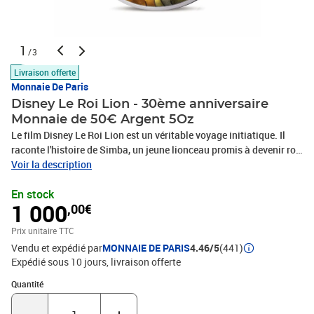
1
/3
Livraison offerte
Monnaie De Paris
Disney Le Roi Lion - 30ème anniversaire
Monnaie de 50€ Argent 5Oz
Le film Disney Le Roi Lion est un véritable voyage initiatique. Il
raconte l'histoire de Simba, un jeune lionceau promis à devenir roi,
qui doit surmonter la perte tragique de son père, apprendre à se
Voir la description
pardonner ses erreurs et accepter ses responsabilités pour
En stock
restaurer l'harmonie dans son royaume.30 ans après la sortie en
1 000
,00€
salle de l'un des plus grands chefs-d'œuvre des studios Disney, la
Monnaie de Paris rend hommage un vibrant aux personnages du
Prix unitaire TTC
Roi Lion à travers une collection monétaire teintée
Vendu et expédié par
MONNAIE DE PARIS
4.46/5
(441)
denostalgie.Cette monnaie de collection en argent colorisé Met en
Expédié sous 10 jours
livraison offerte
avant le Mufassa, veillant sur son fils espiègle Simba. Souhaitant
déjà être roi, Simba doit pourtant se méfier de son oncle Scar qui
Quantité : 1
Quantité
rôde dans l'ombre de son frère,accompagné des trois hyènes
Shenzi, Banzaï et Ed. On retrouve au revers de cette monnaie une