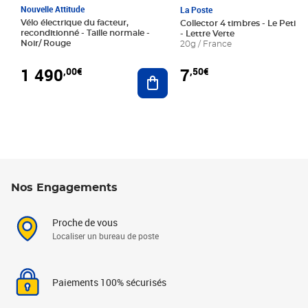
Nouvelle Attitude
La Poste
Vélo électrique du facteur,
Collector 4 timbres - Le Petit P
reconditionné - Taille normale -
- Lettre Verte
Noir/ Rouge
20g / France
1 490
7
,00€
,50€
Ajouter au panier
Nos Engagements
Proche de vous
Localiser un bureau de poste
Paiements 100% sécurisés