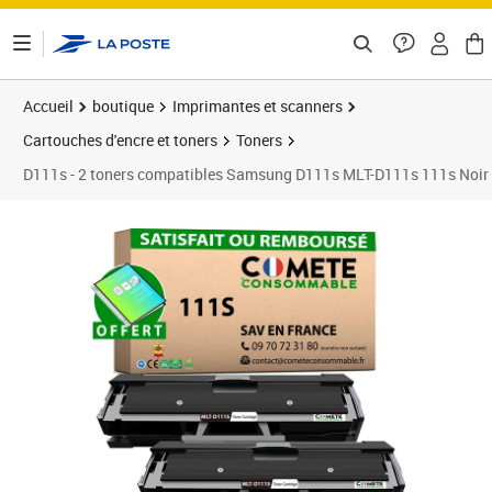
ontenu de la page
Accueil
boutique
Imprimantes et scanners
Cartouches d'encre et toners
Toners
D111s - 2 toners compatibles Samsung D111s MLT-D111s 111s No
Prix barré 29,90 €
Prix 28,90€