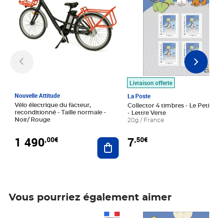
Livraison offerte
Nouvelle Attitude
La Poste
Vélo électrique du facteur,
Collector 4 timbres - Le Petit P
reconditionné - Taille normale -
- Lettre Verte
Noir/ Rouge
20g / France
1 490
7
,00€
,50€
Ajouter au panier
Vous pourriez également aimer
Prix 1 490,00€
Prix 7,50€