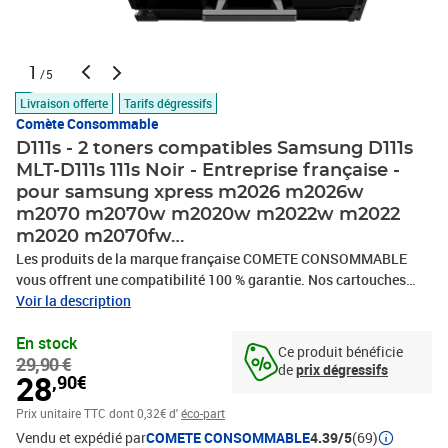
1
/5
Livraison offerte
Tarifs dégressifs
Comète Consommable
D111s - 2 toners compatibles Samsung D111s
MLT-D111s 111s Noir - Entreprise française -
pour samsung xpress m2026 m2026w
m2070 m2070w m2020w m2022w m2022
m2020 m2070fw…
Les produits de la marque française COMETE CONSOMMABLE
vous offrent une compatibilité 100 % garantie. Nos cartouches
d’encre, Toners et rubans compatibles sont économiques et de
Voir la description
haute qualité. Nous avons à cœur de choisir des partenaires
En stock
français, dont certains modèles sont fabriqués en France,
Ce produit bénéficie
29,90 €
contribuant ainsi à la relocalisation de la production dans le pays.
de
prix dégressifs
28
,90€
Nos cartouches d’encre, toners ou rubans se substituent
parfaitement aux consommables d'origine de votre imprimante,
Prix unitaire TTC
dont 0,32€ d'
éco-part
télécopieur ou photocopieur, quelque que soit la marque HP,
Vendu et expédié par
COMETE CONSOMMABLE
4.39/5
(69)
CANON, EPSON, BROTHER, LEXMARK, SAMSUNG. Que votre