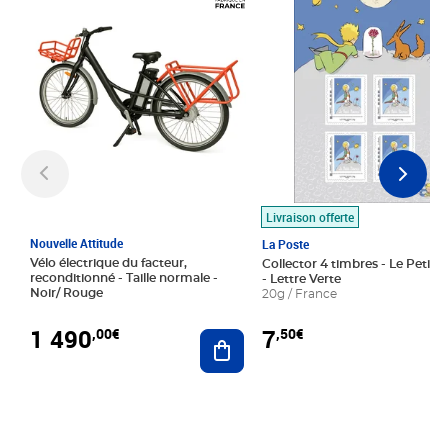
Livraison offerte
Nouvelle Attitude
La Poste
Vélo électrique du facteur,
Collector 4 timbres - Le Petit P
reconditionné - Taille normale -
- Lettre Verte
Noir/ Rouge
20g / France
1 490
7
,00€
,50€
Ajouter au panier