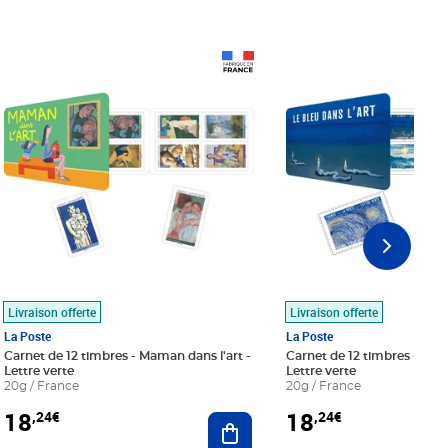
Prix 18,24€
Prix 18,24€
Livraison offerte
Livraison offerte
La Poste
La Poste
Carnet de 12 timbres - Maman dans l'art -
Carnet de 12 timbres - Le bl
Lettre verte
Lettre verte
20g / France
20g / France
18
18
,24€
,24€
r au panier
Ajouter au panier