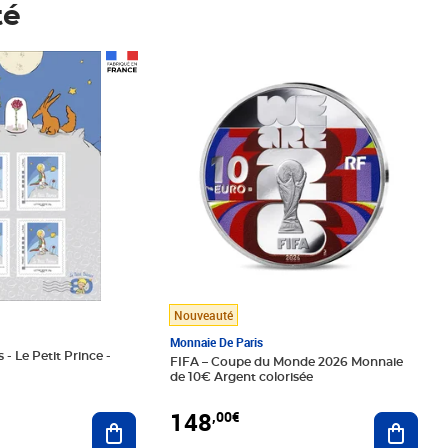
té
Prix 148,00€
Nouveauté
Monnaie De Paris
 - Le Petit Prince -
FIFA – Coupe du Monde 2026 Monnaie
de 10€ Argent colorisée
148
,00€
Ajouter au panier
Ajoute