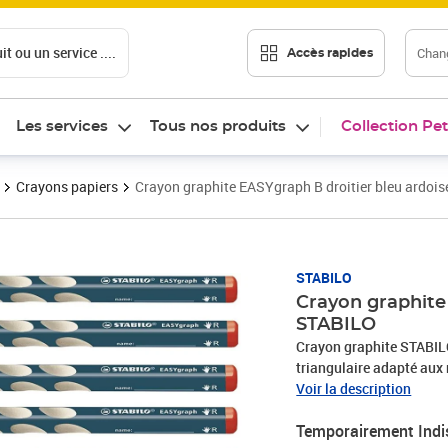
t ou un service ....
Chang
Accès rapides
Les services
Tous nos produits
Collection Pet
Crayons papiers
Crayon graphite EASYgraph B droitier bleu ardoi
STABILO
Crayon graphite 
STABILO
Crayon graphite STABILO
triangulaire adapté aux
faciliter une position c
Voir la description
version B et HBEmplacem
Temporairement Indi
Gestion eco-reponsable d