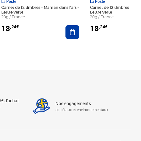
La Poste
La Poste
Carnet de 12 timbres - Maman dans l'art -
Carnet de 12 timbres - Le bl
Lettre verte
Lettre verte
20g / France
20g / France
18
18
,24€
,24€
r au panier
Ajouter au panier
5€ d'achat
Nos engagements
s
sociétaux et environnementaux
Linkedin
Instagram
X
Tiktok
Facebook
Youtube
Threads