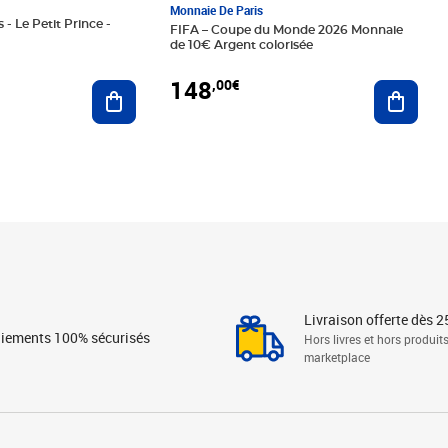
Monnaie De Paris
 - Le Petit Prince -
FIFA – Coupe du Monde 2026 Monnaie
de 10€ Argent colorisée
148
,00€
Ajouter au panier
Ajoute
Livraison offerte dès 2
iements 100% sécurisés
Hors livres et hors produit
marketplace