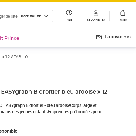
er de site :
Particulier
AIDE
SE CONNECTER
PANIER
Laposte.net
it Prince
se x 12 STABILO
EASYgraph B droitier bleu ardoise x 12
 EASYgraph B droitier - bleu ardoiseCorps large et
 mains des jeunes enfantsEmpreintes préformées pour
orrecte des doigtsMine large ( 3,15 mm) et robuste. Existe en
ent prévu pour une étiquette prénomBois certifié PEFC.
sponible
e la forêt