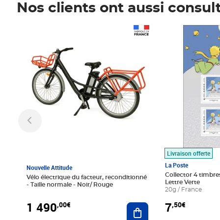
Nos clients ont aussi consul
Prix 1 490,00€
Prix 7,50€
Livraison offerte
La Poste
Nouvelle Attitude
Collector 4 timbres
Vélo électrique du facteur, reconditionné
Lettre Verte
- Taille normale - Noir/ Rouge
20g / France
1 490
7
,00€
,50€
Ajouter au panier