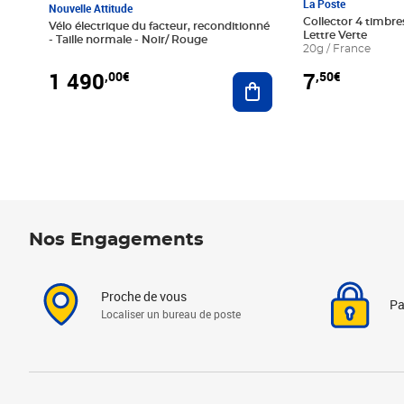
La Poste
Nouvelle Attitude
Collector 4 timbres
Vélo électrique du facteur, reconditionné
Lettre Verte
- Taille normale - Noir/ Rouge
20g / France
1 490
7
,00€
,50€
Ajouter au panier
Nos Engagements
Proche de vous
Pa
Localiser un bureau de poste