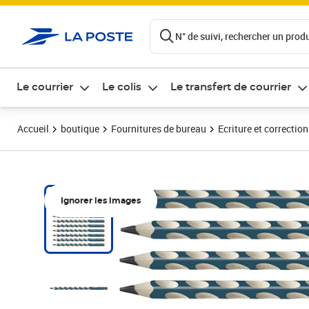
ontenu de la page
N° de suivi, rechercher un produi
Le courrier
Le colis
Le transfert de courrier
Accueil
boutique
Fournitures de bureau
Ecriture et correction
Ignorer les images