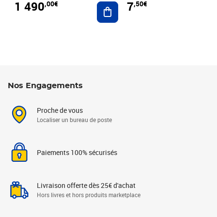
1 490
7
,00€
,50€
Ajouter au panier
Nos Engagements
Proche de vous
Localiser un bureau de poste
Paiements 100% sécurisés
Livraison offerte dès 25€ d'achat
Hors livres et hors produits marketplace