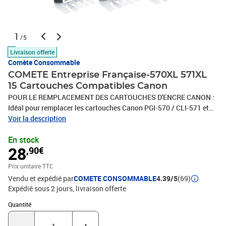
1
/5
Livraison offerte
Comète Consommable
COMETE Entreprise Française-570XL 571XL
15 Cartouches Compatibles Canon
POUR LE REMPLACEMENT DES CARTOUCHES D'ENCRE CANON :
Idéal pour remplacer les cartouches Canon PGI-570 / CLI-571 et
leur version XL, ce lot contient 2 cartouches d'encre noire et 3
Voir la description
cartouches couleur.COMPATIBILITÉ : Ces cartouches sont
En stock
compatibles avec les modèles d'imprimantes Canon PIXMA
28
,90€
TS5050, MG5750, TS5051, TS6050, TS5055, MG6850, TS6051,
TS6052, MG5753, MG6851, MG5752, TS5053, MG5751, MG6800,
Prix unitaire TTC
MG6852, MG5700, MG6853.QUALITÉ PROFESSIONNELLE : 100 %
Vendu et expédié par
COMETE CONSOMMABLE
4.39/5
(69)
compatible avec les imprimantes Canon pour lesquelles il est
Expédié sous 2 jours
livraison offerte
conçu, ce lot offre un rendement de 700 pages en noir et 500 pages
par cartouche couleur ainsi qu'une impression de haute qualité.
Quantité : 1
Quantité