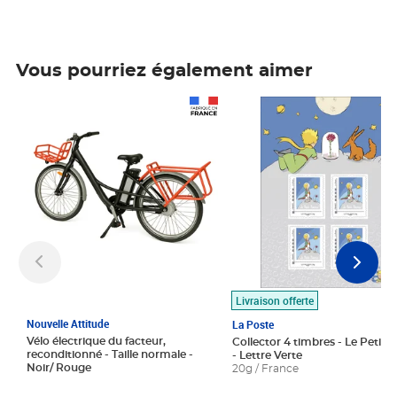
Vous pourriez également aimer
Prix 1 490,00€
Prix 7,50€
Livraison offerte
Nouvelle Attitude
La Poste
Vélo électrique du facteur,
Collector 4 timbres - Le Petit P
reconditionné - Taille normale -
- Lettre Verte
Noir/ Rouge
20g / France