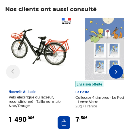
Nos clients ont aussi consulté
Prix 1 490,00€
Prix 7,50€
Livraison offerte
Nouvelle Attitude
La Poste
Vélo électrique du facteur,
Collector 4 timbres - Le Petit P
reconditionné - Taille normale -
- Lettre Verte
Noir/ Rouge
20g / France
1 490
7
,00€
,50€
Ajouter au panier