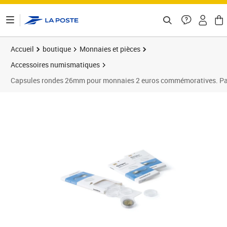
ontenu de la page
Accueil
boutique
Monnaies et pièces
Accessoires numismatiques
Capsules rondes 26mm pour monnaies 2 euros commémoratives. Paq
Prix barré 4,99 €
Prix 3,74€