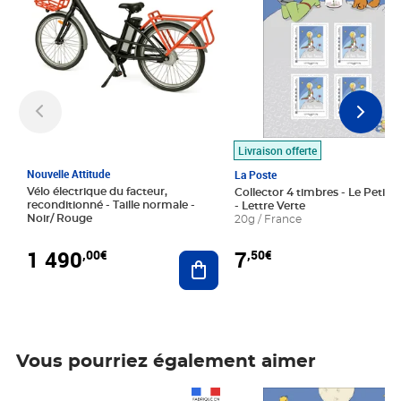
Livraison offerte
Nouvelle Attitude
La Poste
Vélo électrique du facteur,
Collector 4 timbres - Le Petit P
reconditionné - Taille normale -
- Lettre Verte
Noir/ Rouge
20g / France
1 490
7
,00€
,50€
Ajouter au panier
Vous pourriez également aimer
Prix 1 490,00€
Prix 7,50€