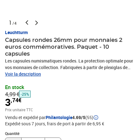
1
/4
Leuchtturm
Capsules rondes 26mm pour monnaies 2
euros commémoratives. Paquet - 10
capsules
Les capsules numismatiques rondes. La protection optimale pour
vos monnaies de collection. Fabriquées à partir de plexiglas de
haute qualité, résistant aux rayures. Les capsules s'ouvrent
Voir la description
facilement grâce au bord extérieur, mais elles restent solidement
En stock
fermées pour protéger vos pièces. Elles sont disponibles pour
4,99 €
toutes les pièces courantes et adaptables aux médailliers
-25%
3
,74€
Leuchtturm.
Prix unitaire TTC
Vendu et expédié par
Philantologie
4.69/5
(55)
Expédié sous 7 jours, frais de port à partir de 6,95 €
Quantité : 1
Quantité