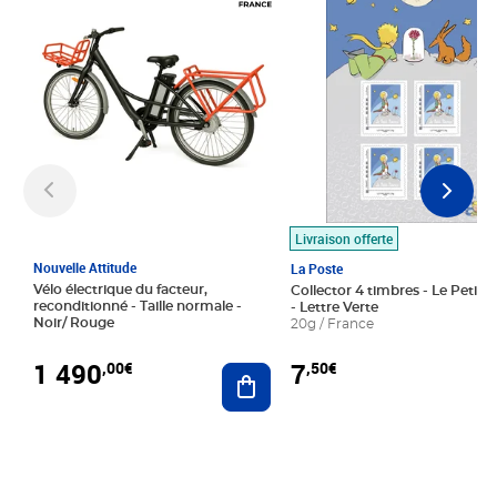
Livraison offerte
Nouvelle Attitude
La Poste
Vélo électrique du facteur,
Collector 4 timbres - Le Petit P
reconditionné - Taille normale -
- Lettre Verte
Noir/ Rouge
20g / France
1 490
7
,00€
,50€
Ajouter au panier