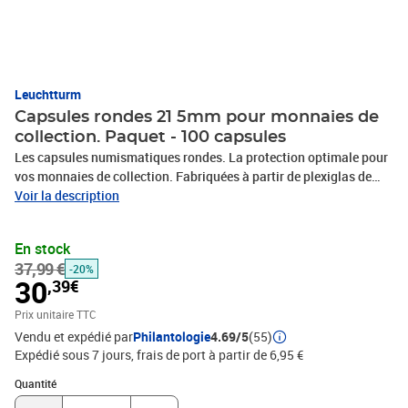
Leuchtturm
Capsules rondes 21 5mm pour monnaies de
collection. Paquet - 100 capsules
Les capsules numismatiques rondes. La protection optimale pour
vos monnaies de collection. Fabriquées à partir de plexiglas de
haute qualité, résistent aux rayures. Les capsules s'ouvrent
Voir la description
facilement grâce au bord extérieur, mais elles restent solidement
fermées pour protéger vos pièces. Elles sont disponibles pour
En stock
toutes les pièces courantes et adaptables aux médailliers
37,99 €
-20%
Leuchtturm.
30
,39€
Prix unitaire TTC
Vendu et expédié par
Philantologie
4.69/5
(55)
Expédié sous 7 jours, frais de port à partir de 6,95 €
Quantité : 1
Quantité