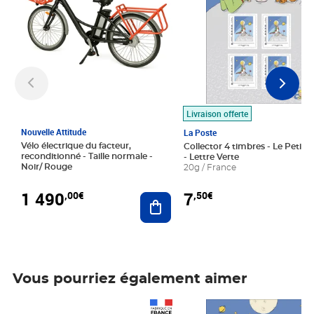
Livraison offerte
Nouvelle Attitude
La Poste
Vélo électrique du facteur,
Collector 4 timbres - Le Petit P
reconditionné - Taille normale -
- Lettre Verte
Noir/ Rouge
20g / France
1 490
7
,00€
,50€
Ajouter au panier
Vous pourriez également aimer
Prix 1 490,00€
Prix 7,50€