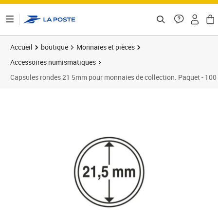
ontenu de la page
Accueil
boutique
Monnaies et pièces
Accessoires numismatiques
Capsules rondes 21 5mm pour monnaies de collection. Paquet - 100
Prix barré 37,99 €
Prix 30,39€