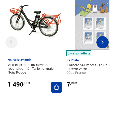
Livraison offerte
Nouvelle Attitude
La Poste
Vélo électrique du facteur,
Collector 4 timbres - Le Petit P
reconditionné - Taille normale -
- Lettre Verte
Noir/ Rouge
20g / France
1 490
7
,00€
,50€
Ajouter au panier