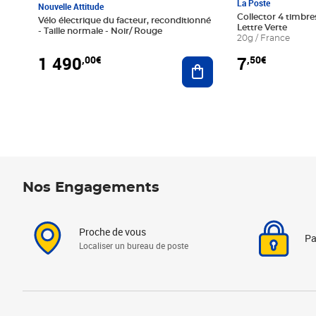
La Poste
Nouvelle Attitude
Collector 4 timbres
Vélo électrique du facteur, reconditionné
Lettre Verte
- Taille normale - Noir/ Rouge
20g / France
1 490
7
,00€
,50€
Ajouter au panier
Nos Engagements
Proche de vous
Pa
Localiser un bureau de poste