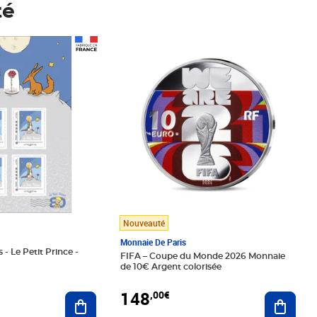
té
Prix 148,00€
Nouveauté
Monnaie De Paris
 - Le Petit Prince -
FIFA – Coupe du Monde 2026 Monnaie
de 10€ Argent colorisée
148
,00€
Ajouter au panier
Ajoute