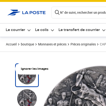
ontenu de la page
N° de suivi, rechercher un produi
Le courrier
Le colis
Le transfert de courrier
Accueil
boutique
Monnaies et pièces
Pièces originales
CAP
Ignorer les images