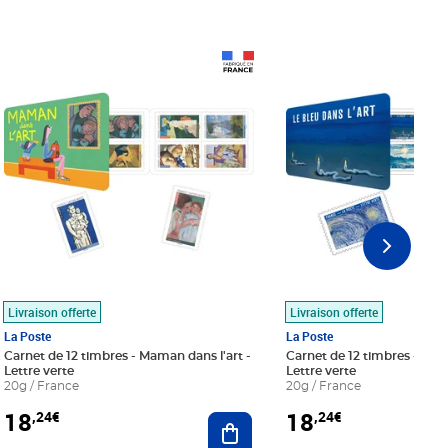
Prix 18,24€
Prix 18,24€
Livraison offerte
Livraison offerte
La Poste
La Poste
Carnet de 12 timbres - Maman dans l'art -
Carnet de 12 timbres - Le bl
Lettre verte
Lettre verte
20g / France
20g / France
18
18
,24€
,24€
r au panier
Ajouter au panier