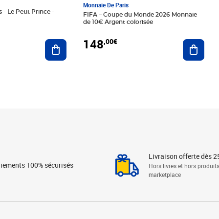
Monnaie De Paris
 - Le Petit Prince -
FIFA – Coupe du Monde 2026 Monnaie
de 10€ Argent colorisée
148
,00€
Ajouter au panier
Ajoute
Livraison offerte dès 2
iements 100% sécurisés
Hors livres et hors produit
marketplace