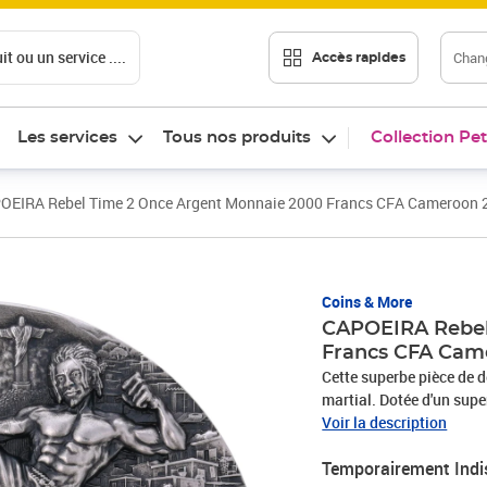
t ou un service ....
Chang
Accès rapides
Les services
Tous nos produits
Collection Pet
OEIRA Rebel Time 2 Once Argent Monnaie 2000 Francs CFA Cameroon 
Coins & More
CAPOEIRA Rebel
Francs CFA Cam
Cette superbe pièce de d
martial. Dotée d'un supe
de détail et un plaquage
Voir la description
Temporairement Indi