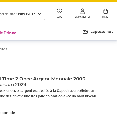
er de site :
Particulier
AIDE
SE CONNECTER
PANIER
Laposte.net
it Prince
2023
 Time 2 Once Argent Monnaie 2000
eroon 2023
eux onces en argent est dédiée à la Capoeira, un célèbre art
rbe design et d'une très jolie coloration avec un haut niveau
 or, cette pièce est livrée dans sa boite, accompagnée de son
Certificat d'Authenticité. Tirage limité à seulement 500 pièces au monde.
sponible