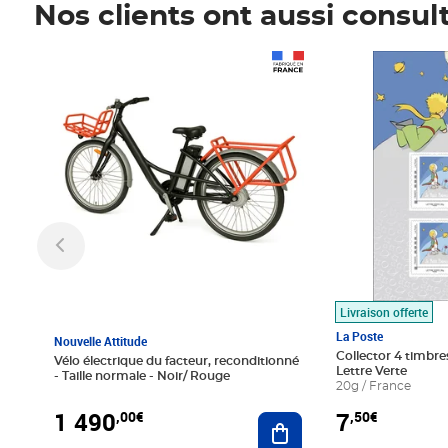
Nos clients ont aussi consul
Prix 1 490,00€
Prix 7,50€
Livraison offerte
La Poste
Nouvelle Attitude
Collector 4 timbres
Vélo électrique du facteur, reconditionné
Lettre Verte
- Taille normale - Noir/ Rouge
20g / France
1 490
7
,00€
,50€
Ajouter au panier