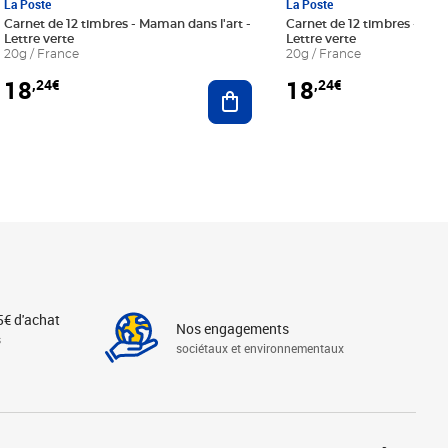
La Poste
La Poste
Carnet de 12 timbres - Maman dans l'art -
Carnet de 12 timbres - Le bl
Lettre verte
Lettre verte
20g / France
20g / France
18
18
,24€
,24€
r au panier
Ajouter au panier
5€ d'achat
Nos engagements
s
sociétaux et environnementaux
Linkedin
Instagram
X
Tiktok
Facebook
Youtube
Threads