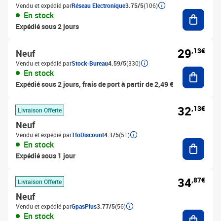
Vendu et expédié par
Réseau Electronique
3.75/5
(106)
Ajouter
En stock
Expédié sous 2 jours
29
,13€
Neuf
Vendu et expédié par
Stock-Bureau
4.59/5
(330)
Ajouter
En stock
Expédié sous 2 jours, frais de port à partir de 2,49 €
32
,13€
Livraison Offerte
Neuf
Vendu et expédié par
1foDiscount
4.1/5
(51)
Ajouter
En stock
Expédié sous 1 jour
34
,87€
Livraison Offerte
Neuf
Vendu et expédié par
GpasPlus
3.77/5
(56)
Ajouter
En stock