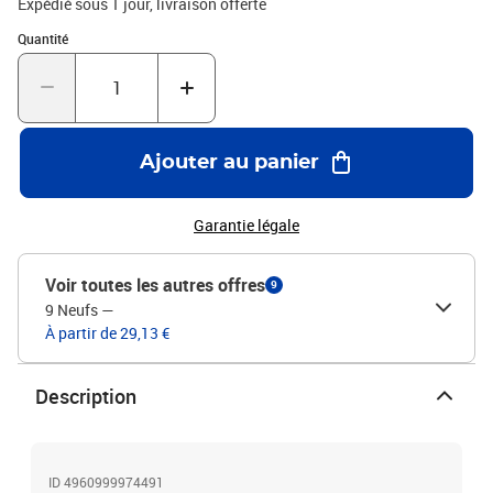
Expédié sous 1 jour
livraison offerte
Quantité : 1
Quantité
Ajouter au panier
Garantie légale
Voir toutes les autres offres
9
9 Neufs
—
À partir de 29,13 €
Description
ID 4960999974491