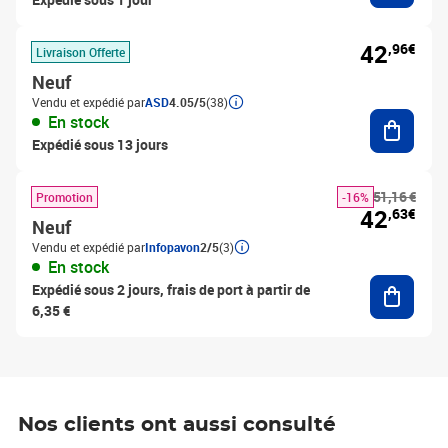
42
,96€
Livraison Offerte
Neuf
Vendu et expédié par
ASD
4.05/5
(38)
Ajouter
En stock
Expédié sous 13 jours
51,16 €
Promotion
-16%
42
,63€
Neuf
Vendu et expédié par
Infopavon
2/5
(3)
En stock
Ajouter
Expédié sous 2 jours, frais de port à partir de
6,35 €
Nos clients ont aussi consulté