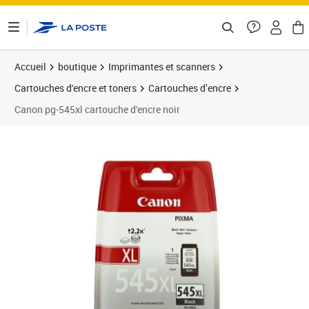
ontenu de la page
Accueil
boutique
Imprimantes et scanners
Cartouches d'encre et toners
Cartouches d’encre
Canon pg-545xl cartouche d'encre noir
Prix 31,00€
Prix 3
Prix 2
Prix 3
Prix 3
Prix 3
Prix 3
Prix 4
Prix 4
Prix b
Prix 4