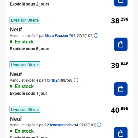
Expédié sous 2 jours
38
,29€
Livraison Offerte
Neuf
Vendu et expédié par
Micro Passion 76
4.27/5
(102)
Ajouter
En stock
Expédié sous 5 jours
39
,64€
Livraison Offerte
Neuf
Vendu et expédié par
TOPBIZ
4.88/5
(8)
Ajouter
En stock
Expédié sous 1 jour
40
,99€
Livraison Offerte
Neuf
Vendu et expédié par
123consommables
4.07/5
(183)
Ajouter
En stock
Expédié sous 1 jour