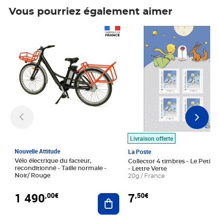
Vous pourriez également aimer
Prix 1 490,00€
Prix 7,50€
Livraison offerte
Nouvelle Attitude
La Poste
Vélo électrique du facteur,
Collector 4 timbres - Le Petit P
reconditionné - Taille normale -
- Lettre Verte
Noir/ Rouge
20g / France
1 490
7
,00€
,50€
Ajouter au panier