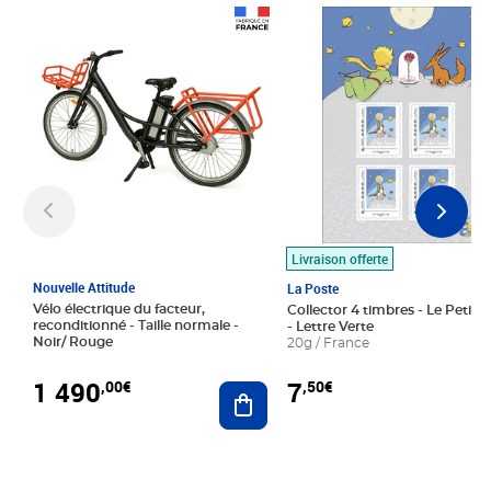
Prix 1 490,00€
Prix 7,50€
Livraison offerte
Nouvelle Attitude
La Poste
Vélo électrique du facteur,
Collector 4 timbres - Le Petit P
reconditionné - Taille normale -
- Lettre Verte
Noir/ Rouge
20g / France
1 490
7
,00€
,50€
Ajouter au panier