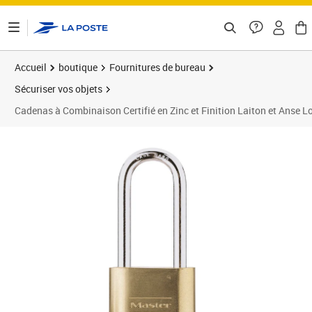
ontenu de la page
Accueil
boutique
Fournitures de bureau
Sécuriser vos objets
Cadenas à Combinaison Certifié en Zinc et Finition Laiton et Anse L
Prix 35,24€
Prix 3
Prix b
Prix 4