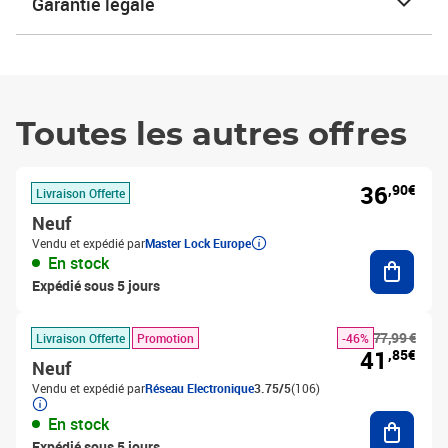
Garantie légale
Toutes les autres offres
36
,90€
Livraison Offerte
Neuf
Vendu et expédié par
Master Lock Europe
Ajouter
En stock
Expédié sous 5 jours
77,99 €
Livraison Offerte
Promotion
-46%
41
,85€
Neuf
Vendu et expédié par
Réseau Electronique
3.75/5
(106)
Ajouter
En stock
Expédié sous 5 jours