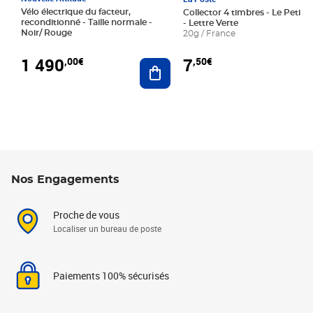
Vélo électrique du facteur,
Collector 4 timbres - Le Petit P
reconditionné - Taille normale -
- Lettre Verte
Noir/ Rouge
20g / France
1 490
7
,00€
,50€
Ajouter au panier
Nos Engagements
Proche de vous
Localiser un bureau de poste
Paiements 100% sécurisés