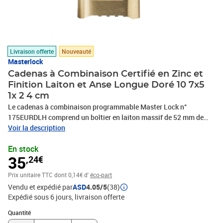
Livraison offerte
Nouveauté
Masterlock
Cadenas à Combinaison Certifié en Zinc et
Finition Laiton et Anse Longue Doré 10 7x5
1x 2 4 cm
Le cadenas à combinaison programmable Master Lock n°
175EURDLH comprend un boîtier en laiton massif de 52 mm de
large pour une meilleure robustesse et résistance aux intempéries
Voir la description
et une anse en acier cémenté de 58 mm de haut et 8 mm de
En stock
diamètre pour une excellente résistance à la coupe. Pour une
35
,24€
usage intérieur ou extérieur ; idéal pour sécuriser placards, casiers,
portails, grillages et plus. Les molettes à 4 chiffres vous
Prix unitaire TTC
dont 0,14€ d'
éco-part
permettent de composer votre propre combinaison et de la
Vendu et expédié par
ASD
4.05/5
(38)
réinitialiser, de la modifier ou d'en restreindre l'accès ;
Expédié sous 6 jours
livraison offerte
10 000 combinaisons possibles. La garantie à vie limitée vous
garantit une tranquillité d'esprit grâce à une marque sur laquelle
Quantité : 1
Quantité
vous pouvez compter.