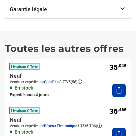
Garantie légale
Toutes les autres offres
35
,04€
Livraison Offerte
Neuf
Vendu et expédié par
GpasPlus
3.77/5
(56)
Ajouter
En stock
Expédié sous 4 jours
36
,46€
Livraison Offerte
Neuf
Vendu et expédié par
Réseau Electronique
3.75/5
(106)
Ajouter
En stock