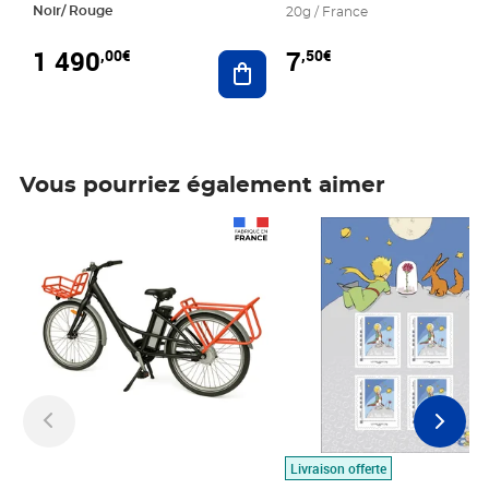
Noir/ Rouge
20g / France
1 490
7
,00€
,50€
Ajouter au panier
Vous pourriez également aimer
Prix 1 490,00€
Prix 7,50€
Livraison offerte