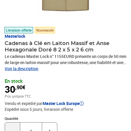
Livraison offerte
Nouveauté
Masterlock
Cadenas à Clé en Laiton Massif et Anse
Hexagonale Doré 8 2 x 5 x 2 6 cm
Le cadenas Master Lock n° 1155EURD présente un corps de 50 mm
de large en laiton massif pour une robustesse, une fiabilité et une
résistance aux intempéries accrues. Pour une usage intérieur ou
Voir la description
extérieur ; idéal pour sécuriser placards, casiers, portails, grillages
En stock
et plus. L'anse hexagonale de 9 mm de diamètre présente une
30
,90€
longueur de 30 mm et elle est fabriquée en acier cémenté, pour
maximum de résistance contre la coupe et le sciage. Le cylindre à
Prix unitaire TTC
6 goupilles permet une protection accrue contre le crochetage
Vendu et expédié par
Master Lock Europe
tandis que le double verrouillage à billes offre une résistance
Expédié sous 5 jours
livraison offerte
maximale contre l'effet de levier et le martelage. Le cadenas est
livré avec 4 clés réversibles pour plus de sécurité et de praticité. La
Quantité : 1
Quantité
garantie à vie limitée offre la tranquillité d'esprit d'une marque de
confiance.