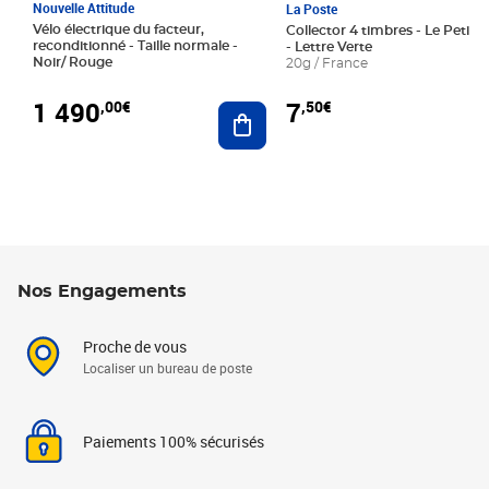
Nouvelle Attitude
La Poste
Vélo électrique du facteur,
Collector 4 timbres - Le Petit P
reconditionné - Taille normale -
- Lettre Verte
Noir/ Rouge
20g / France
1 490
7
,00€
,50€
Ajouter au panier
Nos Engagements
Proche de vous
Localiser un bureau de poste
Paiements 100% sécurisés