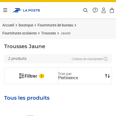
ontenu de la page
Accueil
boutique
Fournitures de bureau
Fournitures scolaires
Trousses
Jaune
Trousses
Jaune
Critères de classement
2 produits
Trier par
Filtrer
1
Pertinence
Tous les produits
Prix 17,33€
Prix 18,46€