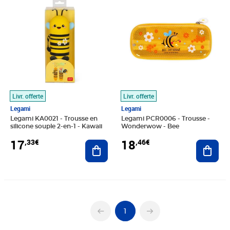
Livr. offerte
Livr. offerte
Legami
Legami
Legami KA0021 - Trousse en
Legami PCR0006 - Trousse -
silicone souple 2-en-1 - Kawaii
Wonderwow - Bee
17
18
,33€
,46€
Ajouter au panier
Ajout
1