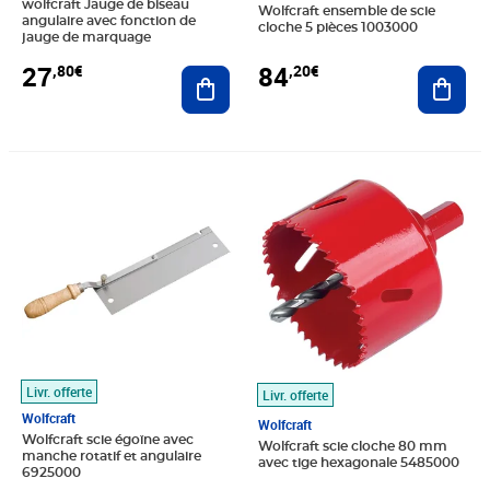
wolfcraft Jauge de biseau
Wolfcraft ensemble de scie
angulaire avec fonction de
cloche 5 pièces 1003000
jauge de marquage
27
84
,80€
,20€
Ajouter au panier
Ajout
Prix 22,05€
Prix 28,39€
Livr. offerte
Livr. offerte
Wolfcraft
Wolfcraft
Wolfcraft scie égoïne avec
Wolfcraft scie cloche 80 mm
manche rotatif et angulaire
avec tige hexagonale 5485000
6925000