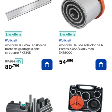
Livr. offerte
Livr. offerte
Wolfcraft
Wolfcraft
wolfcraft Kit d’extension de
wolfcraft Jeu de scie cloche 6
barre de guidage à scie
Pièces 33/53/73/83 mm
circulaire FKS145
3478000
54
,05€
87,99€
Ajouter au panier
Ajout
-8%
80
,70€
Prix 51,87€
Prix 56,28€