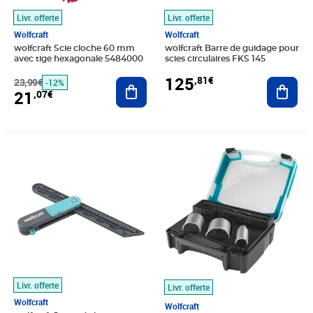
Livr. offerte
Livr. offerte
Wolfcraft
Wolfcraft
wolfcraft Scie cloche 60 mm
wolfcraft Barre de guidage pour
avec tige hexagonale 5484000
scies circulaires FKS 145
125
,81€
23,99€
Ajouter au panier
Ajout
-12%
21
,07€
Prix 27,80€
Prix 84,20€
Livr. offerte
Livr. offerte
Wolfcraft
Wolfcraft