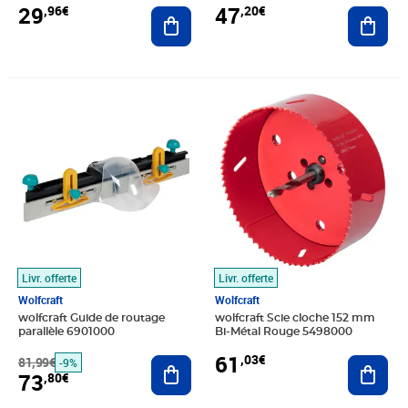
29
47
,96€
,20€
Ajouter au panier
Ajout
Prix barré 81,99€
Prix 73,80€
Prix 61,03€
Livr. offerte
Livr. offerte
Wolfcraft
Wolfcraft
wolfcraft Guide de routage
wolfcraft Scie cloche 152 mm
parallèle 6901000
Bi-Métal Rouge 5498000
61
,03€
81,99€
Ajouter au panier
Ajout
-9%
73
,80€