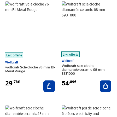
Prix 29,78€
Prix 54,89€
Livr. offerte
Livr. offerte
Wolfcraft
Wolfcraft
Wolfcraft scie cloche
wolfcraft Scie cloche 76 mm Bi-
diamantée ceramic 68 mm
Métal Rouge
5931000
29
54
,78€
,89€
Ajouter au panier
Ajout
Prix 45,47€
Prix 57,31€