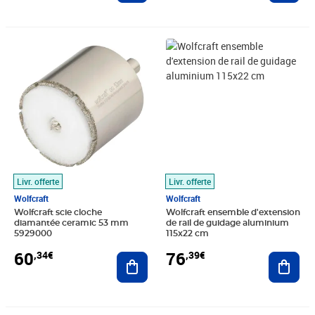
Prix 60,34€
Prix 76,39€
Livr. offerte
Livr. offerte
Wolfcraft
Wolfcraft
Wolfcraft scie cloche
Wolfcraft ensemble d'extension
diamantée ceramic 53 mm
de rail de guidage aluminium
5929000
115x22 cm
60
76
,34€
,39€
Ajouter au panier
Ajout