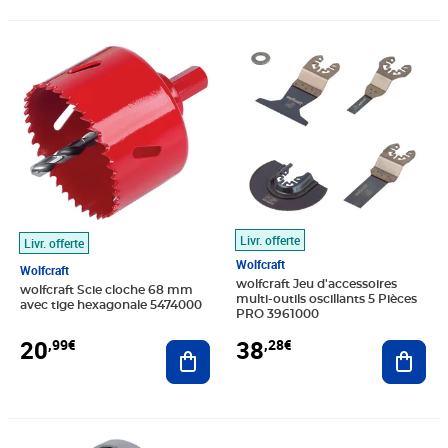
Prix 20,99€
Prix 38,28€
Livr. offerte
Livr. offerte
Wolfcraft
Wolfcraft
wolfcraft Jeu d'accessoires
wolfcraft Scie cloche 68 mm
multi-outils oscillants 5 Pièces
avec tige hexagonale 5474000
PRO 3961000
20
38
,99€
,28€
Ajouter au panier
Ajout
Prix 29,97€
Prix barré 50,99€
Prix 46,45€