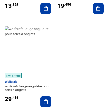
13
19
,82€
,45€
Ajouter au panier
Ajout
Prix 29,48€
Livr. offerte
Wolfcraft
wolfcraft Jauge angulaire pour
scies à onglets
29
,48€
Ajouter au panier