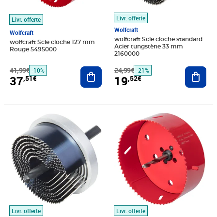
Livr. offerte
Livr. offerte
Wolfcraft
Wolfcraft
wolfcraft Scie cloche standard
wolfcraft Scie cloche 127 mm
Acier tungstène 33 mm
Rouge 5495000
2160000
41,99€
Ajouter au panier
24,99€
Ajout
-10%
-21%
37
19
,51€
,52€
Prix barré 19,99€
Prix 13,86€
Prix 75,74€
Livr. offerte
Livr. offerte