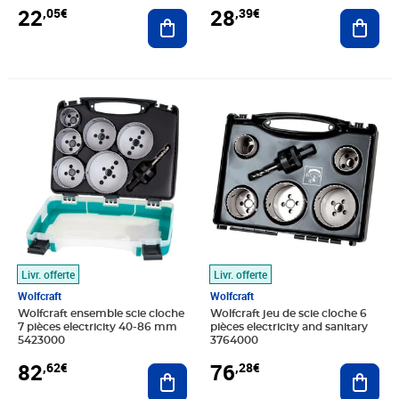
22
28
,05€
,39€
Ajouter au panier
Ajout
Prix 82,62€
Prix 76,28€
Livr. offerte
Livr. offerte
Wolfcraft
Wolfcraft
Wolfcraft ensemble scie cloche
Wolfcraft jeu de scie cloche 6
7 pièces electricity 40-86 mm
pièces electricity and sanitary
5423000
3764000
82
76
,62€
,28€
Ajouter au panier
Ajout