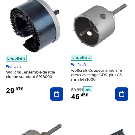
Livr. offerte
Livr. offerte
Wolfcraft
Wolfcraft
wolfcraft Coupeur annulaire
Wolfcraft ensemble de scie
creux avec tige SDS-plus 83
cloche standard 8918000
mm 5481000
29
,97€
Ajouter au panier
50,99€
Ajout
-8%
46
,45€
Prix 40,22€
Prix barré 26,99€
Prix 25,13€