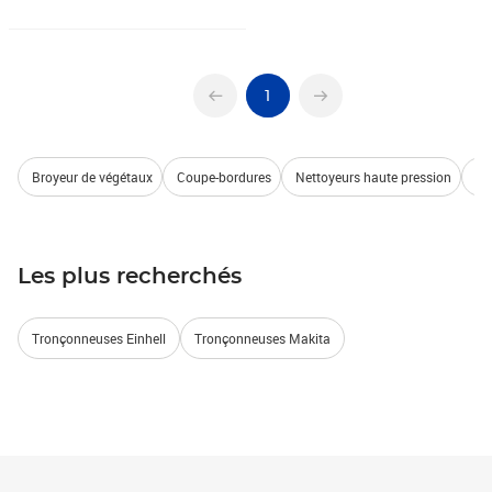
1
Broyeur de végétaux
Coupe-bordures
Nettoyeurs haute pression
To
Les plus recherchés
Tronçonneuses Einhell
Tronçonneuses Makita