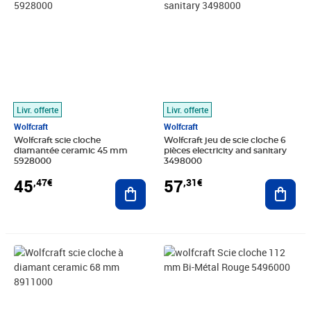
Livr. offerte
Livr. offerte
Wolfcraft
Wolfcraft
Wolfcraft scie cloche
Wolfcraft jeu de scie cloche 6
diamantée ceramic 45 mm
pièces electricity and sanitary
5928000
3498000
45
57
,47€
,31€
Ajouter au panier
Ajout
Prix 42,55€
Prix 51,81€