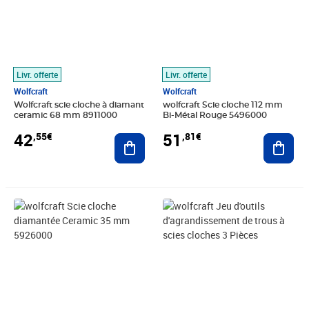
Livr. offerte
Livr. offerte
Wolfcraft
Wolfcraft
Wolfcraft scie cloche à diamant
wolfcraft Scie cloche 112 mm
ceramic 68 mm 8911000
Bi-Métal Rouge 5496000
42
51
,55€
,81€
Ajouter au panier
Ajout
Prix 33,31€
Prix barré 41,99€
Prix 37,76€