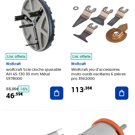
Livr. offerte
Livr. offerte
Wolfcraft
Wolfcraft
wolfcraft Scie cloche ajustable
Wolfcraft jeu d'accessoires
AH 45-130 30 mm Métal
multi-outils oscillants 6 pièces
5978000
pro 3962000
113
,36€
55,99€
Ajouter au panier
Ajout
-16%
46
,59€
Prix barré 87,99€
Prix 80,70€
Prix 54,05€