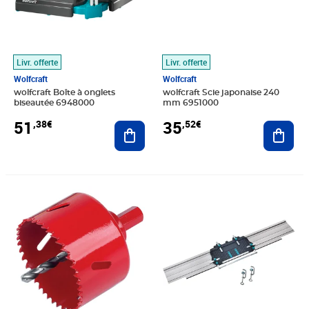
Livr. offerte
Livr. offerte
Wolfcraft
Wolfcraft
wolfcraft Boîte à onglets
wolfcraft Scie japonaise 240
biseautée 6948000
mm 6951000
51
35
,38€
,52€
Ajouter au panier
Ajout
Prix barré 23,99€
Prix 21,07€
Prix 125,81€