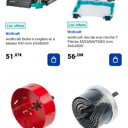
Livr. offerte
Livr. offerte
Wolfcraft
Wolfcraft
wolfcraft Jeu de scie cloche 7
wolfcraft Boîte à onglets et à
Pièces 33/53/68/73/83 mm
biseau 100 mm 6948200
3464000
51
56
,87€
,28€
Ajouter au panier
Ajout
Prix barré 41,99€
Prix 37,51€
Prix barré 24,99€
Prix 19,52€