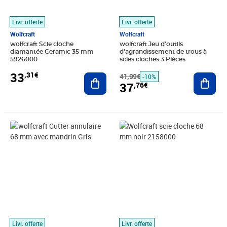
Livr. offerte
Livr. offerte
Wolfcraft
Wolfcraft
wolfcraft Scie cloche
wolfcraft Jeu d'outils
diamantée Ceramic 35 mm
d'agrandissement de trous à
5926000
scies cloches 3 Pièces
33
,31€
Ajouter au panier
41,99€
Ajout
-10%
37
,76€
Prix 27,54€
Prix 40,90€
Livr. offerte
Livr. offerte