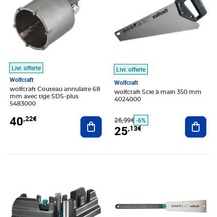
Livr. offerte
Livr. offerte
Wolfcraft
Wolfcraft
wolfcraft Couteau annulaire 68
wolfcraft Scie à main 350 mm
mm avec tige SDS-plus
4024000
5483000
40
,22€
Ajouter au panier
26,99€
Ajout
-6%
25
,13€
Prix 51,38€
Prix 35,52€