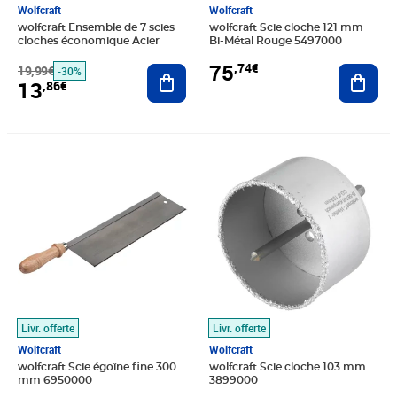
Wolfcraft
Wolfcraft
wolfcraft Ensemble de 7 scies
wolfcraft Scie cloche 121 mm
cloches économique Acier
Bi-Métal Rouge 5497000
75
,74€
19,99€
Ajouter au panier
Ajout
-30%
13
,86€
Prix 29,96€
Prix 47,20€
Livr. offerte
Livr. offerte
Wolfcraft
Wolfcraft
wolfcraft Scie égoïne fine 300
wolfcraft Scie cloche 103 mm
mm 6950000
3899000