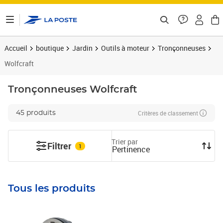
ontenu de la page
Accueil
boutique
Jardin
Outils à moteur
Tronçonneuses
Wolfcraft
Tronçonneuses
Wolfcraft
Critères de classement
45 produits
Trier par
Filtrer
1
Pertinence
Tous les produits
Prix barré 55,99€
Prix 46,59€
Prix 113,36€