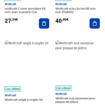
Wolfcraft
Wolfcraft
wolfcraft Cutter annulaire 68
Wolfcraft scie cloche 68 mm
mm avec mandrin Gris
noir 2158000
27
40
,54€
,90€
Ajouter au panier
Ajout
Prix 13,82€
Prix 19,45€
Livr. offerte
Livr. offerte
Wolfcraft
Wolfcraft
Wolfcraft scie sauteuse pour
Wolfcraft angle à onglet 3d
plaque de plâtre