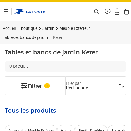
ontenu de la page
Accueil
boutique
Jardin
Meuble Extérieur
Tables et bancs de jardin
Keter
Tables et bancs de jardin
Keter
0 produit
Trier par
Filtrer
1
Pertinence
Tous les produits
Accessoires Meuble Extérieur
Hamac
Poufs d'extérieur
Parasols