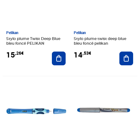
Pelikan
Pelikan
Stylo plume Twist Deep Blue
Stylo plume twist deep blue
bleu foncé PELIKAN
bleu foncé pelikan
15
14
,26€
,53€
Ajouter au panier
Ajout
Prix 13,32€
Prix 5,93€