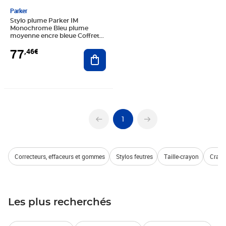
Parker
Stylo plume Parker IM
Monochrome Bleu plume
moyenne encre bleue Coffret
cadeau
77
,46€
Ajouter au panier
1
Correcteurs, effaceurs et gommes
Stylos feutres
Taille-crayon
Crayo
Les plus recherchés