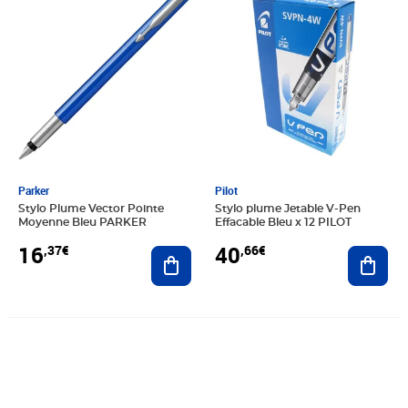
Parker
Pilot
Stylo Plume Vector Pointe
Stylo plume Jetable V-Pen
Moyenne Bleu PARKER
Effacable Bleu x 12 PILOT
16
40
,37€
,66€
Ajouter au panier
Ajout
Prix 42,08€
Prix 209,78€