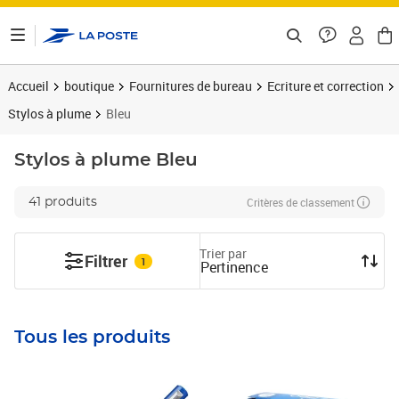
ontenu de la page
Accueil
boutique
Fournitures de bureau
Ecriture et correction
Stylos à plume
Bleu
Stylos à plume
Bleu
Critères de classement
41 produits
Trier par
Filtrer
1
Pertinence
Tous les produits
Prix 16,37€
Prix 40,66€