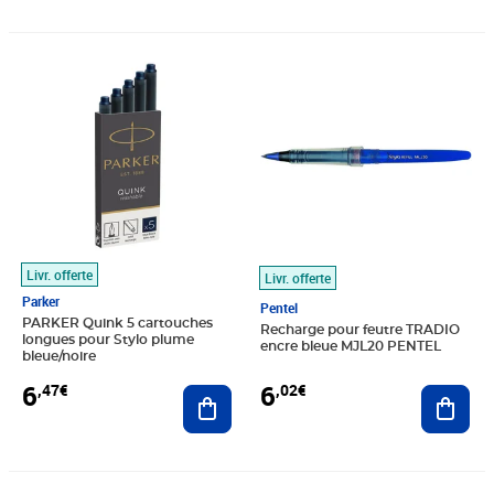
Prix 6,47€
Prix 6,02€
Livr. offerte
Livr. offerte
Parker
Pentel
PARKER Quink 5 cartouches
Recharge pour feutre TRADIO
longues pour Stylo plume
encre bleue MJL20 PENTEL
bleue/noire
6
6
,47€
,02€
Ajouter au panier
Ajout