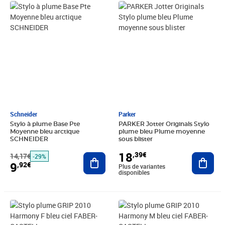
Prix barré 14,17€
Prix 9,92€
Prix 18,39€
Schneider
Parker
Stylo à plume Base Pte
PARKER Jotter Originals Stylo
Moyenne bleu arctique
plume bleu Plume moyenne
SCHNEIDER
sous blister
18
,39€
14,17€
Ajouter au panier
Ajout
-29%
9
,92€
Plus de variantes
disponibles
Prix 15,25€
Prix 20,32€