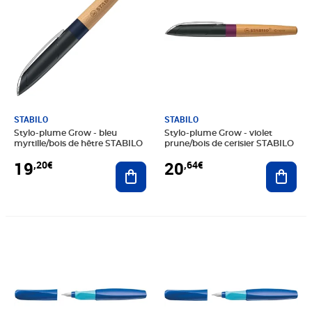
STABILO
STABILO
Stylo-plume Grow - bleu
Stylo-plume Grow - violet
myrtille/bois de hêtre STABILO
prune/bois de cerisier STABILO
19
20
,20€
,64€
Ajouter au panier
Ajout
Prix 15,26€
Prix 14,53€