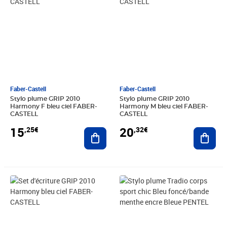
Faber-Castell
Faber-Castell
Stylo plume GRIP 2010
Stylo plume GRIP 2010
Harmony F bleu ciel FABER-
Harmony M bleu ciel FABER-
CASTELL
CASTELL
15
20
,25€
,32€
Ajouter au panier
Ajout
Prix 23,13€
Prix 17,43€