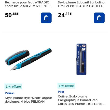
Recharge pour feutre TRADIO
Stylo plume Educatif Scribolino
encre bleue MJL20 x 12 PENTEL
Droitier Bleu FABER-CASTELL
50
24
,66€
,11€
Ajouter au panier
Ajout
Prix 193,07€
Prix 15,90€
Livr. offerte
Livr. offerte
Pilot
Pelikan
Coffret Stylo plume
Stylo plume style 'Neon' largeur
Calligraphique Parallel Pen
de plume: M bleu PELIKAN
Corps Bleu Plume Extra Large 6
mm PILOT