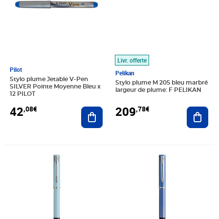
Livr. offerte
Pilot
Pelikan
Stylo plume Jetable V-Pen
Stylo plume M 205 bleu marbré
SILVER Pointe Moyenne Bleu x
largeur de plume: F PELIKAN
12 PILOT
209
42
,78€
,08€
Ajout
Ajouter au panier
Prix barré 54,88€
Prix 45,73€
Prix barré 54,88€
Prix 45,73€