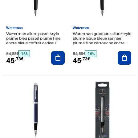
Waterman
Waterman
Waterman allure pastel stylo
Waterman graduate allure stylo
plume bleu pastel plume fine
plume laque bleue satinée
encre bleue coffret cadeau
plume fine cartouche encre
bleu coffret cadeau
54,88€
Ajouter au panier
54,88€
Ajout
-16%
-16%
45
45
,73€
,73€
Prix 57,34€
Prix 29,98€