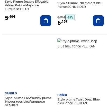
Stylo Plume Jetable Effaçable
Stylo à Plume INX Motors Bleu
V-Pen Pointe Moyenne
Foncé SCHNEIDER
Turquoise PILOT
5
,49€
Ajouter au panier
8,71€
Ajout
-29%
6
,10€
Prix 18,26€
Prix 12,28€
STABILO
Pelikan
Stylo-plume EASYbuddy plume
Stylo plume Twist Deep Blue
M pour tous bleu/turquoise
bleu foncé PELIKAN
STABILO