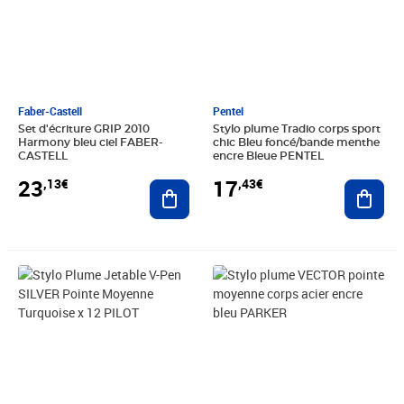
Faber-Castell
Pentel
Set d'écriture GRIP 2010
Stylo plume Tradio corps sport
Harmony bleu ciel FABER-
chic Bleu foncé/bande menthe
CASTELL
encre Bleue PENTEL
23
17
,13€
,43€
Ajouter au panier
Ajout
Prix 42,93€
Prix 35,22€