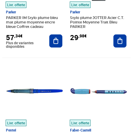
Livr. offerte
Livr. offerte
Parker
Parker
PARKER IM Stylo plume bleu
Stylo plume JOTTER Acier C.T.
mat plume moyenne encre
Pointe Moyenne Trait Bleu
bleue Coffret cadeau
PARKER
57
29
,34€
,98€
Ajouter au panier
Ajout
Plus de variantes
disponibles
Prix 50,66€
Prix 24,11€
Livr. offerte
Livr. offerte
Pentel
Faber-Castell