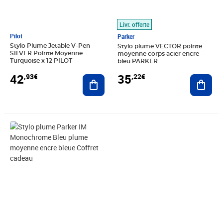
Livr. offerte
Pilot
Parker
Stylo Plume Jetable V-Pen
Stylo plume VECTOR pointe
SILVER Pointe Moyenne
moyenne corps acier encre
Turquoise x 12 PILOT
bleu PARKER
42
35
,93€
,22€
Ajouter au panier
Ajout
Prix 77,46€