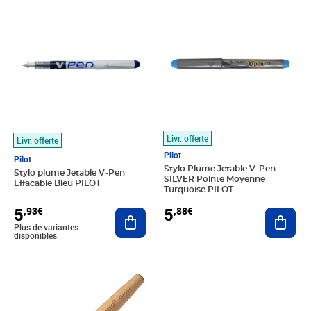
Prix 5,93€
Prix 5,88€
Livr. offerte
Livr. offerte
Pilot
Pilot
Stylo Plume Jetable V-Pen
Stylo plume Jetable V-Pen
SILVER Pointe Moyenne
Effacable Bleu PILOT
Turquoise PILOT
5
5
,93€
,88€
Ajouter au panier
Ajout
Plus de variantes
disponibles
Prix 19,20€
Prix 20,64€