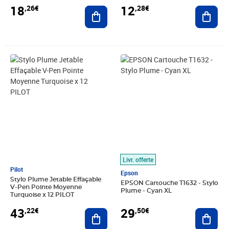
18
12
,26€
,28€
Ajouter au panier
Ajout
Prix 43,22€
Prix 29,50€
Livr. offerte
Pilot
Epson
Stylo Plume Jetable Effaçable
EPSON Cartouche T1632 - Stylo
V-Pen Pointe Moyenne
Plume - Cyan XL
Turquoise x 12 PILOT
29
43
,50€
,22€
Ajout
Ajouter au panier