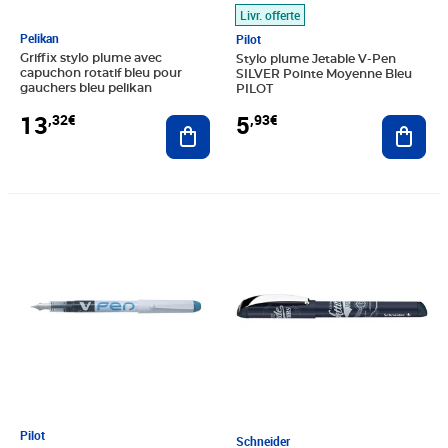
Livr. offerte
Pelikan
Pilot
Griffix stylo plume avec
Stylo plume Jetable V-Pen
capuchon rotatif bleu pour
SILVER Pointe Moyenne Bleu
gauchers bleu pelikan
PILOT
13
5
,32€
,93€
Ajouter au panier
Ajout
Prix 5,49€
Prix barré 8,71€
Prix 6,10€
Pilot
Schneider