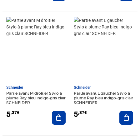
Prix 5,37€
Prix 5,37€
Schneider
Schneider
Partie avant M droitier Stylo à
Partie avant L gaucher Stylo à
plume Ray bleu indigo-gris clair
plume Ray bleu indigo-gris clair
SCHNEIDER
SCHNEIDER
5
5
,37€
,37€
Ajouter au panier
Ajout