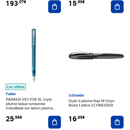
193
15
,07€
,90€
Ajouter au panier
Ajout
Prix 25,56€
Prix 16,65€
Livr. offerte
Parker
Schneider
PARKER VECTOR XL Stylo
Stylo à plume Ray M Onyx
plume laque turquoise
Boite 1 pièce SCHNEIDER
métallisée sur laiton plume
moyenne encre bleue Coffret
16
25
,65€
,56€
Ajout
cadeau
Ajouter au panier