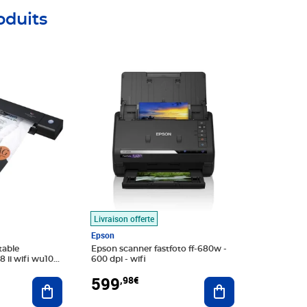
oduits
Prix 599,98€
Livraison offerte
Epson
table
Epson scanner fastfoto ff-680w -
 ii wifi wu10
600 dpi - wifi
599
,98€
Ajouter au panier
Ajouter au panier