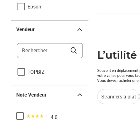
Epson
Vendeur
Vendeur
Rechercher...
L’utilit
Souvent en déplacement po
TOPBIZ
votre valise pour vous fa
Vous devez racheter une 
Note Vendeur
Note Vendeur
Scanners à plat
Noté 4 sur 5
4.0