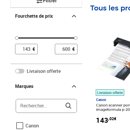
Filtrer
Tous les pr
Fourchette de prix
Fourchette de prix
Prix 143,02€
€
€
Livraison offerte
Marques
Marques
Livraison offerte
Canon
Rechercher...
Canon scanner por
imageformula p-208
recto/verso
143
,02€
Canon