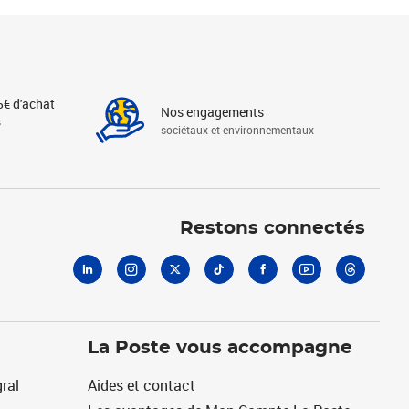
5€ d'achat
Nos engagements
s
sociétaux et environnementaux
Linkedin
Instagram
X
Tiktok
Facebook
Youtube
Threads
Restons connectés
La Poste vous accompagne
ral
Aides et contact