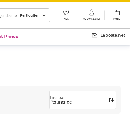
er de site :
Particulier
AIDE
SE CONNECTER
PANIER
Laposte.net
it Prince
Trier par
Pertinence