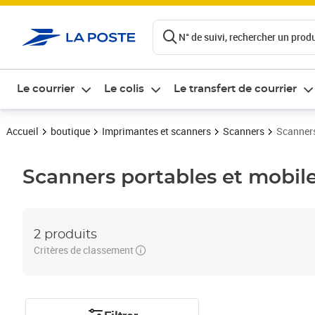
ontenu de la page
N° de suivi, rechercher un produi
Le courrier
Le colis
Le transfert de courrier
Accueil
boutique
Imprimantes et scanners
Scanners
Scanners
Scanners portables et mobil
2 produits
Critères de classement