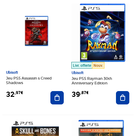
Prix 32,97€
Prix 39,87€
Livr. offerte
Nouv.
Ubisoft
Ubisoft
Jeu PS5 Assassin s Creed
Jeu PS5 Rayman 30th
Shadows
Anniversary Edition
32
39
,97€
,87€
Ajouter au panier
Ajout
Prix barré 29,99€
Prix 14,69€
Prix 50,97€