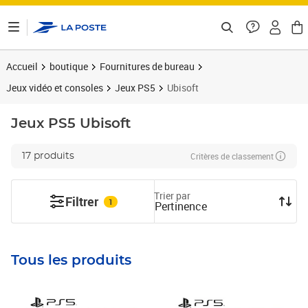
ontenu de la page
Accueil
boutique
Fournitures de bureau
Jeux vidéo et consoles
Jeux PS5
Ubisoft
Jeux PS5
Ubisoft
Critères de classement
17 produits
Trier par
Filtrer
1
Pertinence
Tous les produits
Prix barré 49,99€
Prix 31,91€
Prix barré 54,99€
Prix 36,89€