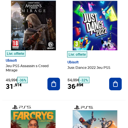
Livr. offerte
Livr. offerte
Ubisoft
Ubisoft
Jeu PS5 Assassin s Creed
Just Dance 2022 Jeu PS5
Mirage
49,99€
Ajouter au panier
54,99€
Ajout
-36%
-32%
31
36
,91€
,89€
Prix 46,59€
Prix 17,59€