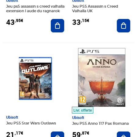
Ubisoft
Ubisoft
Jeu ps5 assassin s creed valhalla
Jeu PS5 Assassin s Creed
extension l aude du ragnarok
Valhalla UK
43
33
,95€
,15€
Ajouter au panier
Ajout
Prix 21,17€
Prix 59,87€
Livr. offerte
Ubisoft
Ubisoft
Jeu PS5 Star Wars Outlaws
Jeu PS5 Anno 117 Pax Romana
21
59
,17€
,87€
Ajouter au panier
Ajout