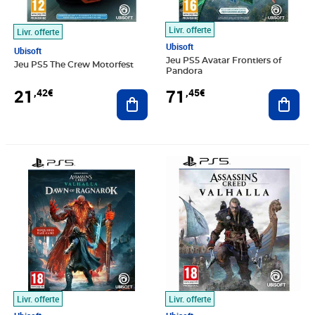
Livr. offerte
Livr. offerte
Ubisoft
Ubisoft
Jeu PS5 Avatar Frontiers of
Jeu PS5 The Crew Motorfest
Pandora
21
71
,42€
,45€
Ajouter au panier
Ajout
Prix 43,95€
Prix 33,15€
Livr. offerte
Livr. offerte