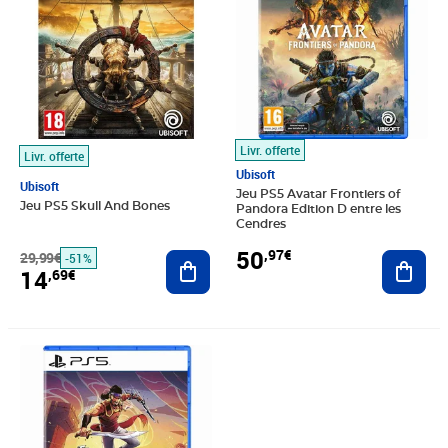
Livr. offerte
Livr. offerte
Ubisoft
Ubisoft
Jeu PS5 Avatar Frontiers of
Jeu PS5 Skull And Bones
Pandora Edition D entre les
Cendres
50
,97€
29,99€
Ajouter au panier
Ajout
-51%
14
,69€
Prix 22,99€