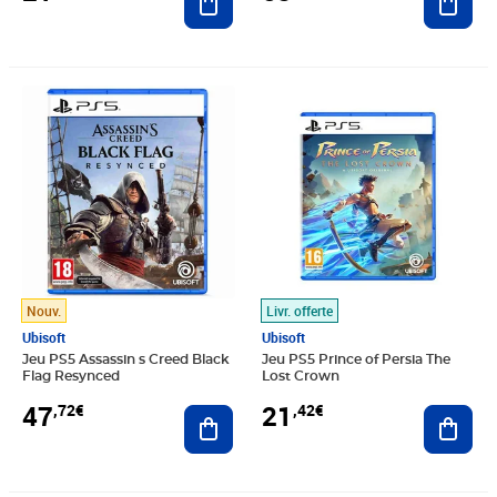
Prix 47,72€
Prix 21,42€
Nouv.
Livr. offerte
Ubisoft
Ubisoft
Jeu PS5 Assassin s Creed Black
Jeu PS5 Prince of Persia The
Flag Resynced
Lost Crown
47
21
,72€
,42€
Ajouter au panier
Ajout