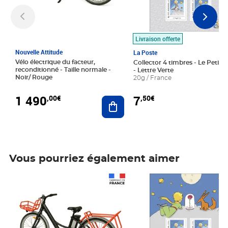
Livraison offerte
Nouvelle Attitude
La Poste
Vélo électrique du facteur,
Collector 4 timbres - Le Petit P
reconditionné - Taille normale -
- Lettre Verte
Noir/ Rouge
20g / France
1 490
7
,00€
,50€
Ajouter au panier
Vous pourriez également aimer
Prix 1 490,00€
Prix 7,50€