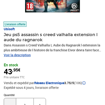
Livraison offerte
Ubisoft
Jeu ps5 assassin s creed valhalla extension l
aude du ragnarok
Dans Assassin s Creed Valhalla L Aube du Ragnarok l extension la
plus ambitieuse de l histoire de la franchise Eivor devra faire face
a son destin sous les traits d Odin. le dieu nordique de la guerre et
Voir la description
de la sagesse lors d une quete ultime au travers d un monde
En stock
epoustouflant. Poursuivez votre saga viking legendaire et sauvez
43
,95€
votre fils du destin. Une guerre commence. Un monde se meurt. C
est l Aube du Ragnarok.
Prix unitaire TTC
Vendu et expédié par
Réseau Electronique
3.75/5
(106)
Expédié sous 4 jours
livraison offerte
Quantité : 1
Quantité