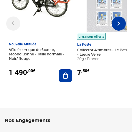
Livraison offerte
Nouvelle Attitude
La Poste
Vélo électrique du facteur,
Collector 4 timbres - Le Petit P
reconditionné - Taille normale -
- Lettre Verte
Noir/ Rouge
20g / France
1 490
7
,00€
,50€
Ajouter au panier
Nos Engagements