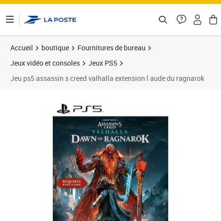
ontenu de la page
Accueil
boutique
Fournitures de bureau
Jeux vidéo et consoles
Jeux PS5
Jeu ps5 assassin s creed valhalla extension l aude du ragnarok
Prix 43,95€