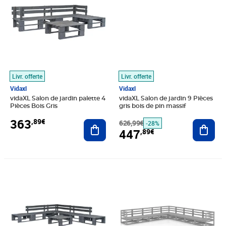
Livr. offerte
Livr. offerte
Vidaxl
Vidaxl
vidaXL Salon de jardin palette 4
vidaXL Salon de jardin 9 Pièces
Pièces Bois Gris
gris bois de pin massif
363
,89€
Ajouter au panier
626,99€
Ajout
-28%
447
,89€
Prix 517,89€
Prix barré 626,99€
Prix 447,89€