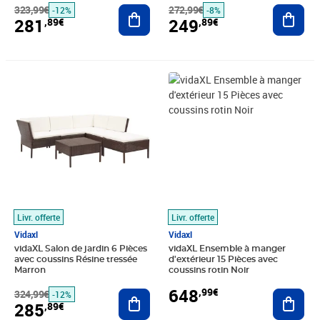
323,99€
Ajouter au panier
272,99€
Ajout
-12%
-8%
281
249
,89€
,89€
Prix barré 324,99€
Prix 285,89€
Prix 648,99€
Livr. offerte
Livr. offerte
Vidaxl
Vidaxl
vidaXL Salon de jardin 6 Pièces
vidaXL Ensemble à manger
avec coussins Résine tressée
d'extérieur 15 Pièces avec
Marron
coussins rotin Noir
648
,99€
324,99€
Ajouter au panier
Ajout
-12%
285
,89€