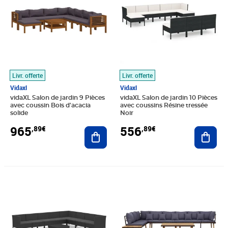
Livr. offerte
Livr. offerte
Vidaxl
Vidaxl
vidaXL Salon de jardin 9 Pièces
vidaXL Salon de jardin 10 Pièces
avec coussin Bois d'acacia
avec coussins Résine tressée
solide
Noir
965
556
,89€
,89€
Ajouter au panier
Ajout
Prix 493,89€
Prix barré 698,99€
Prix 638,89€