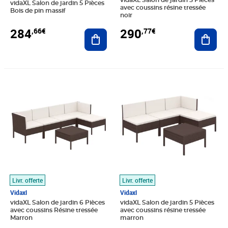
vidaXL Salon de jardin 5 Pièces
vidaXL Salon de jardin 5 Pièces
avec coussins résine tressée
Bois de pin massif
noir
284
290
,66€
,77€
Ajouter au panier
Ajout
Prix barré 323,99€
Prix 281,89€
Prix barré 272,99€
Prix 249,89€
Livr. offerte
Livr. offerte
Vidaxl
Vidaxl
vidaXL Salon de jardin 6 Pièces
vidaXL Salon de jardin 5 Pièces
avec coussins Résine tressée
avec coussins résine tressée
Marron
marron