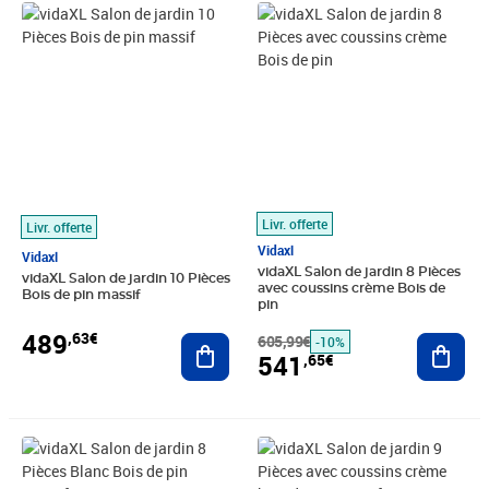
Prix 489,63€
Prix barré 605,99€
Prix 541,65€
Livr. offerte
Livr. offerte
Vidaxl
Vidaxl
vidaXL Salon de jardin 8 Pièces
vidaXL Salon de jardin 10 Pièces
avec coussins crème Bois de
Bois de pin massif
pin
489
,63€
Ajouter au panier
605,99€
Ajout
-10%
541
,65€
Prix barré 411,99€
Prix 357,93€
Prix 630,98€