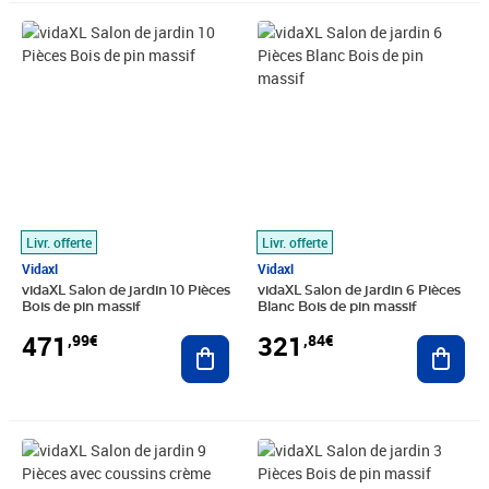
Prix 471,99€
Prix 321,84€
Livr. offerte
Livr. offerte
Vidaxl
Vidaxl
vidaXL Salon de jardin 10 Pièces
vidaXL Salon de jardin 6 Pièces
Bois de pin massif
Blanc Bois de pin massif
471
321
,99€
,84€
Ajouter au panier
Ajout
Prix barré 662,99€
Prix 605,83€
Prix 173,97€