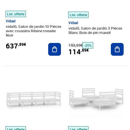
Livr. offerte
Livr. offerte
Vidaxl
Vidaxl
vidaXL Salon de jardin 10 Pièces
vidaXL Salon de jardin 3 Pièces
avec coussins Résine tressée
Blanc Bois de pin massif
Noir
637
,89€
Ajouter au panier
153,99€
Ajout
-25%
114
,89€
Prix 231,89€
Prix 213,89€
Livr. offerte
Livr. offerte