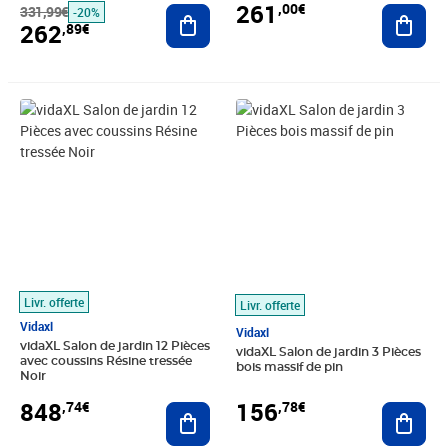
261
,00€
331,99€
Ajouter au panier
Ajout
-20%
262
,89€
Prix 848,74€
Prix 156,78€
Livr. offerte
Livr. offerte
Vidaxl
Vidaxl
vidaXL Salon de jardin 12 Pièces
vidaXL Salon de jardin 3 Pièces
avec coussins Résine tressée
bois massif de pin
Noir
848
156
,74€
,78€
Ajouter au panier
Ajout