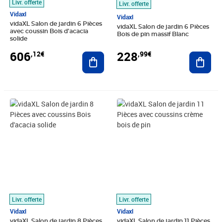
Livr. offerte
Livr. offerte
Vidaxl
Vidaxl
vidaXL Salon de jardin 6 Pièces
vidaXL Salon de jardin 6 Pièces
avec coussin Bois d'acacia
Bois de pin massif Blanc
solide
606
228
,12€
,99€
Ajouter au panier
Ajout
Prix 472,99€
Prix barré 929,99€
Prix 857,44€
Livr. offerte
Livr. offerte
Vidaxl
Vidaxl
vidaXL Salon de jardin 8 Pièces
vidaXL Salon de jardin 11 Pièces