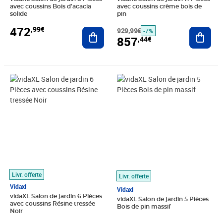
avec coussins Bois d'acacia
avec coussins crème bois de
solide
pin
472
,99€
Ajouter au panier
929,99€
Ajout
-7%
857
,44€
Prix barré 331,99€
Prix 262,89€
Prix 261,00€
Livr. offerte
Livr. offerte
Vidaxl
Vidaxl
vidaXL Salon de jardin 6 Pièces
vidaXL Salon de jardin 5 Pièces
avec coussins Résine tressée
Bois de pin massif
Noir