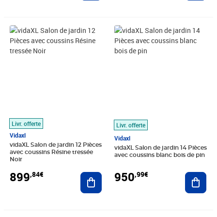
Prix 899,84€
Prix 950,99€
Livr. offerte
Livr. offerte
Vidaxl
Vidaxl
vidaXL Salon de jardin 12 Pièces
vidaXL Salon de jardin 14 Pièces
avec coussins Résine tressée
avec coussins blanc bois de pin
Noir
899
950
,84€
,99€
Ajouter au panier
Ajout