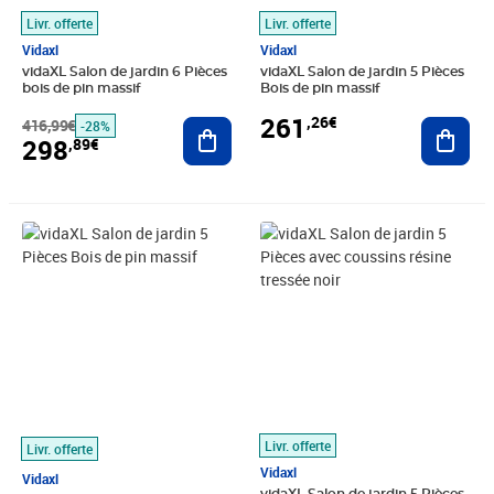
Livr. offerte
Livr. offerte
Vidaxl
Vidaxl
vidaXL Salon de jardin 6 Pièces
vidaXL Salon de jardin 5 Pièces
bois de pin massif
Bois de pin massif
261
,26€
416,99€
Ajouter au panier
Ajout
-28%
298
,89€
Prix 284,66€
Prix 290,77€
Livr. offerte
Livr. offerte
Vidaxl
Vidaxl