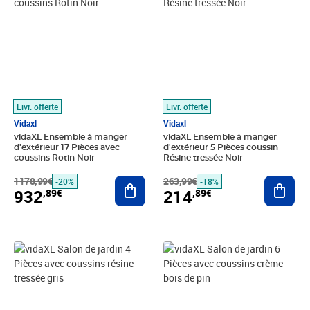
Livr. offerte
Livr. offerte
Vidaxl
Vidaxl
vidaXL Ensemble à manger
vidaXL Ensemble à manger
d'extérieur 17 Pièces avec
d'extérieur 5 Pièces coussin
coussins Rotin Noir
Résine tressée Noir
1178,99€
Ajouter au panier
263,99€
Ajout
-20%
-18%
932
214
,89€
,89€
Prix 252,99€
Prix 394,40€