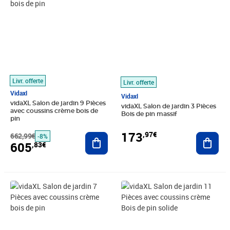
Livr. offerte
Livr. offerte
Vidaxl
Vidaxl
vidaXL Salon de jardin 9 Pièces
vidaXL Salon de jardin 3 Pièces
avec coussins crème bois de
Bois de pin massif
pin
173
,97€
662,99€
Ajouter au panier
Ajout
-8%
605
,83€
Prix 468,74€
Prix barré 946,99€
Prix 834,52€