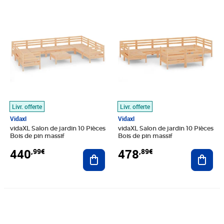
Prix 440,99€
Prix 478,89€
Livr. offerte
Livr. offerte
Vidaxl
Vidaxl
vidaXL Salon de jardin 10 Pièces
vidaXL Salon de jardin 10 Pièces
Bois de pin massif
Bois de pin massif
440
478
,99€
,89€
Ajouter au panier
Ajout
Prix 965,89€
Prix 556,89€