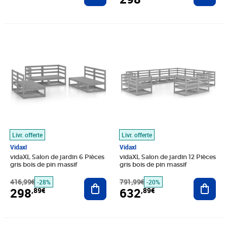
Prix barré 416,99€
Prix 298,89€
Prix barré 791,99€
Prix 632,89€
Livr. offerte
Livr. offerte
Vidaxl
Vidaxl
vidaXL Salon de jardin 6 Pièces
vidaXL Salon de jardin 12 Pièces
gris bois de pin massif
gris bois de pin massif
416,99€
Ajouter au panier
791,99€
Ajout
-28%
-20%
298
632
,89€
,89€