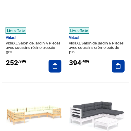
Livr. offerte
Livr. offerte
Vidaxl
Vidaxl
vidaXL Salon de jardin 4 Pièces
vidaXL Salon de jardin 6 Pièces
avec coussins résine tressée
avec coussins crème bois de
gris
pin
252
394
,99€
,40€
Ajouter au panier
Ajout
Prix 559,81€
Prix 331,99€