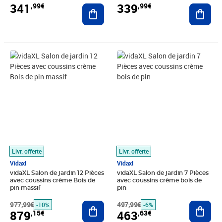
341
339
,99€
,99€
Ajouter au panier
Ajout
Prix barré 977,99€
Prix 879,15€
Prix barré 497,99€
Prix 463,63€
Livr. offerte
Livr. offerte
Vidaxl
Vidaxl
vidaXL Salon de jardin 12 Pièces
vidaXL Salon de jardin 7 Pièces
avec coussins crème Bois de
avec coussins crème bois de
pin massif
pin
977,99€
Ajouter au panier
497,99€
Ajout
-10%
-6%
879
463
,15€
,63€