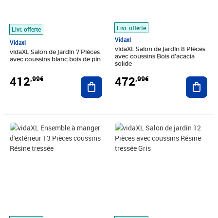
Livr. offerte
Livr. offerte
Vidaxl
Vidaxl
vidaXL Salon de jardin 8 Pièces
vidaXL Salon de jardin 7 Pièces
avec coussins Bois d'acacia
avec coussins blanc bois de pin
solide
412
472
,99€
,99€
Ajouter au panier
Ajout
Prix barré 901,99€
Prix 517,82€
Prix barré 721,99€
Prix 600,89€