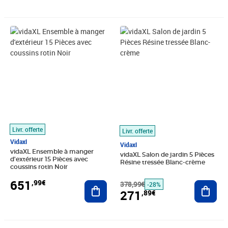
Prix 651,99€
Prix barré 378,99€
Prix 271,89€
Livr. offerte
Livr. offerte
Vidaxl
Vidaxl
vidaXL Ensemble à manger
vidaXL Salon de jardin 5 Pièces
d'extérieur 15 Pièces avec
Résine tressée Blanc-crème
coussins rotin Noir
651
,99€
Ajouter au panier
378,99€
Ajout
-28%
271
,89€