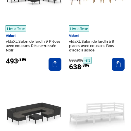
Livr. offerte
Livr. offerte
Vidaxl
Vidaxl
vidaXL Salon de jardin 9 Pièces
vidaXL Salon de jardin à 8
avec coussins Résine tressée
places avec coussins Bois
Noir
d'acacia solide
493
,89€
Ajouter au panier
698,99€
Ajout
-8%
638
,89€
Prix 637,89€
Prix barré 153,99€
Prix 114,89€