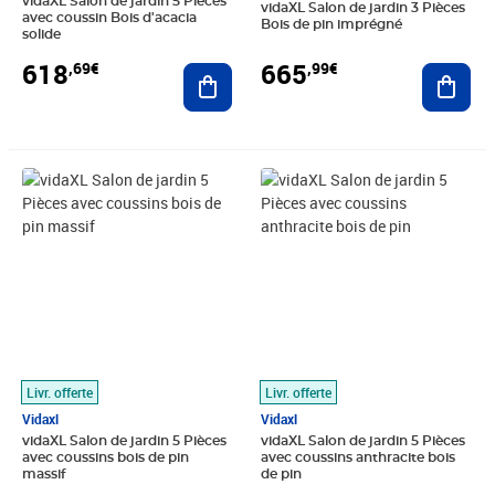
vidaXL Salon de jardin 5 Pièces
vidaXL Salon de jardin 3 Pièces
avec coussin Bois d'acacia
Bois de pin imprégné
solide
618
665
,69€
,99€
Ajouter au panier
Ajout
Prix 341,99€
Prix 339,99€
Livr. offerte
Livr. offerte
Vidaxl
Vidaxl
vidaXL Salon de jardin 5 Pièces
vidaXL Salon de jardin 5 Pièces
avec coussins bois de pin
avec coussins anthracite bois
massif
de pin