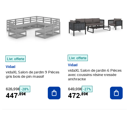
Prix barré 626,99€
Prix 447,89€
Prix barré 649,99€
Prix 472,89€
Livr. offerte
Livr. offerte
Vidaxl
Vidaxl
vidaXL Salon de jardin 6 Pièces
vidaXL Salon de jardin 9 Pièces
avec coussins résine tressée
gris bois de pin massif
anthracite
626,99€
Ajouter au panier
649,99€
Ajout
-28%
-27%
447
472
,89€
,89€
Prix 363,89€
Prix barré 626,99€
Prix 447,89€