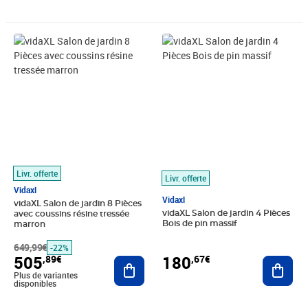
Prix barré 649,99€
Prix 505,89€
Prix 180,67€
Livr. offerte
Livr. offerte
Vidaxl
Vidaxl
vidaXL Salon de jardin 8 Pièces
vidaXL Salon de jardin 4 Pièces
avec coussins résine tressée
Bois de pin massif
marron
649,99€
-22%
505
180
,89€
,67€
Ajouter au panier
Ajout
Plus de variantes
disponibles