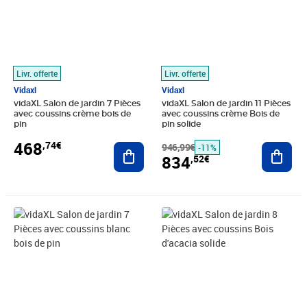
Livr. offerte
Livr. offerte
Vidaxl
Vidaxl
vidaXL Salon de jardin 7 Pièces
vidaXL Salon de jardin 11 Pièces
avec coussins crème bois de
avec coussins crème Bois de
pin
pin solide
468
,74€
Ajouter au panier
946,99€
Ajout
-11%
834
,52€
Prix 412,99€
Prix 472,99€