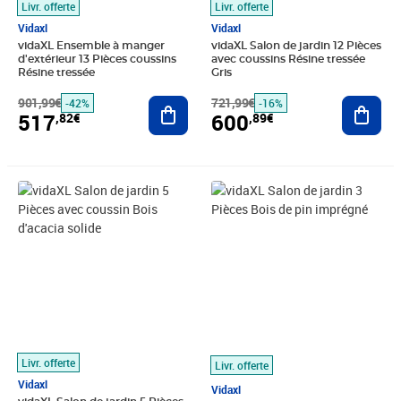
Livr. offerte
Livr. offerte
Vidaxl
Vidaxl
vidaXL Ensemble à manger
vidaXL Salon de jardin 12 Pièces
d'extérieur 13 Pièces coussins
avec coussins Résine tressée
Résine tressée
Gris
901,99€
Ajouter au panier
721,99€
Ajout
-42%
-16%
517
600
,82€
,89€
Prix 618,69€
Prix 665,99€
Livr. offerte
Livr. offerte
Vidaxl
Vidaxl