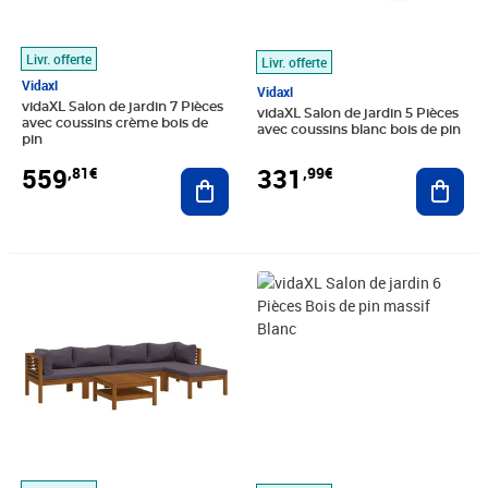
Livr. offerte
Livr. offerte
Vidaxl
Vidaxl
vidaXL Salon de jardin 7 Pièces
vidaXL Salon de jardin 5 Pièces
avec coussins crème bois de
avec coussins blanc bois de pin
pin
559
331
,81€
,99€
Ajouter au panier
Ajout
Prix 606,12€
Prix 228,99€