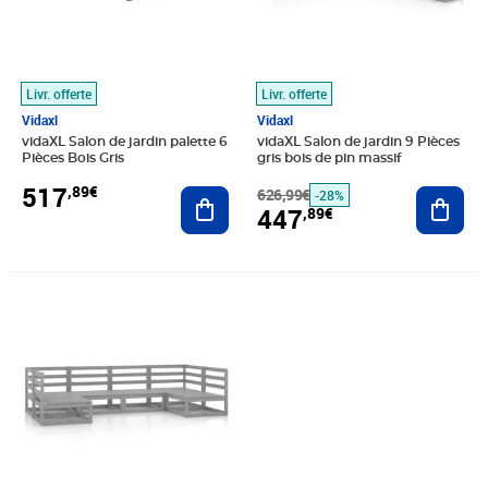
Livr. offerte
Livr. offerte
Vidaxl
Vidaxl
vidaXL Salon de jardin palette 6
vidaXL Salon de jardin 9 Pièces
Pièces Bois Gris
gris bois de pin massif
517
,89€
Ajouter au panier
626,99€
Ajout
-28%
447
,89€
Prix barré 416,99€
Prix 298,89€
Prix 261,26€