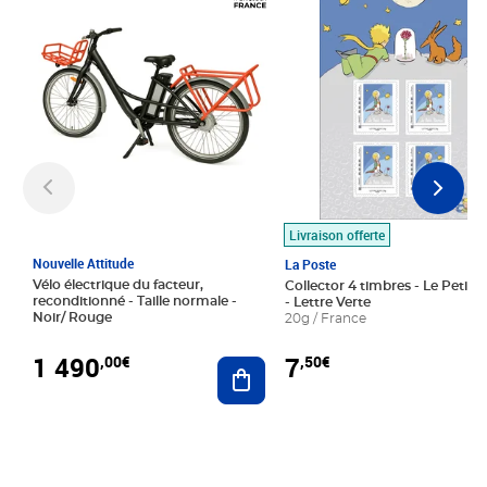
Livraison offerte
Nouvelle Attitude
La Poste
Vélo électrique du facteur,
Collector 4 timbres - Le Petit P
reconditionné - Taille normale -
- Lettre Verte
Noir/ Rouge
20g / France
1 490
7
,00€
,50€
Ajouter au panier