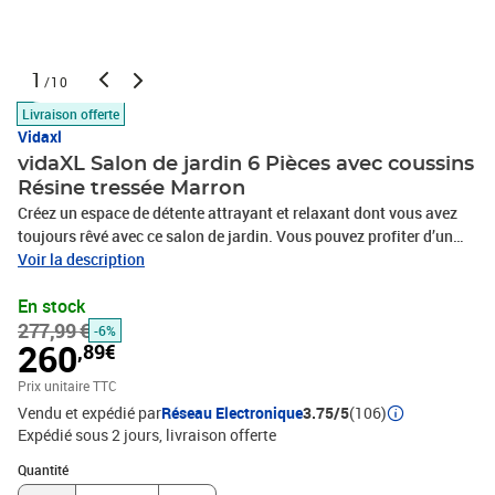
1
/10
Livraison offerte
Vidaxl
vidaXL Salon de jardin 6 Pièces avec coussins
Résine tressée Marron
Créez un espace de détente attrayant et relaxant dont vous avez
toujours rêvé avec ce salon de jardin. Vous pouvez profiter d’un
après-midi ensoleillé ou d'une soirée d'été relaxante avec votre
Voir la description
famille et vos amis grâce à cet ensemble de meubles de jardin !
En stock
Avec de la résine tressée résistante aux intempéries, l'ensemble de
277,99 €
meubles d'extérieur est facile à nettoyer et à entretenir. Le cadre en
-6%
260
,89€
acier enduit de poudre l'ensemble de salon de patio stable et
solide. Équipé de coussins épais et moelleux, ce salon de jardin
Prix unitaire TTC
offrira un confort d’assise ultime. Les housses en polyester, faciles
Vendu et expédié par
Réseau Electronique
3.75/5
(106)
à nettoyer, peuvent être retirées et lavées. De plus, grâce à leur
Expédié sous 2 jours
livraison offerte
conception légère et modulaire, vous pouvez déplacer cet
Quantité : 1
ensemble dans votre maison avec une grande facilité. Remarque :
Quantité
afin de prolonger la durée de vie des meubles d'extérieur, nous vous