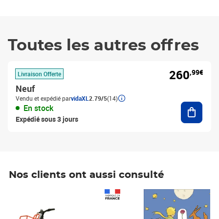
Toutes les autres offres
260
,99€
Livraison Offerte
Neuf
Vendu et expédié par
vidaXL
2.79/5
(14)
Ajouter
En stock
Expédié sous 3 jours
Nos clients ont aussi consulté
Prix 1 490,00€
Prix 7,50€