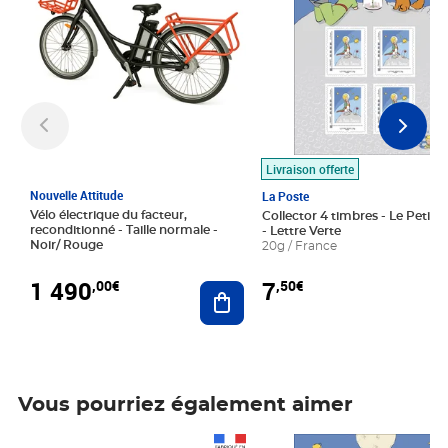
Livraison offerte
Nouvelle Attitude
La Poste
Vélo électrique du facteur,
Collector 4 timbres - Le Petit P
reconditionné - Taille normale -
- Lettre Verte
Noir/ Rouge
20g / France
1 490
7
,00€
,50€
Ajouter au panier
Vous pourriez également aimer
Prix 1 490,00€
Prix 7,50€