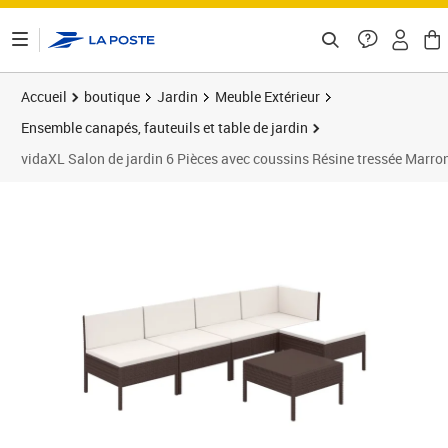
ontenu de la page
Accueil
boutique
Jardin
Meuble Extérieur
Ensemble canapés, fauteuils et table de jardin
vidaXL Salon de jardin 6 Pièces avec coussins Résine tressée Marro
Prix barré 277,99 €
Prix 260,89€
Prix 2