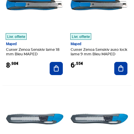
Livr. offerte
Livr. offerte
Maped
Maped
Cutter Zenoa Sensitiv lame 18
Cutter Zenoa Sensitiv auto lock
mm Bleu MAPED
lame 9 mm Bleu MAPED
8
6
,98€
,55€
Ajouter au panier
Ajout
Prix 5,33€
Prix 5,85€