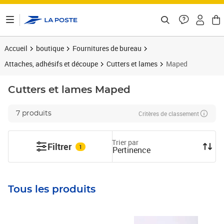
ontenu de la page
Accueil
boutique
Fournitures de bureau
Attaches, adhésifs et découpe
Cutters et lames
Maped
Cutters et lames
Maped
Critères de classement
7 produits
Trier par
Filtrer
1
Pertinence
Tous les produits
Prix 43,45€
Prix 6,61€