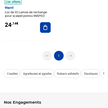
Livr. offerte
Maped
Lot de 10 Lames de rechange
pour scalpel pointu MAPED
24
,14€
Ajouter au panier
1
Cisailles
Agrafeuses et agrafes
Rubans adhésifs
Elastiques
Tro
Nos Engagements