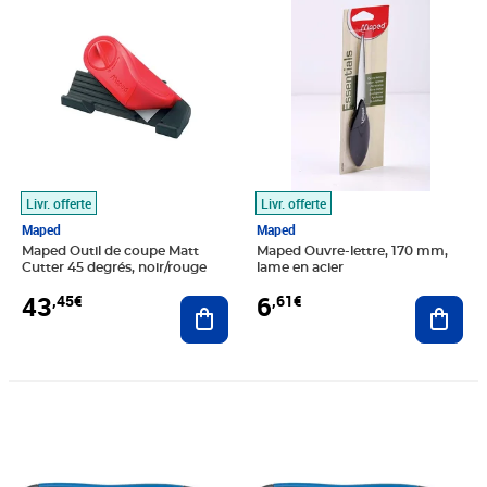
Livr. offerte
Livr. offerte
Maped
Maped
Maped Outil de coupe Matt
Maped Ouvre-lettre, 170 mm,
Cutter 45 degrés, noir/rouge
lame en acier
43
6
,45€
,61€
Ajouter au panier
Ajout
Prix 8,98€
Prix 6,55€