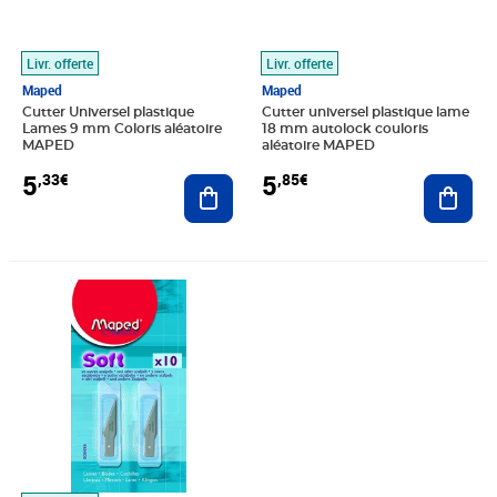
Livr. offerte
Livr. offerte
Maped
Maped
Cutter Universel plastique
Cutter universel plastique lame
Lames 9 mm Coloris aléatoire
18 mm autolock couloris
MAPED
aléatoire MAPED
5
5
,33€
,85€
Ajouter au panier
Ajout
Prix 24,14€