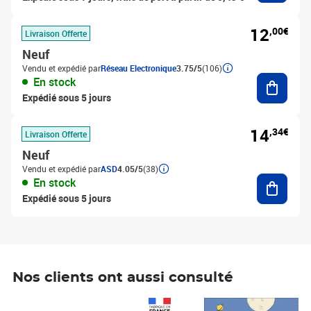
12
,00€
Livraison Offerte
Neuf
Vendu et expédié par
Réseau Electronique
3.75/5
(106)
Ajouter
En stock
Expédié sous 5 jours
14
,34€
Livraison Offerte
Neuf
Vendu et expédié par
ASD
4.05/5
(38)
Ajouter
En stock
Expédié sous 5 jours
Nos clients ont aussi consulté
Prix 1 490,00€
Prix 7,50€