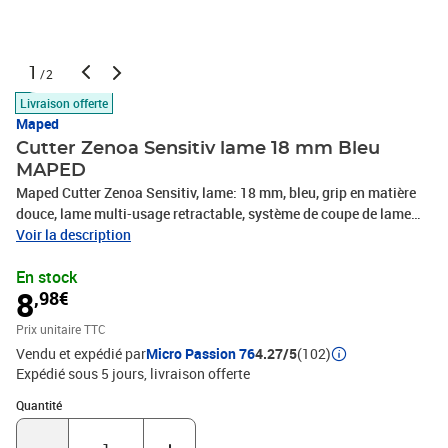
1
/2
Livraison offerte
Maped
Cutter Zenoa Sensitiv lame 18 mm Bleu
MAPED
Maped Cutter Zenoa Sensitiv, lame: 18 mm, bleu, grip en matière
douce, lame multi-usage retractable, système de coupe de lame
integré, poussoir à verrou, automatique, sous carte blister, -86110
Voir la description
En stock
8
,98€
Prix unitaire TTC
Vendu et expédié par
Micro Passion 76
4.27/5
(102)
Expédié sous 5 jours
livraison offerte
Quantité : 1
Quantité