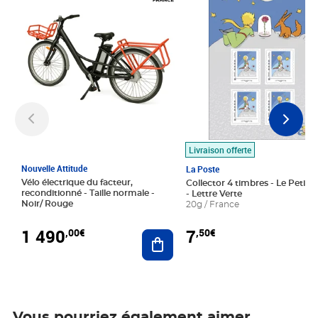
Livraison offerte
Nouvelle Attitude
La Poste
Vélo électrique du facteur,
Collector 4 timbres - Le Petit P
reconditionné - Taille normale -
- Lettre Verte
Noir/ Rouge
20g / France
1 490
7
,00€
,50€
Ajouter au panier
Vous pourriez également aimer