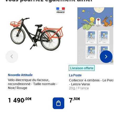
Prix 1 490,00€
Prix 7,50€
Livraison offerte
Nouvelle Attitude
La Poste
Vélo électrique du facteur,
Collector 4 timbres - Le Petit P
reconditionné - Taille normale -
- Lettre Verte
Noir/ Rouge
20g / France
1 490
7
,00€
,50€
Ajouter au panier