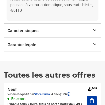
poussoir à verrou, automatique, sous carte blister,
-86110
Caractéristiques
Garantie légale
Toutes les autres offres
4
,60€
Neuf
Vendu et expédié par
Stock-Bureau
4.59/5
(329)
Ajouter
En stock
Expédié sous 7 jours, frais de port à partir de 5,49 €