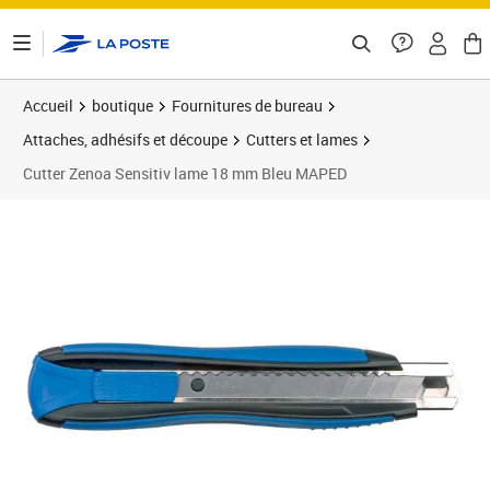
ontenu de la page
Accueil
boutique
Fournitures de bureau
Attaches, adhésifs et découpe
Cutters et lames
Cutter Zenoa Sensitiv lame 18 mm Bleu MAPED
Prix 8,98€
Prix 4
Prix 1
Prix 1