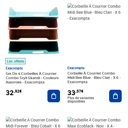
Prix 32,92€
Prix 33,57€
Livr. offerte
Exacompta
Exacompta
Corbeille À Courrier Combo
Set De 4 Corbeilles À Courrier
Midi Bee Blue - Bleu Clair - X 6 -
Combo Styli Skandi - Couleurs
Exacompta
Assorties - Exacompta
33
32
,57€
,92€
Ajout
Ajouter au panier
Plus de variantes
disponibles
Prix 33,57€
Prix 36,63€