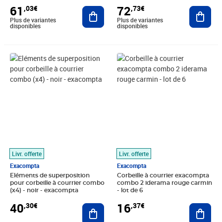
61
72
,03€
,73€
Ajouter au panier
Ajout
Plus de variantes
Plus de variantes
disponibles
disponibles
Prix 40,30€
Prix 16,37€
Livr. offerte
Livr. offerte
Exacompta
Exacompta
Eléments de superposition
Corbeille à courrier exacompta
pour corbeille à courrier combo
combo 2 iderama rouge carmin
(x4) - noir - exacompta
- lot de 6
40
16
,30€
,37€
Ajouter au panier
Ajout