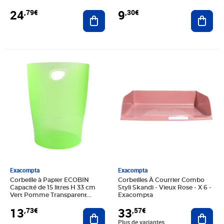
24
9
,79€
,30€
Ajouter au panier
Ajout
Prix 13,73€
Prix 33,57€
Exacompta
Exacompta
Corbeille à Papier ECOBIN
Corbeilles À Courrier Combo
Capacité de 15 litres H 33 cm
Styli Skandi - Vieux Rose - X 6 -
Vert Pomme Transparent
Exacompta
EXACOMPTA
13
33
,73€
,57€
Ajouter au panier
Ajout
Plus de variantes