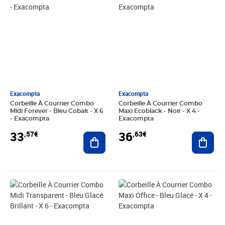
Exacompta
Exacompta
Corbeille À Courrier Combo
Corbeille À Courrier Combo
Midi Forever - Bleu Cobalt - X 6
Maxi Ecoblack - Noir - X 4 -
- Exacompta
Exacompta
33
36
,57€
,63€
Ajouter au panier
Ajout
Prix 33,57€
Prix 36,63€