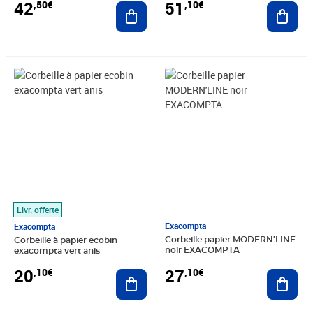
51
42
,10€
,50€
Ajout
Ajouter au panier
Prix 20,10€
Prix 27,10€
Livr. offerte
Exacompta
Exacompta
Corbeille papier MODERN'LINE
Corbeille à papier ecobin
noir EXACOMPTA
exacompta vert anis
27
20
,10€
,10€
Ajout
Ajouter au panier