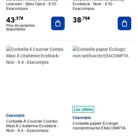
Linicolor - Bleu Glacé - X 10 -
Ecoblack - Noir - X 10 -
Exacompta
Exacompta
43
38
,37€
,76€
Ajouter au panier
Ajout
Plus de variantes
disponibles
Prix 42,50€
Prix 51,10€
Livr. offerte
Exacompta
Exacompta
Corbeille À Courrier Combo
Corbeille papier Écologic
Maxi À L'italienne Ecoblack -
noir/anthracite EXACOMPTA
Noir - X 4 - Exacompta