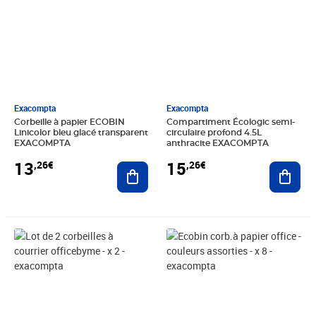
Exacompta
Exacompta
Corbeille à papier ECOBIN
Compartiment Écologic semi-
Linicolor bleu glacé transparent
circulaire profond 4.5L
EXACOMPTA
anthracite EXACOMPTA
13
15
,26€
,26€
Ajouter au panier
Ajout
Prix 55,71€
Prix 101,00€