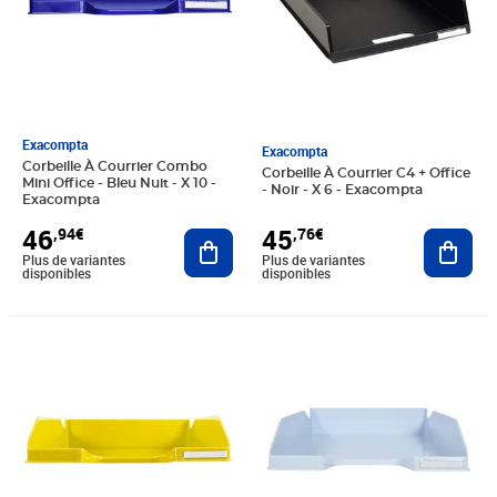
Exacompta
Exacompta
Corbeille À Courrier Combo
Corbeille À Courrier C4 + Office
Mini Office - Bleu Nuit - X 10 -
- Noir - X 6 - Exacompta
Exacompta
46
45
,94€
,76€
Ajouter au panier
Ajout
Plus de variantes
Plus de variantes
disponibles
disponibles
Prix 33,57€
Prix barré 26,88€
Prix 22,40€