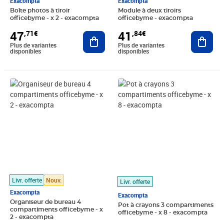
Exacompta
Exacompta
Boîte photos à tiroir
Module à deux tiroirs
officebyme - x 2 - exacompta
officebyme - exacompta
47
41
,71€
,84€
Ajouter au panier
Ajout
Plus de variantes
Plus de variantes
disponibles
disponibles
Prix 61,03€
Prix 72,73€
Livr. offerte
Nouv.
Livr. offerte
Exacompta
Exacompta
Organiseur de bureau 4
Pot à crayons 3 compartiments
compartiments officebyme - x
officebyme - x 8 - exacompta
2 - exacompta