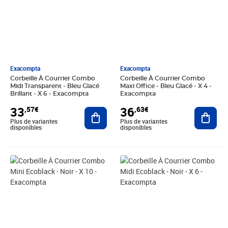
Exacompta
Exacompta
Corbeille À Courrier Combo
Corbeille À Courrier Combo
Midi Transparent - Bleu Glacé
Maxi Office - Bleu Glacé - X 4 -
Brillant - X 6 - Exacompta
Exacompta
33
36
,57€
,63€
Ajouter au panier
Ajout
Plus de variantes
Plus de variantes
disponibles
disponibles
Prix 46,94€
Prix 24,39€