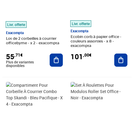
Livr. offerte
Livr. offerte
Exacompta
Exacompta
Ecobin corb.à papier office -
Lot de 2 corbeilles à courrier
couleurs assorties - x 8 -
officebyme - x 2 - exacompta
exacompta
55
101
,71€
,00€
Ajouter au panier
Ajout
Plus de variantes
disponibles
Prix 36,03€
Prix 39,60€