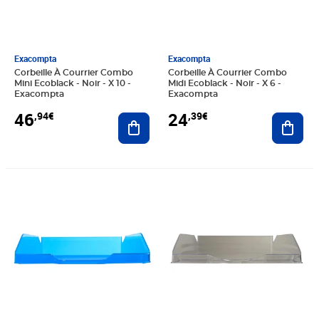
Exacompta
Exacompta
Corbeille À Courrier Combo
Corbeille À Courrier Combo
Mini Ecoblack - Noir - X 10 -
Midi Ecoblack - Noir - X 6 -
Exacompta
Exacompta
46
24
,94€
,39€
Ajouter au panier
Ajout
Prix 33,57€
Prix 43,37€