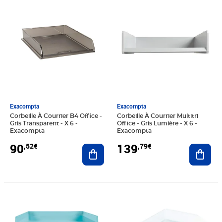
Exacompta
Exacompta
Corbeille À Courrier B4 Office -
Corbeille À Courrier Multitri
Gris Transparent - X 6 -
Office - Gris Lumière - X 6 -
Exacompta
Exacompta
90
139
,52€
,79€
Ajouter au panier
Ajout
Prix barré 132,74€
Prix 110,62€
Prix 30,51€