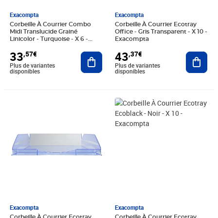
Exacompta
Exacompta
Corbeille À Courrier Combo
Corbeille À Courrier Ecotray
Midi Translucide Grainé
Office - Gris Transparent - X 10 -
Linicolor - Turquoise - X 6 -
Exacompta
Exacompta
33
43
,57€
,37€
Ajouter au panier
Ajout
Plus de variantes
Plus de variantes
disponibles
disponibles
Prix 43,37€
Prix 38,76€
Exacompta
Exacompta
Corbeille À Courrier Ecotray
Corbeille À Courrier Ecotray