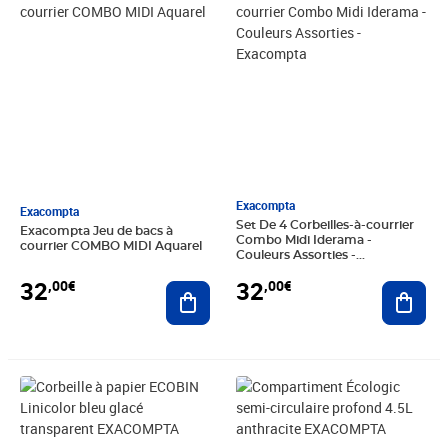
Exacompta
Exacompta
Set De 4 Corbeilles-à-courrier
Exacompta Jeu de bacs à
Combo Midi Iderama -
courrier COMBO MIDI Aquarel
Couleurs Assorties -
Exacompta
32
32
,00€
,00€
Ajouter au panier
Ajout
Prix 13,26€
Prix 15,26€