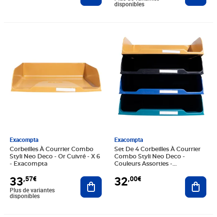
disponibles
Prix 33,57€
Prix 32,00€
Exacompta
Exacompta
Corbeilles À Courrier Combo
Set De 4 Corbeilles À Courrier
Styli Neo Deco - Or Cuivré - X 6
Combo Styli Neo Deco -
- Exacompta
Couleurs Assorties -
Exacompta
33
32
,57€
,00€
Ajouter au panier
Ajout
Plus de variantes
disponibles