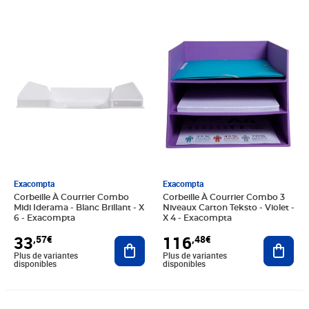
Prix 33,57€
Prix 116,48€
Exacompta
Exacompta
Corbeille À Courrier Combo
Corbeille À Courrier Combo 3
Midi Iderama - Blanc Brillant - X
Niveaux Carton Teksto - Violet -
6 - Exacompta
X 4 - Exacompta
33
116
,57€
,48€
Ajouter au panier
Ajout
Plus de variantes
Plus de variantes
disponibles
disponibles
Prix 90,52€
Prix 139,79€