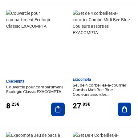
Prix 8,23€
Prix 27,83€
Exacompta
Exacompta
Set de 4 corbeilles-à-courrier
Couvercle pour compartiment
Combo Midi Bee Blue -
Écologic Classic EXACOMPTA
Couleurs assorties
EXACOMPTA
8
27
,23€
,83€
Ajouter au panier
Ajout
Prix 32,00€
Prix 32,00€