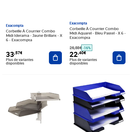
Exacompta
Exacompta
Corbeille À Courrier Combo
Corbeille À Courrier Combo
Midi Aquarel - Bleu Pastel - X 6 -
Midi Iderama - Jaune Brillant - X
Exacompta
6 - Exacompta
26,88€
-16%
33
22
,57€
,40€
Ajouter au panier
Ajout
Plus de variantes
Plus de variantes
disponibles
disponibles
Prix 178,73€
Prix 30,51€