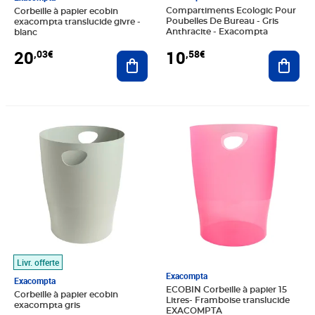
Compartiments Ecologic Pour
Corbeille à papier ecobin
Poubelles De Bureau - Gris
exacompta translucide givre -
Anthracite - Exacompta
blanc
10
20
,58€
,03€
Ajout
Ajouter au panier
Prix 24,79€
Prix 9,30€
Livr. offerte
Exacompta
Exacompta
ECOBIN Corbeille à papier 15
Corbeille à papier ecobin
Litres- Framboise translucide
exacompta gris
EXACOMPTA