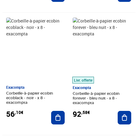
Prix 56,10€
Prix 92,58€
Livr. offerte
Exacompta
Exacompta
Corbeille-à-papier ecobin
Corbeille-à-papier ecobin
ecoblack - noir - x 8 -
forever - bleu nuit - x 8 -
exacompta
exacompta
56
92
,10€
,58€
Ajouter au panier
Ajout