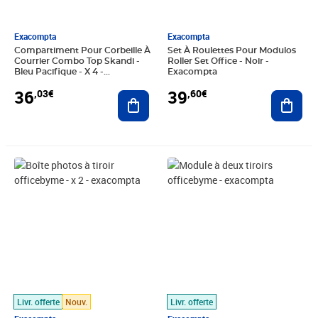
Exacompta
Exacompta
Compartiment Pour Corbeille À
Set À Roulettes Pour Modulos
Courrier Combo Top Skandi -
Roller Set Office - Noir -
Bleu Pacifique - X 4 -
Exacompta
Exacompta
36
39
,03€
,60€
Ajouter au panier
Ajout
Prix 47,71€
Prix 41,84€
Livr. offerte
Nouv.
Livr. offerte