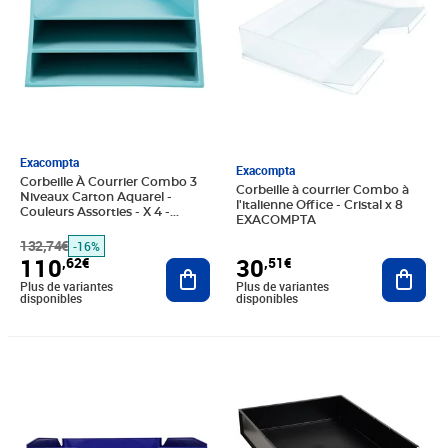
Exacompta
Exacompta
Corbeille À Courrier Combo 3
Corbeille à courrier Combo à
Niveaux Carton Aquarel -
l'italienne Office - Cristal x 8
Couleurs Assorties - X 4 -
EXACOMPTA
Exacompta
132,74€
-16%
110
30
,62€
,51€
Ajouter au panier
Ajout
Plus de variantes
Plus de variantes
disponibles
disponibles
Prix 46,94€
Prix 45,76€