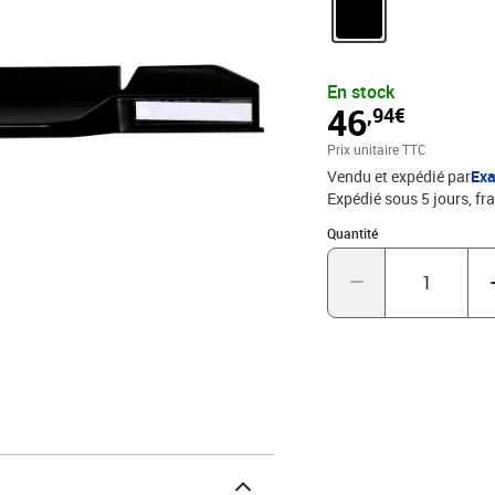
corbeille pour une ident
En stock
46
,94€
Prix unitaire TTC
Vendu et expédié par
Ex
Expédié sous 5 jours, fra
Quantité : 1
Quantité