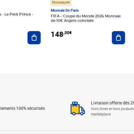
Nouveauté
Monnaie De Paris
 - Le Petit Prince -
FIFA – Coupe du Monde 2026 Monnaie
de 10€ Argent colorisée
148
,00€
Ajouter au panier
Ajoute
Livraison offerte dès 2
iements 100% sécurisés
Hors livres et hors produit
marketplace