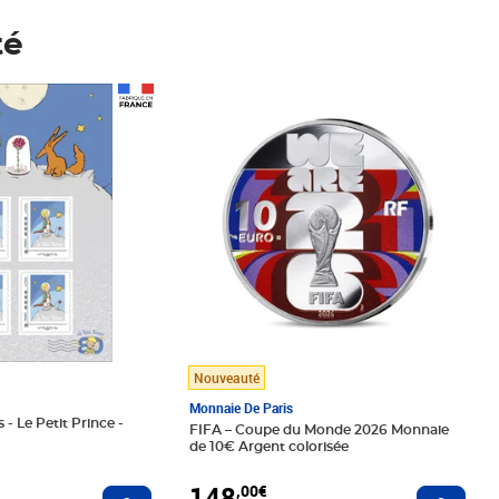
té
Prix 148,00€
Nouveauté
Monnaie De Paris
 - Le Petit Prince -
FIFA – Coupe du Monde 2026 Monnaie
de 10€ Argent colorisée
148
,00€
Ajouter au panier
Ajoute