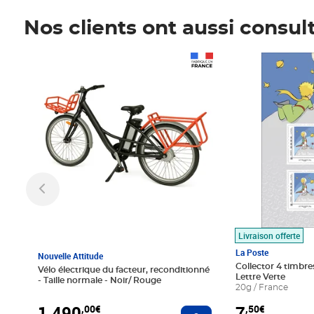
Nos clients ont aussi consul
Prix 1 490,00€
Prix 7,50€
Livraison offerte
La Poste
Nouvelle Attitude
Collector 4 timbres
Vélo électrique du facteur, reconditionné
Lettre Verte
- Taille normale - Noir/ Rouge
20g / France
1 490
7
,00€
,50€
Ajouter au panier