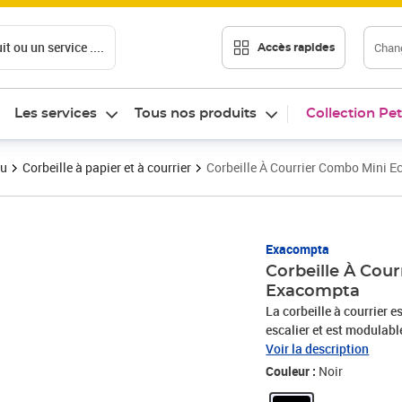
t ou un service ....
Chang
Accès rapides
Les services
Tous nos produits
Collection Pet
au
Corbeille à papier et à courrier
Corbeille À Courrier Combo Mini Ec
Prix 46,94€
Exacompta
Corbeille À Cour
Exacompta
La corbeille à courrier e
escalier et est modulab
Cette corbeille à courrie
Voir la description
disponibles : 500 et 750
Couleur :
Noir
d'augmenter la capacité 