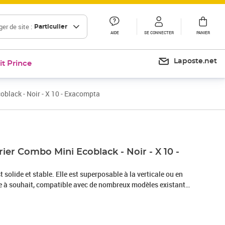
er de site :
Particulier
AIDE
SE CONNECTER
PANIER
Laposte.net
it Prince
oblack - Noir - X 10 - Exacompta
rier Combo Mini Ecoblack - Noir - X 10 -
st solide et stable. Elle est superposable à la verticale ou en
le à souhait, compatible avec de nombreux modèles existants.
r peut contenir 250 feuilles. 2 autres tailles et capacitésSont
 feuilles Les éléments de superposition permettent
de classement. Un porte etiquette est placé à droite de la