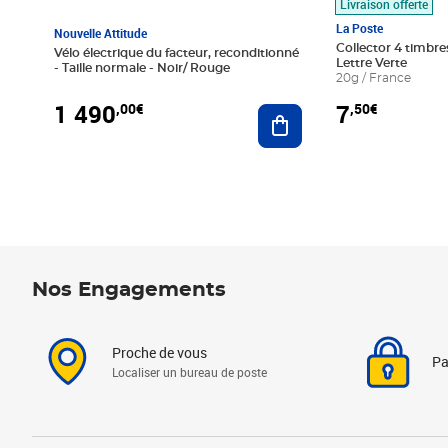
Livraison offerte
La Poste
Nouvelle Attitude
Collector 4 timbres
Vélo électrique du facteur, reconditionné
Lettre Verte
- Taille normale - Noir/ Rouge
20g / France
1 490
7
,00€
,50€
Ajouter au panier
Nos Engagements
Proche de vous
Pa
Localiser un bureau de poste