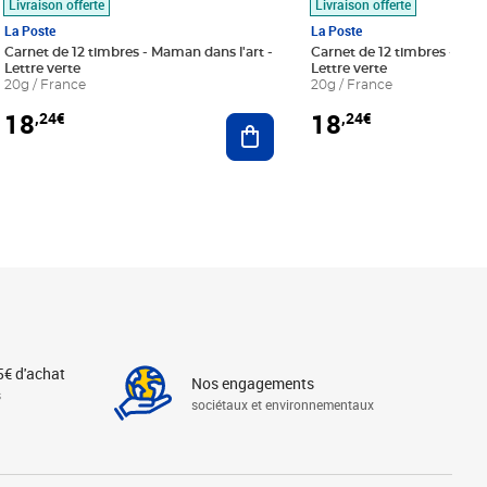
Livraison offerte
Livraison offerte
La Poste
La Poste
Carnet de 12 timbres - Maman dans l'art -
Carnet de 12 timbres - Le bl
Lettre verte
Lettre verte
20g / France
20g / France
18
18
,24€
,24€
r au panier
Ajouter au panier
5€ d'achat
Nos engagements
s
sociétaux et environnementaux
Linkedin
Instagram
X
Tiktok
Facebook
Youtube
Threads