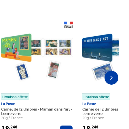
Prix 18,24€
Prix 18,24€
Livraison offerte
Livraison offerte
La Poste
La Poste
Carnet de 12 timbres - Maman dans l'art -
Carnet de 12 timbres - Le bl
Lettre verte
Lettre verte
20g / France
20g / France
18
18
,24€
,24€
r au panier
Ajouter au panier