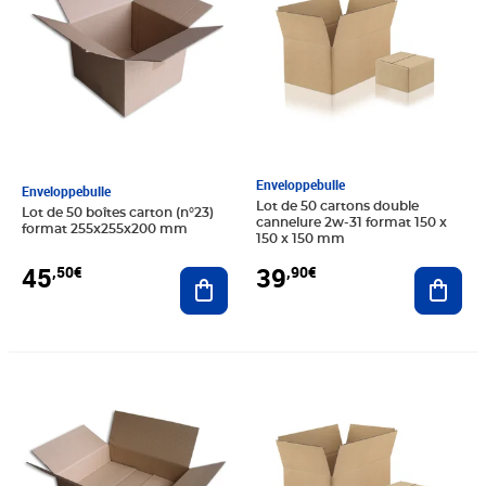
Enveloppebulle
Enveloppebulle
Lot de 50 cartons double
Lot de 50 boîtes carton (n°23)
cannelure 2w-31 format 150 x
format 255x255x200 mm
150 x 150 mm
45
39
,50€
,90€
Ajouter au panier
Ajout
Prix 14,60€
Prix 72,30€