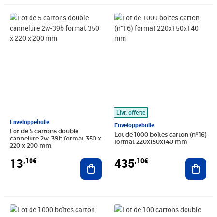
Prix 13,10€
Prix 435,10€
Livr. offerte
Enveloppebulle
Enveloppebulle
Lot de 5 cartons double
Lot de 1000 boîtes carton (n°16)
cannelure 2w-39b format 350 x
format 220x150x140 mm
220 x 200 mm
435
13
,10€
,10€
Ajout
Ajouter au panier
Prix 393,30€
Prix 101,70€