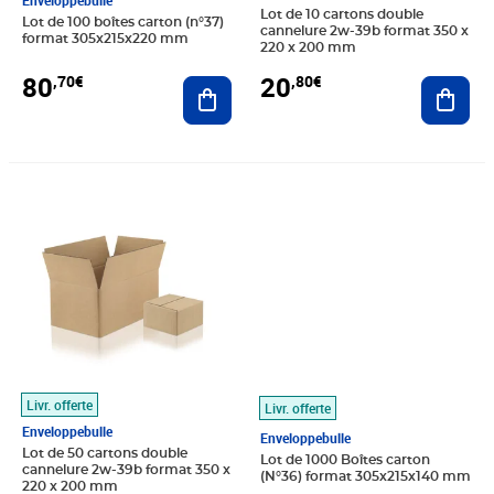
Enveloppebulle
Lot de 10 cartons double
Lot de 100 boîtes carton (n°37)
cannelure 2w-39b format 350 x
format 305x215x220 mm
220 x 200 mm
80
20
,70€
,80€
Ajouter au panier
Ajout
Prix 78,00€
Prix 619,30€
Livr. offerte
Livr. offerte
Enveloppebulle
Enveloppebulle
Lot de 50 cartons double
Lot de 1000 Boîtes carton
cannelure 2w-39b format 350 x
(N°36) format 305x215x140 mm
220 x 200 mm