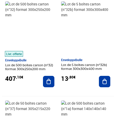
Prix 407,10€
Prix 13,80€
Livr. offerte
Enveloppebulle
Enveloppebulle
Lot de 5 boîtes carton (n°32b)
Lot de 500 boîtes carton (n°32)
format 300x300x400 mm
format 300x250x200 mm
13
407
,80€
,10€
Ajout
Ajouter au panier
Prix 44,10€
Prix 236,50€