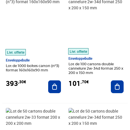
Livr. offerte
Livr. offerte
Enveloppebulle
Enveloppebulle
Lot de 100 cartons double
Lot de 1000 boîtes carton (n°3)
cannelure 2w-34d format 250 x
format 160x160x90 mm
200 x 150 mm
393
101
,30€
,70€
Ajouter au panier
Ajout
Prix 61,20€
Prix 56,10€