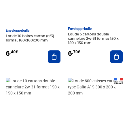
Enveloppebulle
Enveloppebulle
Lot de 5 cartons double
Lot de 10 boîtes carton (n°3)
cannelure 2w-31 format 150 x
format 160x160x90 mm
150 x 150 mm
6
6
,40€
,70€
Ajouter au panier
Ajout
Prix 11,00€
Prix 273,58€