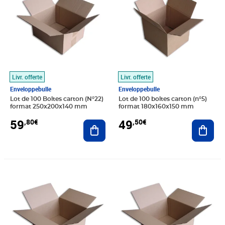
Livr. offerte
Livr. offerte
Enveloppebulle
Enveloppebulle
Lot de 100 Boîtes carton (N°22)
Lot de 100 boîtes carton (n°5)
format 250x200x140 mm
format 180x160x150 mm
59
49
,80€
,50€
Ajouter au panier
Ajout
Prix 850,60€
Prix 28,40€