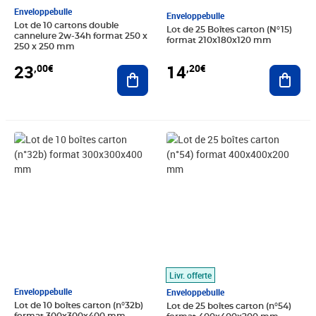
Enveloppebulle
Enveloppebulle
Lot de 10 cartons double
Lot de 25 Boîtes carton (N°15)
cannelure 2w-34h format 250 x
format 210x180x120 mm
250 x 250 mm
23
14
,00€
,20€
Ajouter au panier
Ajout
Prix 22,00€
Prix 52,00€
Livr. offerte
Enveloppebulle
Enveloppebulle
Lot de 10 boîtes carton (n°32b)
Lot de 25 boîtes carton (n°54)
format 300x300x400 mm