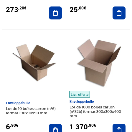
25
273
,00€
,20€
Ajout
Ajouter au panier
Prix 6,90€
Prix 1 370,90€
Livr. offerte
Enveloppebulle
Enveloppebulle
Lot de 1000 boîtes carton
Lot de 10 boîtes carton (n°6)
(n°32b) format 300x300x400
format 190x90x90 mm
mm
6
1 370
,90€
,90€
Ajouter au panier
Ajout