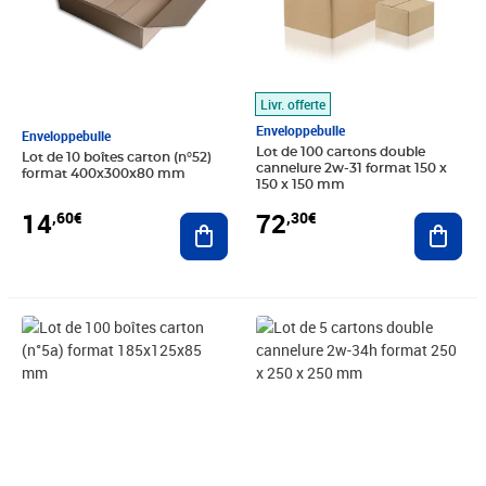
Livr. offerte
Enveloppebulle
Enveloppebulle
Lot de 100 cartons double
Lot de 10 boîtes carton (n°52)
cannelure 2w-31 format 150 x
format 400x300x80 mm
150 x 150 mm
14
72
,60€
,30€
Ajouter au panier
Ajout
Prix 42,40€
Prix 14,40€