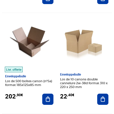
Prix 202,90€
Prix 22,40€
Livr. offerte
Enveloppebulle
Enveloppebulle
Lot de 10 cartons double
Lot de 500 boîtes carton (n°5a)
cannelure 2w-38d format 310 x
format 185x125x85 mm
220 x 250 mm
202
22
,90€
,40€
Ajouter au panier
Ajout