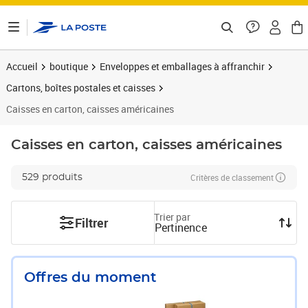
ontenu de la page
Accueil
boutique
Enveloppes et emballages à affranchir
Cartons, boîtes postales et caisses
Caisses en carton, caisses américaines
Caisses en carton, caisses américaines
Critères de classement
529 produits
Trier par
Filtrer
Pertinence
Offres du moment
Prix 10,60€
Prix 29,99€