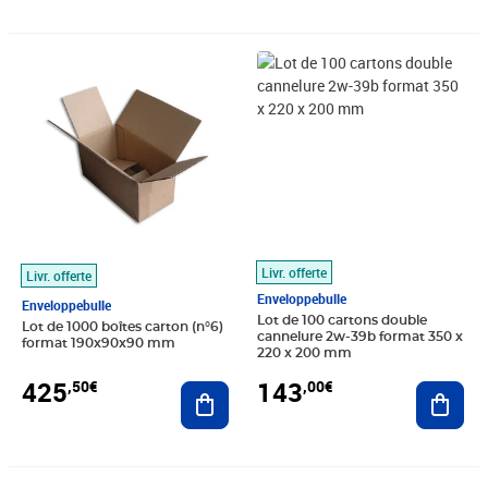
Prix 425,50€
Prix 143,00€
Livr. offerte
Livr. offerte
Enveloppebulle
Enveloppebulle
Lot de 100 cartons double
Lot de 1000 boîtes carton (n°6)
cannelure 2w-39b format 350 x
format 190x90x90 mm
220 x 200 mm
425
143
,50€
,00€
Ajouter au panier
Ajout