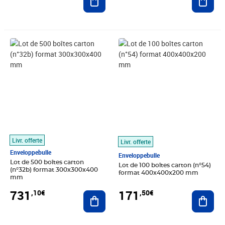
Prix 731,10€
Prix 171,50€
Livr. offerte
Livr. offerte
Enveloppebulle
Enveloppebulle
Lot de 500 boîtes carton
Lot de 100 boîtes carton (n°54)
(n°32b) format 300x300x400
format 400x400x200 mm
mm
731
171
,10€
,50€
Ajouter au panier
Ajout