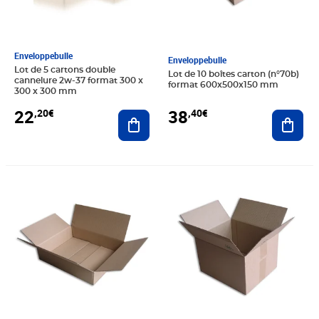
Enveloppebulle
Enveloppebulle
Lot de 5 cartons double
Lot de 10 boîtes carton (n°70b)
cannelure 2w-37 format 300 x
format 600x500x150 mm
300 x 300 mm
22
38
,20€
,40€
Ajouter au panier
Ajout
Prix 30,20€
Prix 45,80€