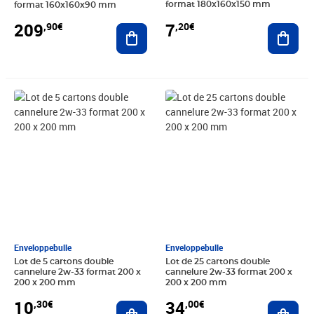
format 180x160x150 mm
format 160x160x90 mm
7
209
,20€
,90€
Ajout
Ajouter au panier
Prix 10,30€
Prix 34,00€
Enveloppebulle
Enveloppebulle
Lot de 5 cartons double
Lot de 25 cartons double
cannelure 2w-33 format 200 x
cannelure 2w-33 format 200 x
200 x 200 mm
200 x 200 mm
10
34
,30€
,00€
Ajouter au panier
Ajout