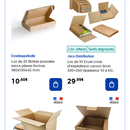
Livr. offerte
Tarifs dégressifs
Enveloppebulle
Jeco Distribution
Lot de 25 Boîtes postales
Lot de 10 Etuis croix
extra-plates format
d’expédition carton brun
180x130x45 mm
330×250 épaisseur 10 à 60
mm
10
29
,60€
,99€
Ajouter au panier
Ajouter 
Prix 17,61€
Prix 8,99€