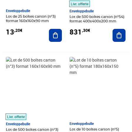
Livr. offerte
Enveloppebulle
Enveloppebulle
Lot de 25 boîtes carton (n°3)
Lot de 500 boîtes carton (n°54)
format 160x160x90 mm
format 400x400x200 mm
13
831
,20€
,30€
Ajouter au panier
Ajout
Prix 209,90€
Prix 7,20€
Livr. offerte
Enveloppebulle
Enveloppebulle
Lot de 10 boîtes carton (n°5)
Lot de 500 boîtes carton (n°3)