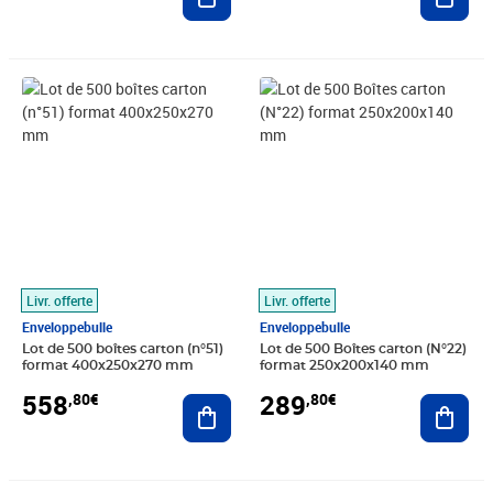
Prix 558,80€
Prix 289,80€
Livr. offerte
Livr. offerte
Enveloppebulle
Enveloppebulle
Lot de 500 boîtes carton (n°51)
Lot de 500 Boîtes carton (N°22)
format 400x250x270 mm
format 250x200x140 mm
558
289
,80€
,80€
Ajouter au panier
Ajout