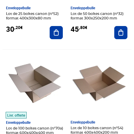
Enveloppebulle
Enveloppebulle
Lot de 25 boîtes carton (n°52)
Lot de 50 boîtes carton (n°32)
format 400x300x80 mm
format 300x250x200 mm
30
45
,20€
,80€
Ajouter au panier
Ajout
Prix 273,20€
Prix 25,00€
Livr. offerte
Enveloppebulle
Enveloppebulle
Lot de 10 boîtes carton (n°54)
Lot de 100 boîtes carton (n°70a)
format 400x400x200 mm
format 600x400x400 mm