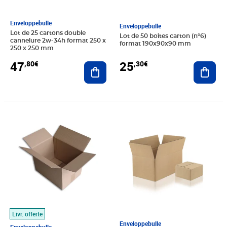
Enveloppebulle
Enveloppebulle
Lot de 25 cartons double
Lot de 50 boîtes carton (n°6)
cannelure 2w-34h format 250 x
format 190x90x90 mm
250 x 250 mm
47
25
,80€
,30€
Ajouter au panier
Ajout
Prix 80,70€
Prix 20,80€
Livr. offerte
Enveloppebulle