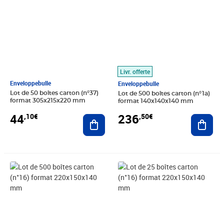
Livr. offerte
Enveloppebulle
Enveloppebulle
Lot de 50 boîtes carton (n°37)
Lot de 500 boîtes carton (n°1a)
format 305x215x220 mm
format 140x140x140 mm
44
236
,10€
,50€
Ajouter au panier
Ajout
Prix 232,00€
Prix 14,70€