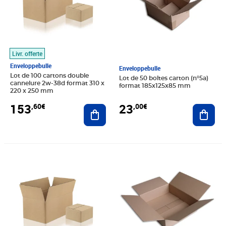
Livr. offerte
Enveloppebulle
Enveloppebulle
Lot de 100 cartons double
Lot de 50 boîtes carton (n°5a)
cannelure 2w-38d format 310 x
format 185x125x85 mm
220 x 250 mm
23
153
,00€
,60€
Ajout
Ajouter au panier
Prix 22,20€
Prix 38,40€