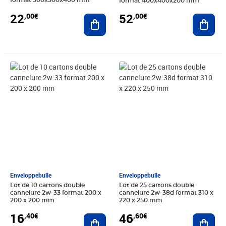
format 400x400x200 mm
22
52
,00€
,00€
Ajouter au panier
Ajout
Prix 16,40€
Prix 46,60€
Enveloppebulle
Enveloppebulle
Lot de 10 cartons double
Lot de 25 cartons double
cannelure 2w-33 format 200 x
cannelure 2w-38d format 310 x
200 x 200 mm
220 x 250 mm
16
46
,40€
,60€
Ajouter au panier
Ajout