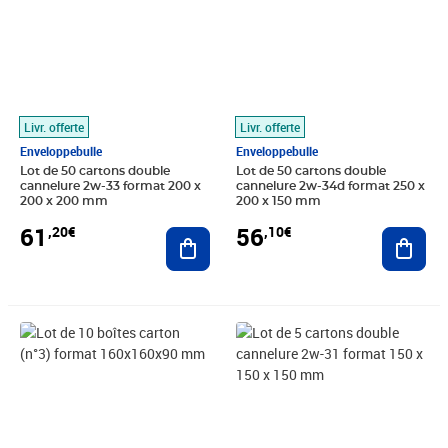
Livr. offerte
Livr. offerte
Enveloppebulle
Enveloppebulle
Lot de 50 cartons double
Lot de 50 cartons double
cannelure 2w-33 format 200 x
cannelure 2w-34d format 250 x
200 x 200 mm
200 x 150 mm
61
56
,20€
,10€
Ajouter au panier
Ajout
Prix 6,40€
Prix 6,70€