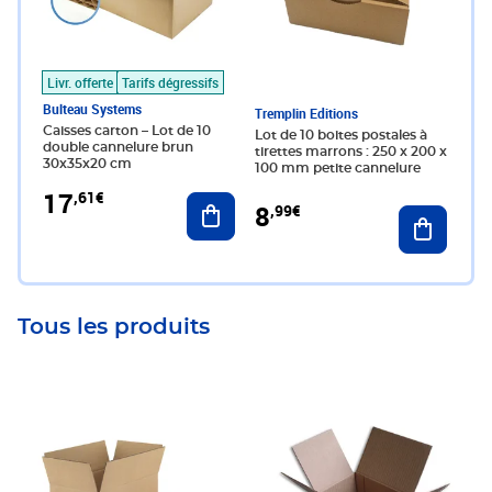
Livr. offerte
Tarifs dégressifs
Bulteau Systems
Tremplin Editions
Caisses carton – Lot de 10
Lot de 10 boites postales à
double cannelure brun
tirettes marrons : 250 x 200 x
30x35x20 cm
100 mm petite cannelure
17
,61€
Ajouter au panier
8
,99€
Ajouter 
Tous les produits
Prix 153,60€
Prix 23,00€