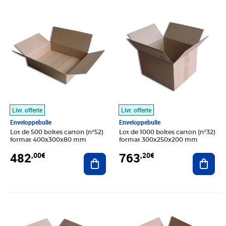
Prix 482,00€
Prix 763,20€
Livr. offerte
Livr. offerte
Enveloppebulle
Enveloppebulle
Lot de 500 boîtes carton (n°52)
Lot de 1000 boîtes carton (n°32)
format 400x300x80 mm
format 300x250x200 mm
482
763
,00€
,20€
Ajouter au panier
Ajout
Prix 59,80€
Prix 49,50€