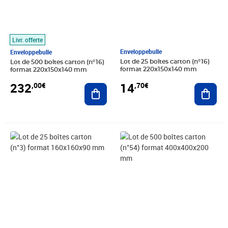
Livr. offerte
Enveloppebulle
Enveloppebulle
Lot de 25 boîtes carton (n°16)
Lot de 500 boîtes carton (n°16)
format 220x150x140 mm
format 220x150x140 mm
14
232
,70€
,00€
Ajout
Ajouter au panier
Prix 13,20€
Prix 831,30€