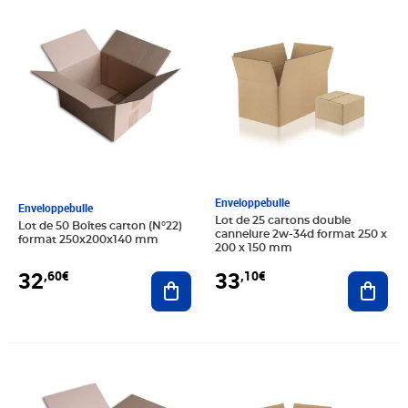
Prix 32,60€
Prix 33,10€
Enveloppebulle
Enveloppebulle
Lot de 25 cartons double
Lot de 50 Boîtes carton (N°22)
cannelure 2w-34d format 250 x
format 250x200x140 mm
200 x 150 mm
32
33
,60€
,10€
Ajouter au panier
Ajout
Prix 45,50€
Prix 39,90€