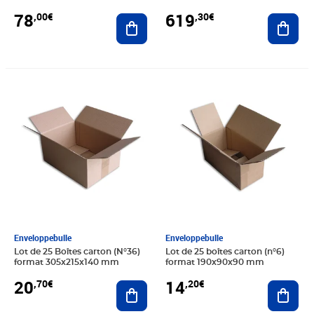
78
619
,00€
,30€
Ajouter au panier
Ajout
Prix 20,70€
Prix 14,20€
Enveloppebulle
Enveloppebulle
Lot de 25 Boîtes carton (N°36)
Lot de 25 boîtes carton (n°6)
format 305x215x140 mm
format 190x90x90 mm
20
14
,70€
,20€
Ajouter au panier
Ajout