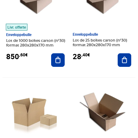
Livr. offerte
Enveloppebulle
Enveloppebulle
Lot de 25 boîtes carton (n°30)
Lot de 1000 boîtes carton (n°30)
format 280x280x170 mm
format 280x280x170 mm
28
850
,40€
,60€
Ajout
Ajouter au panier
Prix 47,80€
Prix 25,30€