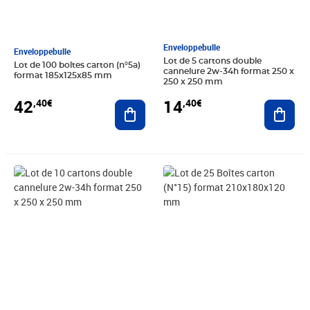
Enveloppebulle
Enveloppebulle
Lot de 5 cartons double
Lot de 100 boîtes carton (n°5a)
cannelure 2w-34h format 250 x
format 185x125x85 mm
250 x 250 mm
42
14
,40€
,40€
Ajouter au panier
Ajout
Prix 23,00€
Prix 14,20€