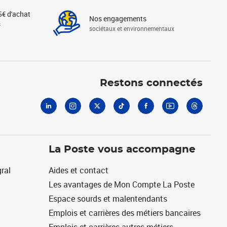
5€ d'achat
Nos engagements
s
sociétaux et environnementaux
Linkedin
Instagram
X
Tiktok
Facebook
Youtube
Threads
Restons connectés
La Poste vous accompagne
ral
Aides et contact
Les avantages de Mon Compte La Poste
Espace sourds et malentendants
Emplois et carrières des métiers bancaires