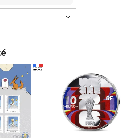
té
Prix 148,00€