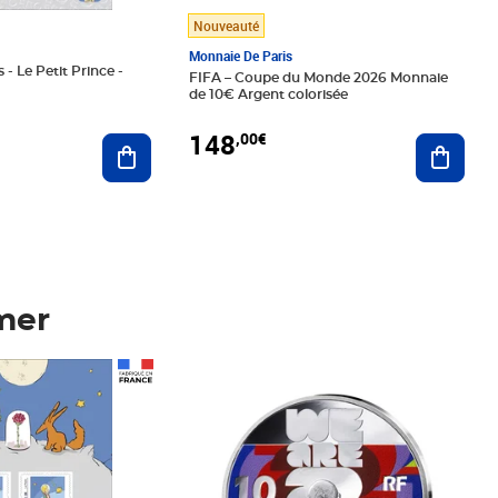
Nouveauté
Monnaie De Paris
 - Le Petit Prince -
FIFA – Coupe du Monde 2026 Monnaie
de 10€ Argent colorisée
148
,00€
Ajouter au panier
Ajoute
mer
Prix 148,00€