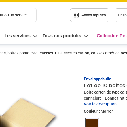
t ou un service ....
Chang
Accès rapides
Les services
Tous nos produits
Collection Pet
ons, boîtes postales et caisses
Caisses en carton, caisses américaines
Prix 7,20€
Enveloppebulle
Lot de 10 boîte
Boîte carton de type cai
cannelure.- Bonne finiti
pour vos expéditions en 
Voir la description
classements et déménage
Couleur :
Marron
le stockage.Le meilleur 
!*dimensions intérieure