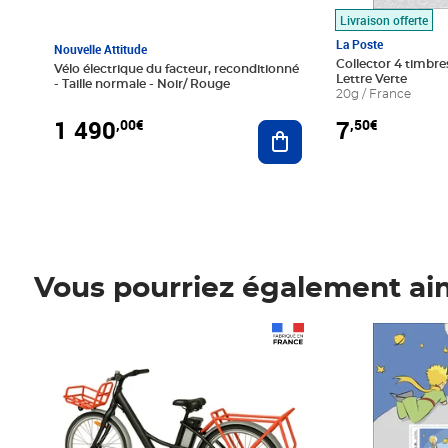
Livraison offerte
La Poste
Nouvelle Attitude
Collector 4 timbres
Vélo électrique du facteur, reconditionné
Lettre Verte
- Taille normale - Noir/ Rouge
20g / France
1 490
7
,00€
,50€
Ajouter au panier
Vous pourriez également ai
Prix 1 490,00€
Prix 7,50€