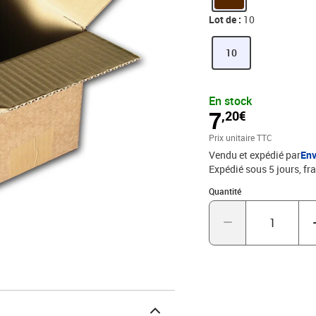
Lot de :
10
10
En stock
7
,20€
Prix unitaire TTC
Vendu et expédié par
Env
Expédié sous 5 jours, fra
Quantité : 1
Quantité