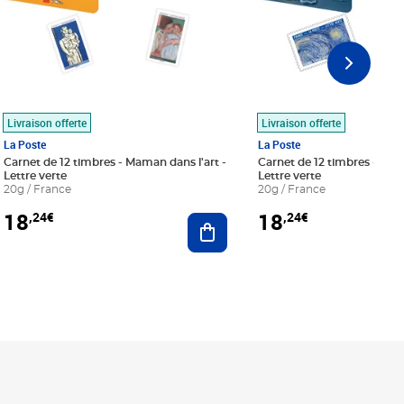
Livraison offerte
Livraison offerte
La Poste
La Poste
Carnet de 12 timbres - Maman dans l'art -
Carnet de 12 timbres - Le bl
Lettre verte
Lettre verte
20g / France
20g / France
18
18
,24€
,24€
r au panier
Ajouter au panier