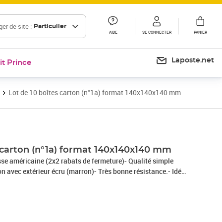
er de site :
Particulier
AIDE
SE CONNECTER
PANIER
Laposte.net
it Prince
Lot de 10 boîtes carton (n°1a) format 140x140x140 mm
s carton (n°1a) format 140x140x140 mm
sse américaine (2x2 rabats de fermeture)- Qualité simple
on avec extérieur écru (marron)- Très bonne résistance.- Idéal
colis postal.- Très pratique pour vos rangements,
ments !- 100% recyclable.- Livré à plat = gain de place pour
rapport qualité/prix en terme de protection et de résistance
s