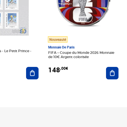
Nouveauté
Monnaie De Paris
 - Le Petit Prince -
FIFA – Coupe du Monde 2026 Monnaie
de 10€ Argent colorisée
148
,00€
Ajouter au panier
Ajoute