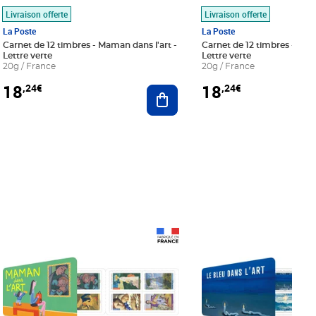
Livraison offerte
Livraison offerte
La Poste
La Poste
Carnet de 12 timbres - Maman dans l'art -
Carnet de 12 timbres - Le bl
Lettre verte
Lettre verte
20g / France
20g / France
18
18
,24€
,24€
r au panier
Ajouter au panier
Prix 18,24€
Prix 18,24€