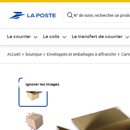
ontenu de la page
N° de suivi, rechercher un produi
Le courrier
Le colis
Le transfert de courrier
Accueil
boutique
Enveloppes et emballages à affranchir
Cart
Ignorer les images