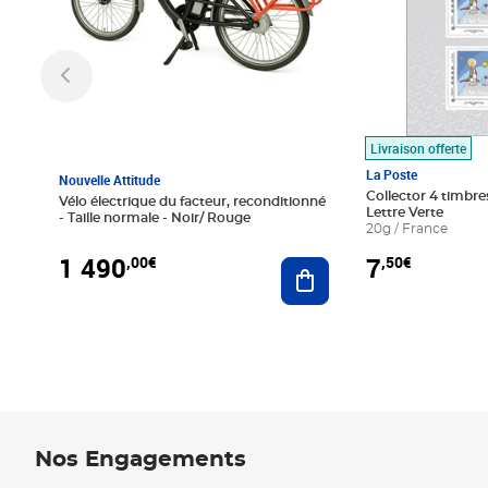
Livraison offerte
La Poste
Nouvelle Attitude
Collector 4 timbres
Vélo électrique du facteur, reconditionné
Lettre Verte
- Taille normale - Noir/ Rouge
20g / France
1 490
7
,00€
,50€
Ajouter au panier
Nos Engagements