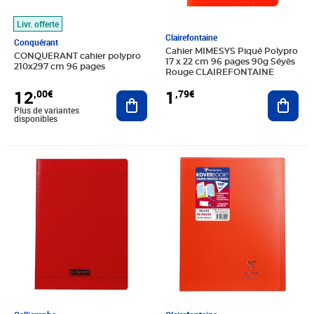
Livr. offerte
Clairefontaine
Conquérant
Cahier MIMESYS Piqué Polypro
CONQUERANT cahier polypro
17 x 22 cm 96 pages 90g Séyès
210x297 cm 96 pages
Rouge CLAIREFONTAINE
12
1
,00€
,79€
Ajouter au panier
Ajout
Plus de variantes
disponibles
Prix 1,79€
Prix 6,87€