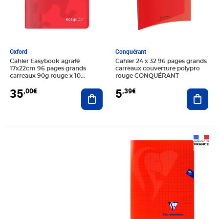
Oxford
Conquérant
Cahier Easybook agrafé
Cahier 24 x 32 96 pages grands
17x22cm 96 pages grands
carreaux couverture polypro
carreaux 90g rouge x 10
rouge CONQUÉRANT
OXFORD
35
5
,00€
,39€
Ajouter au panier
Ajout
Prix 12,00€
Prix 1,79€