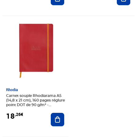
Prix 18,26€
Rhodia
Carnet souple Rhodiarama A5
(14,8 x 21 cm), 160 pages réglure
point DOT de 90 g/m² -
Couverture coquelicot
18
,26€
Ajouter au panier