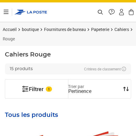
ontenu de la page
Accueil
boutique
Fournitures de bureau
Papeterie
Cahiers
Rouge
Cahiers
Rouge
Critères de classement
15 produits
Trier par
Filtrer
1
Pertinence
Tous les produits
Prix 2,96€
Prix 4,45€