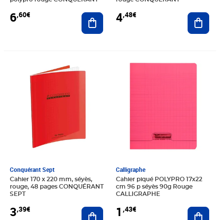
6
4
,60€
,48€
Ajouter au panier
Ajout
Prix 3,39€
Prix 1,43€
Conquérant Sept
Calligraphe
Cahier 170 x 220 mm, séyès,
Cahier piqué POLYPRO 17x22
rouge, 48 pages CONQUÉRANT
cm 96 p séyès 90g Rouge
SEPT
CALLIGRAPHE
3
1
,39€
,43€
Ajouter au panier
Ajout