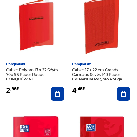
Conquérant
Conquérant
Cahier Polypro 17 x 22 Séyès
Cahier 17 x 22 cm Grands
70g 96 Pages Rouge
Carreaux Seyès 140 Pages
CONQUÉRANT
Couverture Polypro Rouge
CONQUÉRANT
2
4
,96€
,45€
Ajouter au panier
Ajout
Prix 8,91€
Prix 9,40€