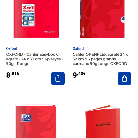
Oxford
Oxford
OXFORD - Cahier Easybook
Cahier OPENFLEX agrafé 24 x
agrafé - 24 x 32 cm 96p seyes -
32 cm 96 pages grands
90g - Rouge
carreaux 90g rouge OXFORD
8
9
,91€
,40€
Ajouter au panier
Ajout
Prix 35,00€
Prix 5,39€