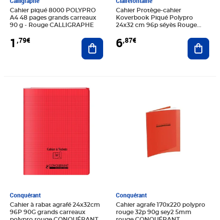
Calligraphe
Clairefontaine
Cahier piqué 8000 POLYPRO
Cahier Protège-cahier
A4 48 pages grands carreaux
Koverbook Piqué Polypro
90 g - Rouge CALLIGRAPHE
24x32 cm 96p séyès Rouge
Translucide CLAIREFONTAINE
1
6
,79€
,87€
Ajouter au panier
Ajout
Prix 6,60€
Prix 4,48€
Conquérant
Conquérant
Cahier à rabat agrafé 24x32cm
Cahier agrafe 170x220 polypro
96P 90G grands carreaux
rouge 32p 90g sey2 5mm
polypro rouge CONQUÉRANT
rouge CONQUÉRANT