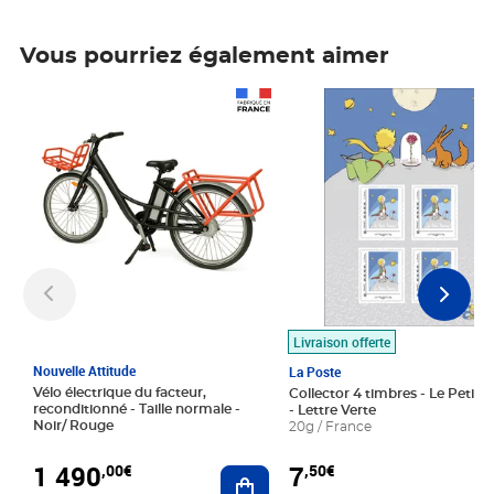
Vous pourriez également aimer
Prix 1 490,00€
Prix 7,50€
Livraison offerte
Nouvelle Attitude
La Poste
Vélo électrique du facteur,
Collector 4 timbres - Le Petit P
reconditionné - Taille normale -
- Lettre Verte
Noir/ Rouge
20g / France
1 490
7
,00€
,50€
Ajouter au panier