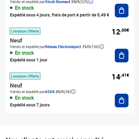
Vendu et expédié par
Stock-Bureau
4.59/5
(329)
Ajouter
En stock
Expédié sous 4 jours, frais de port à partir de 5,49 €
12
,00€
Livraison Offerte
Neuf
Vendu et expédié par
Réseau Electronique
3.75/5
(106)
Ajouter
En stock
Expédié sous 1 jour
14
,41€
Livraison Offerte
Neuf
Vendu et expédié par
ASD
4.05/5
(38)
Ajouter
En stock
Expédié sous 7 jours