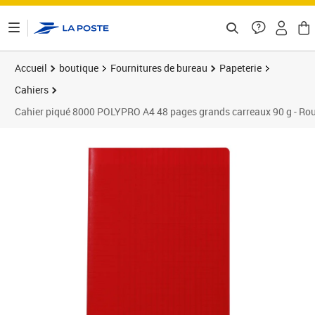
ontenu de la page
Accueil
boutique
Fournitures de bureau
Papeterie
Cahiers
Cahier piqué 8000 POLYPRO A4 48 pages grands carreaux 90 g - 
Prix 1,79€
Prix 2
Prix 1
Prix 1