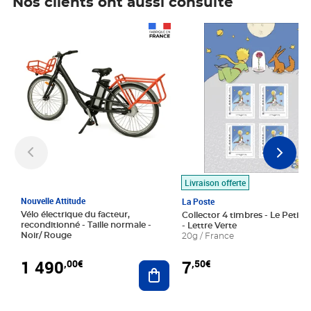
Nos clients ont aussi consulté
Prix 1 490,00€
Prix 7,50€
Livraison offerte
Nouvelle Attitude
La Poste
Vélo électrique du facteur,
Collector 4 timbres - Le Petit P
reconditionné - Taille normale -
- Lettre Verte
Noir/ Rouge
20g / France
1 490
7
,00€
,50€
Ajouter au panier