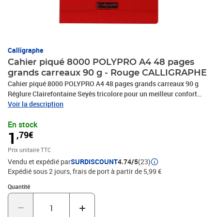
Calligraphe
Cahier piqué 8000 POLYPRO A4 48 pages
grands carreaux 90 g - Rouge CALLIGRAPHE
Cahier piqué 8000 POLYPRO A4 48 pages grands carreaux 90 g
Réglure Clairefontaine Seyès tricolore pour un meilleur confort
d'écriture ! Marge en rouge, lignes d'écriture en violet et interlignes
Voir la description
en bleu. Couverture souple et résistante en polypropylène, plus
En stock
besoin de protège-cahier ! Papier Vélin Surfin 90 g. Certifié PEFC,
1
,79€
pour la gestion durable des forêts. Fabriqué en France.
Prix unitaire TTC
Vendu et expédié par
SURDISCOUNT
4.74/5
(23)
Expédié sous 2 jours, frais de port à partir de 5,99 €
Quantité : 1
Quantité