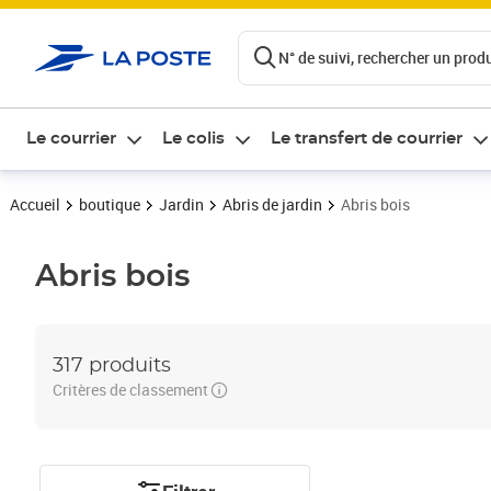
ontenu de la page
N° de suivi, rechercher un produi
Le courrier
Le colis
Le transfert de courrier
Accueil
boutique
Jardin
Abris de jardin
Abris bois
Abris bois
317 produits
Critères de classement