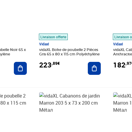
Livraison offerte
Livraison o
Vidaxl
Vidaxl
belle Noir 65 x
vidaXL Boîte de poubelle 2 Pièces
vidaXL Cab
hylène
Gris 65 x 80 x 115 cm Polyéthylène
Anthracite
Métал
223
182
,89€
,97
Ajouter au panier
Ajouter au panier
Prix 238,84€
Prix 244