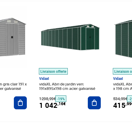
9€
Prix barré 1298,99€
Prix 1 042,16€
Prix barr
Prix 415
Livraison offerte
Livraison o
Vidaxl
Vidaxl
 gris clair 191 x
vidaXL Abri de jardin vert
vidaXL Abri
er galvanisé
191x895x198 cm acier galvanisé
x 198 cm A
Ajouter au panier
1298,99€
Ajouter au panier
534,99€
-19%
-
1 042
415
,16€
,99
9€
Prix barré 1189,99€
Prix 957,89€
Prix 549