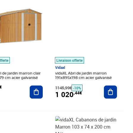
fferte
Livraison offerte
Vidaxl
i de jardin marron clair
vidaXL Abri de jardin marron
9 cm acier galvanisé
191x895x198 cm acier galvanisé
€
Ajouter au panier
1145,99€
Ajouter au
-10%
1 020
,44€
9€
Prix 175,19€