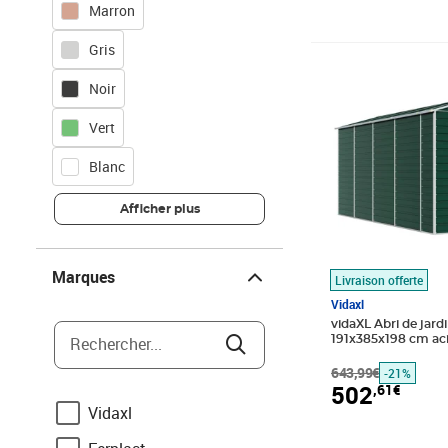
Marron
Gris
Prix barré 643,9
Prix 502,61€
Noir
Vert
Blanc
Afficher plus
Marques
Marques
Livraison offerte
Vidaxl
vidaXL Abri de jardi
Rechercher...
191x385x198 cm aci
643,99€
-21%
502
,61€
Vidaxl