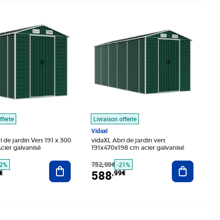
é 534,99€
,99€
Prix barré 752,99€
Prix 588,99€
fferte
Livraison offerte
Vidaxl
 de jardin Vert 191 x 300
vidaXL Abri de jardin vert
cier galvanisé
191x470x198 cm acier galvanisé
Ajouter au panier
752,99€
Ajouter au
22%
-21%
588
€
,99€
,19€
Prix barré 1145,99€
Prix 1 020,44€