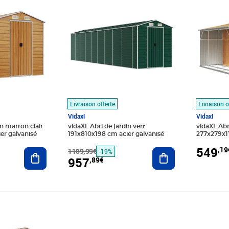
Livraison offerte
Livraison o
Vidaxl
Vidaxl
in marron clair
vidaXL Abri de jardin vert
vidaXL Abr
er galvanisé
191x810x198 cm acier galvanisé
277x279x17
549
,19
Ajouter au panier
1189,99€
Ajouter au panier
-19%
957
,89€
99€
Prix 217,89€
Prix 59,2