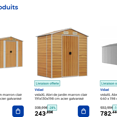
oduits
9€
Prix barré 338,99€
Prix 243,89€
Prix barr
Prix 782
Livraison offerte
Livraison o
Vidaxl
Vidaxl
in marron clair
vidaXL Abri de jardin marron clair
vidaXL Abri
cier galvanisé
191x130x198 cm acier galvanisé
640 x 198 
Ajouter au panier
338,99€
Ajouter au panier
932,99€
-28%
-
243
782
,89€
,44