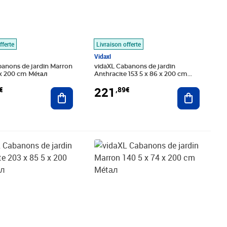
fferte
Livraison offerte
Vidaxl
banons de jardin Marron
vidaXL Cabanons de jardin
 x 200 cm Métал
Anthracite 153 5 x 86 x 200 cm
Métал
221
€
,89€
Ajouter au panier
Ajouter au
,89€
Prix 184,10€