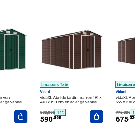
9€
Prix barré 690,99€
Prix 590,89€
Prix barr
Prix 675
Livraison offerte
Livraison o
Vidaxl
Vidaxl
n vert
vidaXL Abri de jardin marron 191 x
vidaXL Abr
er galvanisé
470 x 198 cm en acier galvanisé
555 x 198 
Ajouter au panier
690,99€
Ajouter au panier
775,99€
-14%
-
590
675
,89€
,02