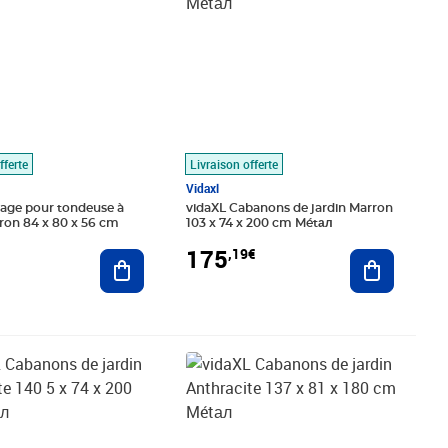
fferte
Livraison offerte
Vidaxl
rage pour tondeuse à
vidaXL Cabanons de jardin Marron
ron 84 x 80 x 56 cm
103 x 74 x 200 cm Métал
175
,19€
Ajouter au panier
Ajouter au
,97€
Prix 176,15€