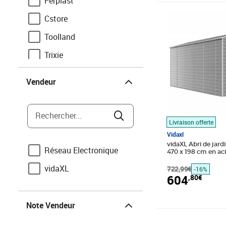
Ferplast
Prix barré 722,9
Prix 604,80€
Cstore
Toolland
Trixie
Vendeur
Esschert Design
Vendeur
Keter
Rechercher...
Livraison offerte
Vidaxl
vidaXL Abri de jardin
Réseau Electronique
470 x 198 cm en aci
vidaXL
722,99€
-16%
604
,80€
Note Vendeur
Note Vendeur
Prix barré 752,9
Prix 586,69€