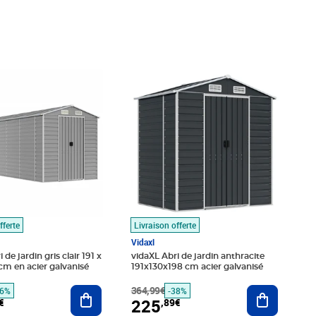
é 932,99€
,44€
Prix barré 364,99€
Prix 225,89€
fferte
Livraison offerte
Vidaxl
 de jardin gris clair 191 x
vidaXL Abri de jardin anthracite
cm en acier galvanisé
191x130x198 cm acier galvanisé
Ajouter au panier
364,99€
Ajouter au
16%
-38%
225
€
,89€