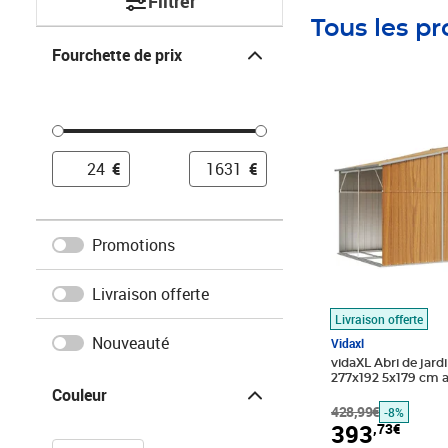
Filtrer
Tous les pr
Fourchette de prix
Fourchette de prix
Prix barré 428,9
Prix 393,73€
€
€
Promotions
Livraison offerte
Livraison offerte
Nouveauté
Vidaxl
vidaXL Abri de jard
Couleur
277x192 5x179 cm a
Couleur
428,99€
-8%
393
,73€