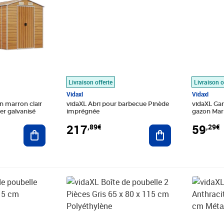
Livraison offerte
Livraison o
Vidaxl
Vidaxl
in marron clair
vidaXL Abri pour barbecue Pinède
vidaXL Ga
er galvanisé
imprégnée
gazon Mar
217
59
,89€
,29€
Ajouter au panier
Ajouter au panier
Prix 223,89€
Prix 182