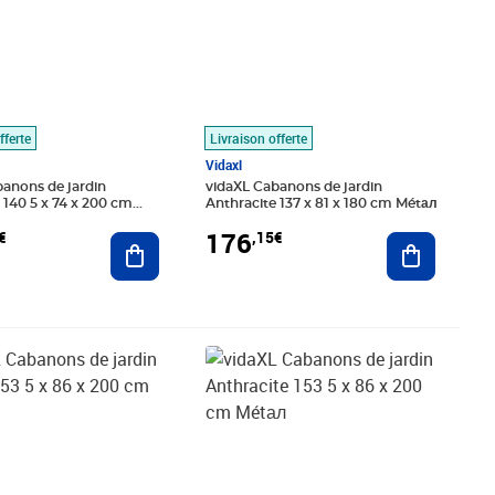
fferte
Livraison offerte
Vidaxl
anons de jardin
vidaXL Cabanons de jardin
 140 5 x 74 x 200 cm
Anthracite 137 x 81 x 180 cm Métал
176
€
,15€
Ajouter au panier
Ajouter au
,37€
Prix 221,89€