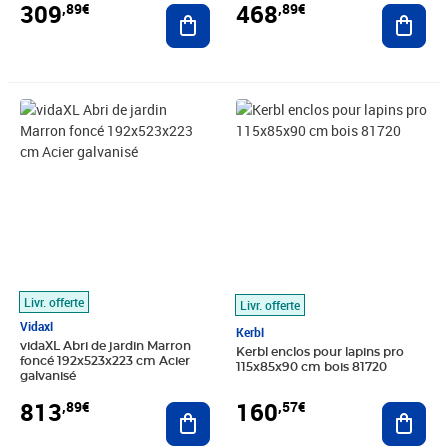
309
468
,89€
,89€
Ajouter au panier
Ajout
Prix 813,89€
Prix 160,57€
Livr. offerte
Livr. offerte
Vidaxl
Kerbl
vidaXL Abri de jardin Marron
Kerbl enclos pour lapins pro
foncé 192x523x223 cm Acier
115x85x90 cm bois 81720
galvanisé
813
160
,89€
,57€
Ajouter au panier
Ajout