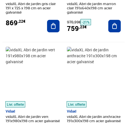
vidaXL Abri de jardin gris clair
vidaXL Abri de jardin marron
191 x 725 x 198 cm en acier
clair 191x640x198 cm acier
galvanisé
galvanisé
869
,22€
Ajouter au panier
970,99€
Ajout
-21%
759
,23€
Prix barré 1408,99€
Prix 1 134,89€
Prix barré 547,99€
Prix 417,44€
Livr. offerte
Livr. offerte
Vidaxl
Vidaxl
vidaXL Abri de jardin vert
vidaXL Abri de jardin anthracite
191x980x198 cm acier galvanisé
191x300x198 cm acier galvanisé