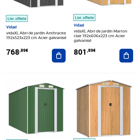
Livr. offerte
Livr. offerte
Vidaxl
Vidaxl
vidaXL Abri de jardin Marron
vidaXL Abri de jardin Anthracite
clair 192x606x223 cm Acier
192x523x223 cm Acier galvanisé
galvanisé
768
801
,89€
,89€
Ajouter au panier
Ajout
Prix 544,91€
Prix barré 312,99€
Prix 293,89€