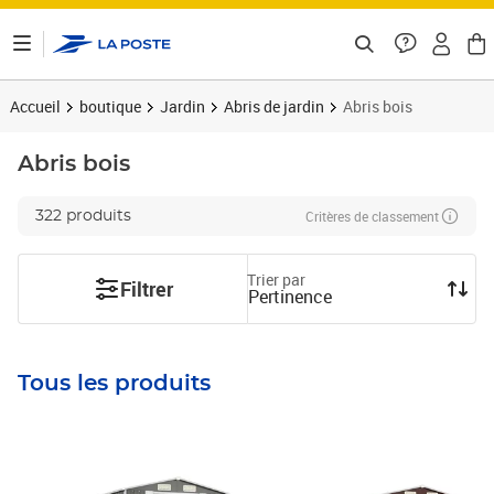
ontenu de la page
Accueil
boutique
Jardin
Abris de jardin
Abris bois
Abris bois
Critères de classement
322 produits
Trier par
Filtrer
Pertinence
Tous les produits
Prix 1 000,31€
Prix 1 568,92€