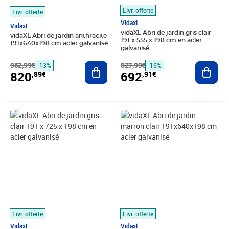
Livr. offerte
Livr. offerte
Vidaxl
Vidaxl
vidaXL Abri de jardin gris clair
vidaXL Abri de jardin anthracite
191 x 555 x 198 cm en acier
191x640x198 cm acier galvanisé
galvanisé
952,99€
Ajouter au panier
827,99€
Ajout
-13%
-16%
820
692
,89€
,91€
Prix 869,22€
Prix barré 970,99€
Prix 759,23€
Livr. offerte
Livr. offerte
Vidaxl
Vidaxl