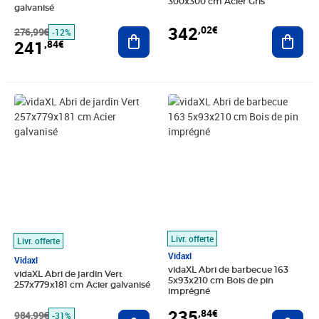
300x300 cm Acier Gris
galvanisé
342
,02€
276,99€
Ajouter au panier
Ajout
-12%
241
,84€
Prix barré 984,99€
Prix 677,81€
Prix 235,84€
Livr. offerte
Livr. offerte
Vidaxl
Vidaxl
vidaXL Abri de barbecue 163
vidaXL Abri de jardin Vert
5x93x210 cm Bois de pin
257x779x181 cm Acier galvanisé
imprégné
235
,84€
984,99€
Ajouter au panier
Ajout
-31%