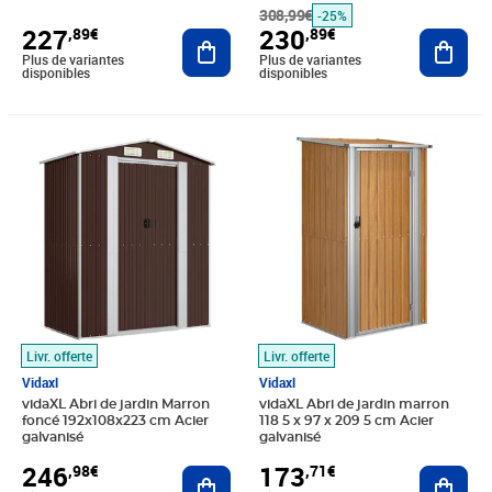
308,99€
-25%
227
230
,89€
,89€
Ajouter au panier
Ajout
Plus de variantes
Plus de variantes
disponibles
disponibles
Prix 246,98€
Prix 173,71€
Livr. offerte
Livr. offerte
Vidaxl
Vidaxl
vidaXL Abri de jardin Marron
vidaXL Abri de jardin marron
foncé 192x108x223 cm Acier
118 5 x 97 x 209 5 cm Acier
galvanisé
galvanisé
246
173
,98€
,71€
Ajouter au panier
Ajout