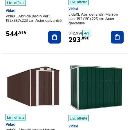
Livr. offerte
Livr. offerte
Vidaxl
Vidaxl
vidaXL Abri de jardin Marron
vidaXL Abri de jardin Vert
clair 192x191x223 cm Acier
192x357x223 cm Acier galvanisé
galvanisé
544
,91€
Ajouter au panier
312,99€
Ajout
-6%
293
,89€
Prix 1 028,89€
Prix 277,89€
Livr. offerte
Livr. offerte
Vidaxl
Vidaxl