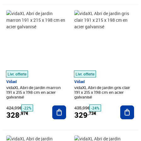
Prix barré 424,99€
Prix 328,97€
Prix barré 435,99€
Prix 329,73€
Livr. offerte
Livr. offerte
Vidaxl
Vidaxl
vidaXL Abri de jardin marron
vidaXL Abri de jardin gris clair
191 x 215 x 198 cm en acier
191 x 215 x 198 cm en acier
galvanisé
galvanisé
424,99€
Ajouter au panier
435,99€
Ajout
-22%
-24%
328
329
,97€
,73€
Prix barré 1270,99€
Prix 1 020,65€
Prix barré 1037,99€
Prix 910,28€