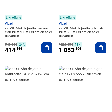
Livr. offerte
Livr. offerte
Vidaxl
Vidaxl
vidaXL Abri de jardin marron
vidaXL Abri de jardin gris clair
clair 191 x 300 x 198 cm en acier
191 x 895 x 198 cm en acier
galvanisé
galvanisé
546,99€
Ajouter au panier
1221,99€
Ajout
-24%
-13%
414
1 053
,56€
,89€
Prix barré 952,99€
Prix 820,89€
Prix barré 827,99€
Prix 692,91€