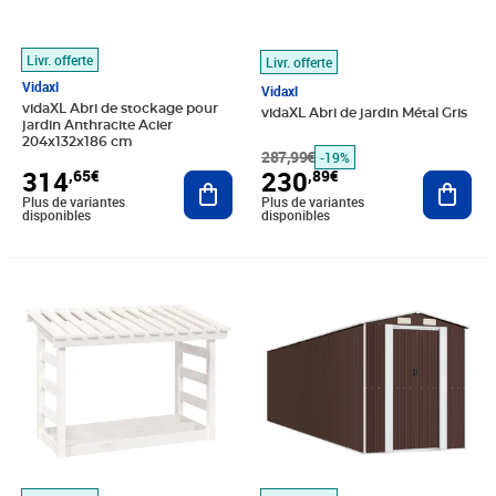
Livr. offerte
Livr. offerte
Vidaxl
Vidaxl
vidaXL Abri de stockage pour
vidaXL Abri de jardin Métal Gris
jardin Anthracite Acier
204x132x186 cm
287,99€
-19%
314
230
,65€
,89€
Ajouter au panier
Ajout
Plus de variantes
Plus de variantes
disponibles
disponibles
Prix 82,89€
Prix 1 135,89€