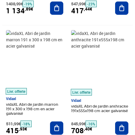
1408,99€
Ajouter au panier
547,99€
Ajout
-19%
-23%
1 134
417
,89€
,44€
Prix barré 511,99€
Prix 415,93€
Prix barré 845,99€
Prix 708,40€
Livr. offerte
Livr. offerte
Vidaxl
Vidaxl
vidaXL Abri de jardin marron
vidaXL Abri de jardin anthracite
191 x 300 x 198 cm en acier
191x555x198 cm acier galvanisé
galvanisé
511,99€
Ajouter au panier
845,99€
Ajout
-18%
-16%
415
708
,93€
,40€