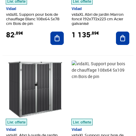
Livr. offerte
Livr. offerte
Vidaxl
Vidaxl
vidaXL Support pour bois de
vidaXL Abri de jardin Marron
chauffage Blanc 108x64 5x78
foncé 192x772x223 cm Acier
cm Bois de pin
galvanisé
82
1 135
,89€
,89€
Ajouter au panier
Ajout
Prix barré 182,99€
Prix 156,89€
Prix 98,89€
Livr. offerte
Livr. offerte
Vidaxl
Vidaxl
vidaXL Abri à outils de jardin
vidaXL Support pour bois de