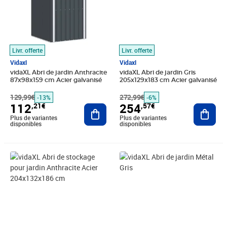
Livr. offerte
Livr. offerte
Vidaxl
Vidaxl
vidaXL Abri de jardin Anthracite
vidaXL Abri de jardin Gris
87x98x159 cm Acier galvanisé
205x129x183 cm Acier galvanisé
129,99€
272,99€
-13%
-6%
112
254
,21€
,57€
Ajouter au panier
Ajout
Plus de variantes
Plus de variantes
disponibles
disponibles
Prix 314,65€
Prix barré 287,99€
Prix 230,89€