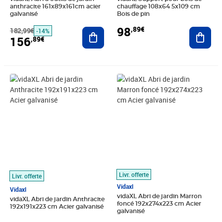
anthracite 161x89x161cm acier
chauffage 108x64 5x109 cm
galvanisé
Bois de pin
98
,89€
182,99€
Ajouter au panier
Ajout
-14%
156
,89€
Prix 309,89€
Prix 468,89€
Livr. offerte
Livr. offerte
Vidaxl
Vidaxl
vidaXL Abri de jardin Marron
vidaXL Abri de jardin Anthracite
foncé 192x274x223 cm Acier
192x191x223 cm Acier galvanisé
galvanisé