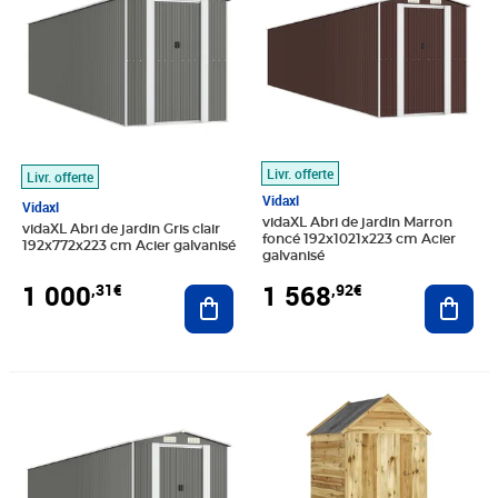
Livr. offerte
Livr. offerte
Vidaxl
Vidaxl
vidaXL Abri de jardin Marron
vidaXL Abri de jardin Gris clair
foncé 192x1021x223 cm Acier
192x772x223 cm Acier galvanisé
galvanisé
1 000
1 568
,31€
,92€
Ajouter au panier
Ajout
Prix 1 209,91€
Prix 376,29€