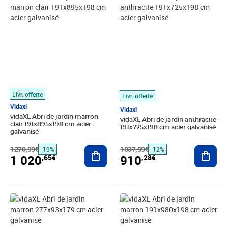
Livr. offerte
Livr. offerte
Vidaxl
Vidaxl
vidaXL Abri de jardin marron
vidaXL Abri de jardin anthracite
clair 191x895x198 cm acier
191x725x198 cm acier galvanisé
galvanisé
1270,99€
Ajouter au panier
1037,99€
Ajout
-19%
-12%
1 020
910
,65€
,28€
Prix barré 285,99€
Prix 256,36€
Prix barré 1241,99€
Prix 1 106,82€