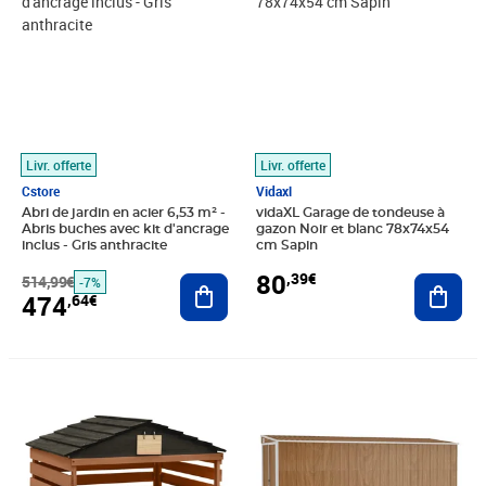
Livr. offerte
Livr. offerte
Cstore
Vidaxl
Abri de jardin en acier 6,53 m² -
vidaXL Garage de tondeuse à
Abris buches avec kit d'ancrage
gazon Noir et blanc 78x74x54
inclus - Gris anthracite
cm Sapin
80
,39€
514,99€
Ajouter au panier
Ajout
-7%
474
,64€
Prix 75,89€
Prix barré 350,99€
Prix 328,60€