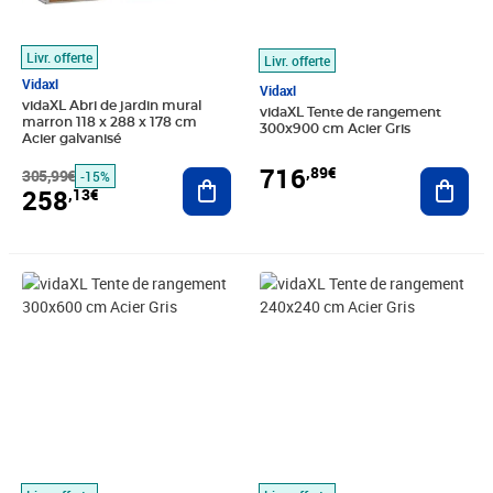
Livr. offerte
Livr. offerte
Vidaxl
Vidaxl
vidaXL Abri de jardin mural
vidaXL Tente de rangement
marron 118 x 288 x 178 cm
300x900 cm Acier Gris
Acier galvanisé
716
,89€
305,99€
Ajouter au panier
Ajout
-15%
258
,13€
Prix barré 468,99€
Prix 279,89€
Prix 314,89€