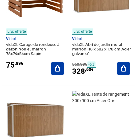
Livr. offerte
Livr. offerte
Vidaxl
Vidaxl
vidaXL Garage de tondeuse à
vidaXL Abri de jardin mural
gazon Noir et marron
marron 118 x 382 x 178 cm Acier
78x74x54cm Sapin
galvanisé
75
,89€
Ajouter au panier
350,99€
Ajout
-6%
328
,60€
Prix barré 305,99€
Prix 258,13€
Prix 716,89€