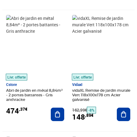
Prix 474,37€
Prix barré 162,99€
Prix 148,89€
Livr. offerte
Livr. offerte
Cstore
Vidaxl
Abri de jardin en métal 8,84m²
vidaXL Remise de jardin murale
- 2 portes battantes - Gris
Vert 118x100x178 cm Acier
anthracite
galvanisé
474
,37€
Ajouter au panier
162,99€
Ajout
-8%
148
,89€