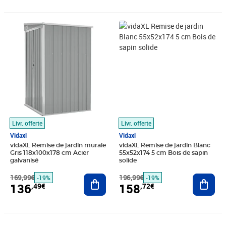
Prix barré 169,99€
Prix 136,49€
Prix barré 196,99€
Prix 158,72€
Livr. offerte
Livr. offerte
Vidaxl
Vidaxl
vidaXL Remise de jardin murale
vidaXL Remise de jardin Blanc
Gris 118x100x178 cm Acier
55x52x174 5 cm Bois de sapin
galvanisé
solide
169,99€
Ajouter au panier
196,99€
Ajout
-19%
-19%
136
158
,49€
,72€