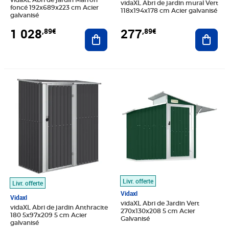
vidaXL Abri de jardin Marron
vidaXL Abri de jardin mural Vert
foncé 192x689x223 cm Acier
118x194x178 cm Acier galvanisé
galvanisé
1 028
277
,89€
,89€
Ajouter au panier
Ajout
Prix 227,89€
Prix barré 308,99€
Prix 230,89€
Livr. offerte
Livr. offerte
Vidaxl
Vidaxl
vidaXL Abri de Jardin Vert
vidaXL Abri de jardin Anthracite
270x130x208 5 cm Acier
180 5x97x209 5 cm Acier
Galvanisé
galvanisé