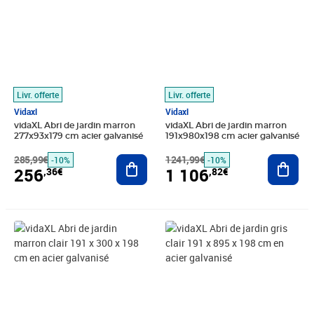
Livr. offerte
Livr. offerte
Vidaxl
Vidaxl
vidaXL Abri de jardin marron
vidaXL Abri de jardin marron
277x93x179 cm acier galvanisé
191x980x198 cm acier galvanisé
285,99€
Ajouter au panier
1241,99€
Ajout
-10%
-10%
256
1 106
,36€
,82€
Prix barré 546,99€
Prix 414,56€
Prix barré 1221,99€
Prix 1 053,89€