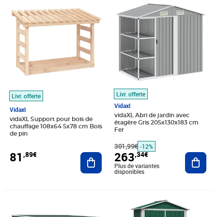
Prix 81,89€
Prix barré 301,99€
Prix 263,34€
Livr. offerte
Livr. offerte
Vidaxl
Vidaxl
vidaXL Abri de jardin avec
vidaXL Support pour bois de
étagère Gris 205x130x183 cm
chauffage 108x64 5x78 cm Bois
Fer
de pin
301,99€
-12%
81
263
,89€
,34€
Ajouter au panier
Ajout
Plus de variantes
disponibles
Prix 309,89€
Prix 167,76€