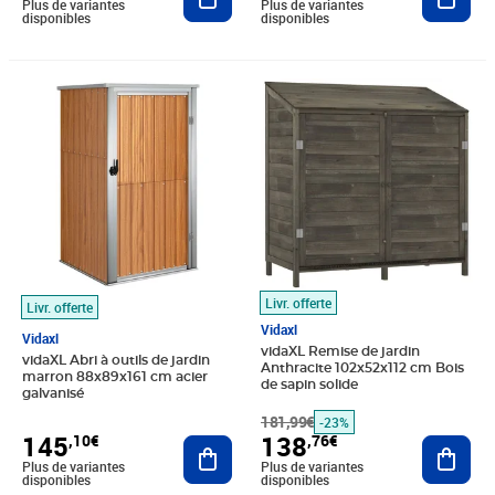
Plus de variantes
Plus de variantes
disponibles
disponibles
Prix 145,10€
Prix barré 181,99€
Prix 138,76€
Livr. offerte
Livr. offerte
Vidaxl
Vidaxl
vidaXL Remise de jardin
vidaXL Abri à outils de jardin
Anthracite 102x52x112 cm Bois
marron 88x89x161 cm acier
de sapin solide
galvanisé
181,99€
-23%
145
138
,10€
,76€
Ajouter au panier
Ajout
Plus de variantes
Plus de variantes
disponibles
disponibles