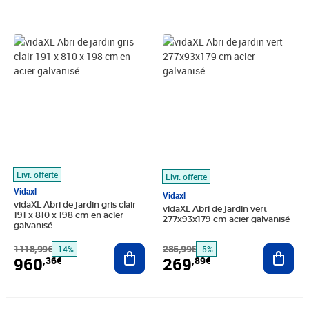
Prix barré 1118,99€
Prix 960,36€
Prix barré 285,99€
Prix 269,89€
Livr. offerte
Livr. offerte
Vidaxl
Vidaxl
vidaXL Abri de jardin gris clair
vidaXL Abri de jardin vert
191 x 810 x 198 cm en acier
277x93x179 cm acier galvanisé
galvanisé
1118,99€
Ajouter au panier
285,99€
Ajout
-14%
-5%
960
269
,36€
,89€