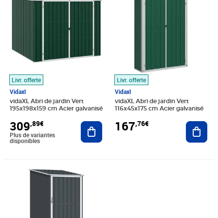
Livr. offerte
Livr. offerte
Vidaxl
Vidaxl
vidaXL Abri de jardin Vert
vidaXL Abri de jardin Vert
195x198x159 cm Acier galvanisé
116x45x175 cm Acier galvanisé
309
167
,89€
,76€
Ajouter au panier
Ajout
Plus de variantes
disponibles
Prix barré 129,99€
Prix 112,21€
Prix barré 272,99€
Prix 254,57€