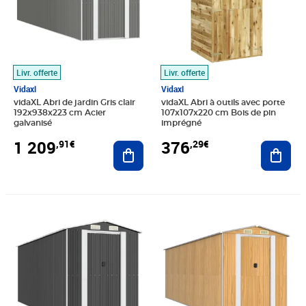
Livr. offerte
Livr. offerte
Vidaxl
Vidaxl
vidaXL Abri de jardin Gris clair
vidaXL Abri à outils avec porte
192x938x223 cm Acier
107x107x220 cm Bois de pin
galvanisé
imprégné
1 209
376
,91€
,29€
Ajouter au panier
Ajout
Prix 768,89€
Prix 801,89€