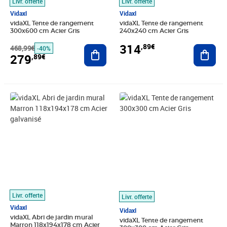
Livr. offerte
Livr. offerte
Vidaxl
Vidaxl
vidaXL Tente de rangement
vidaXL Tente de rangement
300x600 cm Acier Gris
240x240 cm Acier Gris
314
,89€
468,99€
Ajouter au panier
Ajout
-40%
279
,89€
Prix barré 276,99€
Prix 241,84€
Prix 342,02€
Livr. offerte
Livr. offerte
Vidaxl
Vidaxl
vidaXL Abri de jardin mural
vidaXL Tente de rangement
Marron 118x194x178 cm Acier