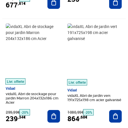
677
,81€
Prix barré 299,99€
Prix 239,34€
Prix barré 1080,99€
Prix 864,68€
Livr. offerte
Livr. offerte
Vidaxl
Vidaxl
vidaXL Abri de stockage pour
vidaXL Abri de jardin vert
jardin Marron 204x132x186 cm
191x725x198 cm acier galvanisé
Acier
299,99€
Ajouter au panier
1080,99€
Ajout
-20%
-20%
239
864
,34€
,68€