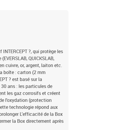
tif INTERCEPT ?, qui protège les
 oe (EVERSLAB, QUICKSLAB,
cuivre, or, argent, laiton etc.
la boîte : carton (2 mm
PT ? est basé sur la
0 ans : les particules de
nt les gaz corrosifs et créent
e l'oxydation (protection
cette technologie répond aux
olonger L'efficacité de la Box
efermer la Box directement après