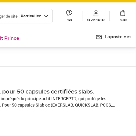
er de site :
Particulier
AIDE
SE CONNECTER
PANIER
Laposte.net
it Prince
 pour 50 capsules certifiées slabs.
st imprégné du principe actif INTERCEPT ?, qui protège les
n. Pour 50 capsules Slab oe (EVERSLAB, QUICKSLAB, PCGS,
aies et médailles en cuivre, or, argent, laiton etc. Format
7 mm. Matériel de la boîte : carton (2 mm d'épaisseur) Le mode
TERCEPT ? est basé sur la technologie INTERCEPT ? patentée
les particules de cuivre contenue dans le matériau fixent