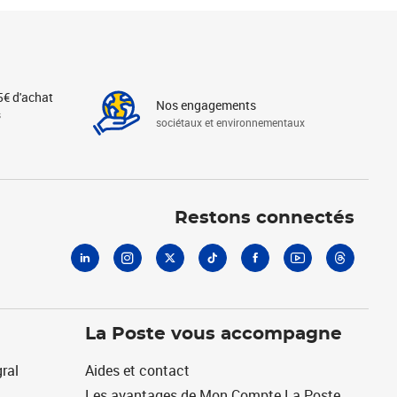
5€ d'achat
Nos engagements
s
sociétaux et environnementaux
Linkedin
Instagram
X
Tiktok
Facebook
Youtube
Threads
Restons connectés
La Poste vous accompagne
ral
Aides et contact
Les avantages de Mon Compte La Poste