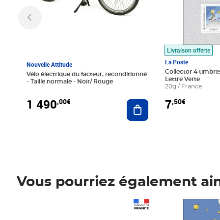
Livraison offerte
La Poste
Nouvelle Attitude
Collector 4 timbres
Vélo électrique du facteur, reconditionné
Lettre Verte
- Taille normale - Noir/ Rouge
20g / France
1 490
7
,00€
,50€
Ajouter au panier
Vous pourriez également ai
Prix 1 490,00€
Prix 7,50€