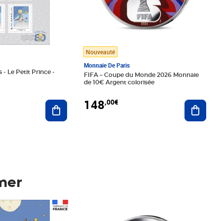
Nouveauté
Monnaie De Paris
 - Le Petit Prince -
FIFA – Coupe du Monde 2026 Monnaie
de 10€ Argent colorisée
148
,00€
Ajouter au panier
Ajoute
mer
Prix 148,00€