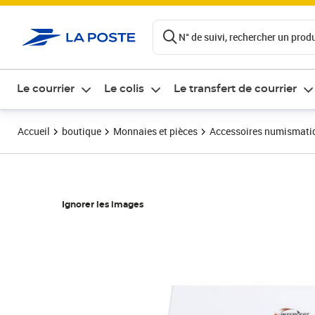
ontenu de la page
N° de suivi, rechercher un produi
Le courrier
Le colis
Le transfert de courrier
Accueil
boutique
Monnaies et pièces
Accessoires numismati
Ignorer les images