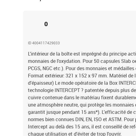
0
ID 4004117429033
L'intérieur de la boîte est imprégné du principe ac
monnaies de l'oxydation. Pour 50 capsules Slab
PCGS, NGC etc.). Pour des monnaies et médailles en 
Format extérieur: 321 x 152 x 97 mm. Matériel de 
d'épaisseur) Le mode opératoire de la Box INTERCE
technologie INTERCEPT ? patentée depuis plus de 3
cuivre contenue dans le matériau fixent durableme
une atmosphère neutre, qui protège les monnaies d
garantit jusque pendant 15 ans*). L'efficacité de 
normes bien connues DIN, EN, ISO et ASTM. Pour pr
Intercept au delà des 15 ans, il est conseillé de r
chaque utilisation et d'éviter de trop l'ouvrir.