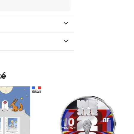
té
Prix 148,00€