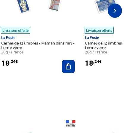
Livraison offerte
Livraison offerte
La Poste
La Poste
Carnet de 12 timbres - Maman dans l'art -
Carnet de 12 timbres - Le bl
Lettre verte
Lettre verte
20g / France
20g / France
18
18
,24€
,24€
r au panier
Ajouter au panier
Prix 18,24€
Prix 18,24€