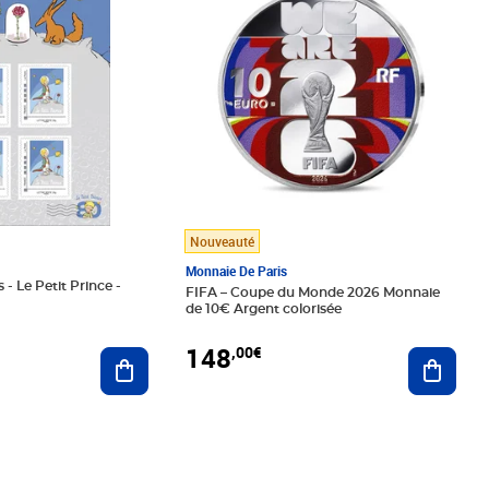
Nouveauté
Monnaie De Paris
 - Le Petit Prince -
FIFA – Coupe du Monde 2026 Monnaie
de 10€ Argent colorisée
148
,00€
Ajouter au panier
Ajoute