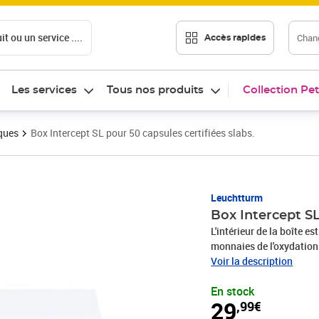
t ou un service ....
Chang
Accès rapides
Les services
Tous nos produits
Collection Pet
ques
Box Intercept SL pour 50 capsules certifiées slabs.
Prix 29,99€
Leuchtturm
Box Intercept SL
L'intérieur de la boîte e
monnaies de l'oxydatio
NGC etc.). Pour des monn
Voir la description
extérieur: 321 x 152 x 9
En stock
opératoire de la Box IN
29
,99€
depuis plus de 30 ans : 