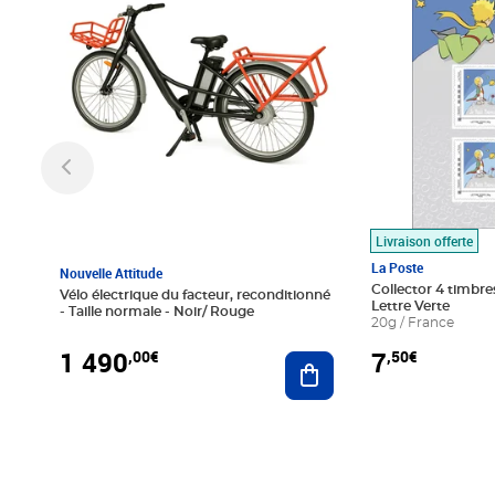
Livraison offerte
La Poste
Nouvelle Attitude
Collector 4 timbres
Vélo électrique du facteur, reconditionné
Lettre Verte
- Taille normale - Noir/ Rouge
20g / France
1 490
7
,00€
,50€
Ajouter au panier