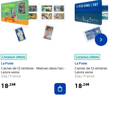
Livraison offerte
Livraison offerte
La Poste
La Poste
Carnet de 12 timbres - Maman dans l'art -
Carnet de 12 timbres - Le bl
Lettre verte
Lettre verte
20g / France
20g / France
18
18
,24€
,24€
r au panier
Ajouter au panier