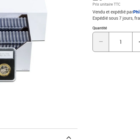
durablement les gaz corr
Prix unitaire TTC
monnaies de l'oxydation 
Vendu et expédié par
Phi
cette technologie répon
Expédié sous 7 jours, fra
prolonger L'efficacité de
refermer la Box directeme
Quantité : 1
Quantité