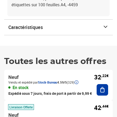
étiquettes sur 100 feuilles A4, -4459
Caractéristiques
Toutes les autres offres
32
,22€
Neuf
Vendu et expédié par
Stock-Bureau
4.59/5
(329)
Ajouter
En stock
Expédié sous 7 jours, frais de port à partir de 9,99 €
42
,44€
Livraison Offerte
Neuf