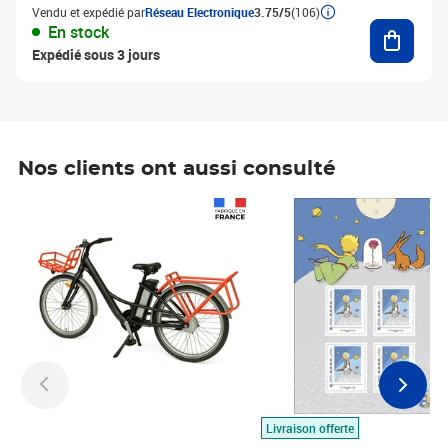
Vendu et expédié par
Réseau Electronique
3.75/5
(106)
Ajouter
En stock
Expédié sous 3 jours
Nos clients ont aussi consulté
Prix 1 490,00€
Prix 7,50€
Livraison offerte