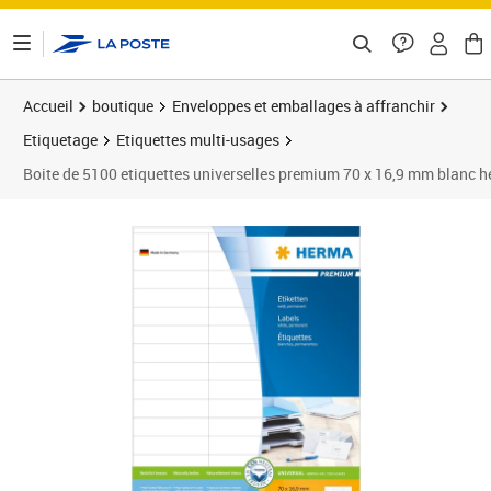
ontenu de la page
Accueil
boutique
Enveloppes et emballages à affranchir
Etiquetage
Etiquettes multi-usages
Boite de 5100 etiquettes universelles premium 70 x 16,9 mm blanc 
Prix 37,27€
Prix 3
Prix 4