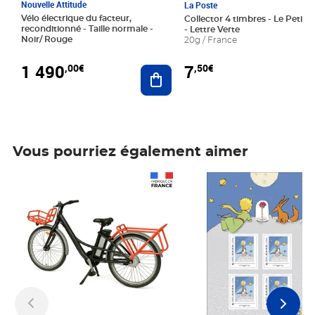
Nouvelle Attitude
La Poste
Vélo électrique du facteur,
Collector 4 timbres - Le Petit P
reconditionné - Taille normale -
- Lettre Verte
Noir/ Rouge
20g / France
1 490
7
,00€
,50€
Ajouter au panier
Vous pourriez également aimer
Prix 1 490,00€
Prix 7,50€