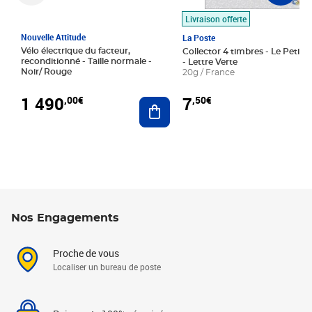
Livraison offerte
Nouvelle Attitude
La Poste
Vélo électrique du facteur,
Collector 4 timbres - Le Petit P
reconditionné - Taille normale -
- Lettre Verte
Noir/ Rouge
20g / France
1 490
7
,00€
,50€
Ajouter au panier
Nos Engagements
Proche de vous
Localiser un bureau de poste