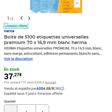
1
/3
Livraison offerte
Herma
Boite de 5100 etiquettes universelles
premium 70 x 16,9 mm blanc herma
HERMA Etiquettes universelles PREMIUM, 70 x 16,9 mm, blanc,
sans marge, autocollant, adhésion permanente, blanchi sans,
chlore, certifié PEFC, pour imprimante à jet d'encre, à laser, couleur
Voir la description
à laser et, photocopieuse, contenu: 5100 étiquettes sur 100
En stock
feuilles A4, -4459
37
,27€
Prix unitaire TTC
dont 0,05€ d'
éco-part
Vendu et expédié par
ASD
4.05/5
(38)
Expédié sous 5 jours
livraison offerte
Quantité : 1
Quantité