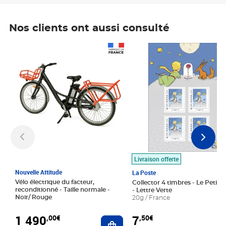
Nos clients ont aussi consulté
Prix 1 490,00€
Prix 7,50€
Livraison offerte
Nouvelle Attitude
La Poste
Vélo électrique du facteur,
Collector 4 timbres - Le Petit P
reconditionné - Taille normale -
- Lettre Verte
Noir/ Rouge
20g / France
1 490
7
,00€
,50€
Ajouter au panier