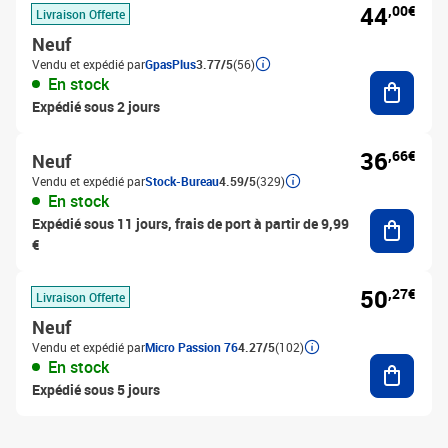
44
,00€
Livraison Offerte
Neuf
Vendu et expédié par
GpasPlus
3.77/5
(56)
Ajouter
En stock
Expédié sous 2 jours
36
,66€
Neuf
Vendu et expédié par
Stock-Bureau
4.59/5
(329)
En stock
Ajouter
Expédié sous 11 jours, frais de port à partir de 9,99
€
50
,27€
Livraison Offerte
Neuf
Vendu et expédié par
Micro Passion 76
4.27/5
(102)
Ajouter
En stock
Expédié sous 5 jours