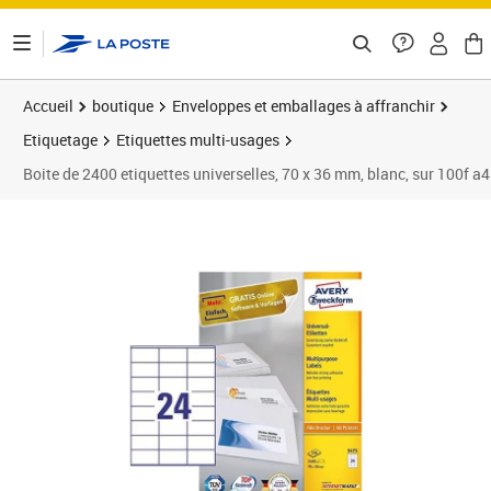
ontenu de la page
Accueil
boutique
Enveloppes et emballages à affranchir
Etiquetage
Etiquettes multi-usages
Boite de 2400 etiquettes universelles, 70 x 36 mm, blanc, sur 100f 
Prix 41,93€
Prix 4
Prix 4
Prix 3
Prix 5