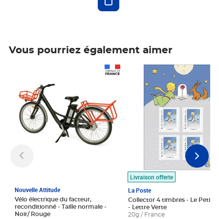
Vous pourriez également aimer
Prix 1 490,00€
Prix 7,50€
Livraison offerte
Nouvelle Attitude
La Poste
Vélo électrique du facteur,
Collector 4 timbres - Le Petit P
reconditionné - Taille normale -
- Lettre Verte
Noir/ Rouge
20g / France