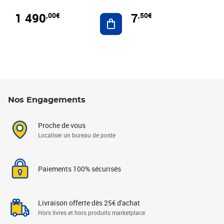
1 490
7
,00€
,50€
Ajouter au panier
Nos Engagements
Proche de vous
Localiser un bureau de poste
Paiements 100% sécurisés
Livraison offerte dès 25€ d'achat
Hors livres et hors produits marketplace