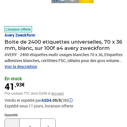
Livraison offerte
Avery Zweckform
Boite de 2400 etiquettes universelles, 70 x 36
mm, blanc, sur 100f a4 avery zweckform
AVERY : 2400 étiquettes multi-usages blanches 70 x 36, Etiquettes
adhésives blanches, certifiées FSC, idéales pour des gros volumes
d'impression, Garanties sans bourrage, Type d'impression : laser ,
Voir la description
jet d'encre, copieur, Produit certifié FSC, Personnalisez votre
En stock
étiquettes avec le logiciel GRATUIT Avery Design&Print
41
,93€
Prix unitaire TTC
dont 0,05€ d'
éco-part
Vendu et expédié par
ASD
4.05/5
(38)
Expédié sous 11 jours
livraison offerte
Quantité : 1
Quantité