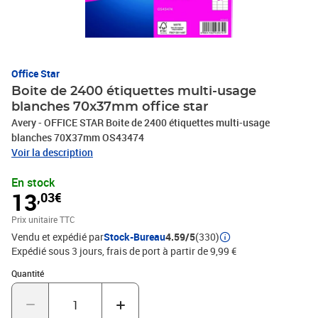
Office Star
Boite de 2400 étiquettes multi-usage
blanches 70x37mm office star
Avery - OFFICE STAR Boite de 2400 étiquettes multi-usage
blanches 70X37mm OS43474
Voir la description
En stock
13
,03€
Prix unitaire TTC
Vendu et expédié par
Stock-Bureau
4.59/5
(330)
Expédié sous 3 jours, frais de port à partir de 9,99 €
Quantité : 1
Quantité