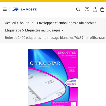
ontenu de la page
Accueil
boutique
Enveloppes et emballages à affranchir
Etiquetage
Etiquettes multi-usages
Boite de 2400 étiquettes multi-usage blanches 70x37mm office star
Prix 13,03€
Prix 2