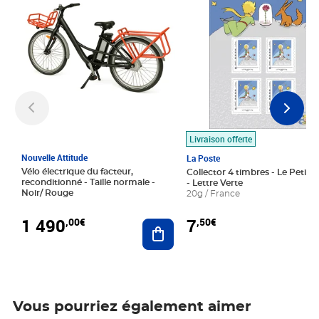
Livraison offerte
Nouvelle Attitude
La Poste
Vélo électrique du facteur,
Collector 4 timbres - Le Petit P
reconditionné - Taille normale -
- Lettre Verte
Noir/ Rouge
20g / France
1 490
7
,00€
,50€
Ajouter au panier
Vous pourriez également aimer