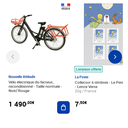
Prix 1 490,00€
Prix 7,50€
Livraison offerte
Nouvelle Attitude
La Poste
Vélo électrique du facteur,
Collector 4 timbres - Le Petit P
reconditionné - Taille normale -
- Lettre Verte
Noir/ Rouge
20g / France
1 490
7
,00€
,50€
Ajouter au panier