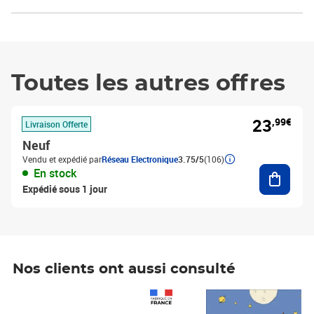
Toutes les autres offres
23
,99€
Livraison Offerte
Neuf
Vendu et expédié par
Réseau Electronique
3.75/5
(106)
Ajouter
En stock
Expédié sous 1 jour
Nos clients ont aussi consulté
Prix 1 490,00€
Prix 7,50€