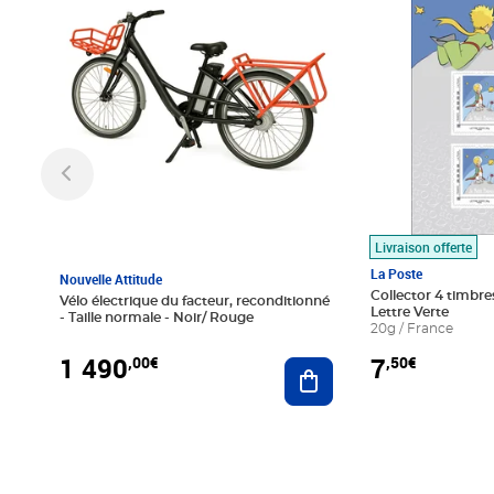
Livraison offerte
La Poste
Nouvelle Attitude
Collector 4 timbres
Vélo électrique du facteur, reconditionné
Lettre Verte
- Taille normale - Noir/ Rouge
20g / France
1 490
7
,00€
,50€
Ajouter au panier