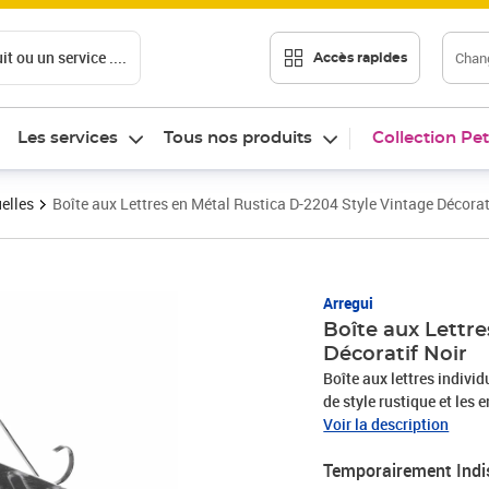
t ou un service ....
Chang
Accès rapides
Les services
Tous nos produits
Collection Pet
uelles
Boîte aux Lettres en Métal Rustica D-2204 Style Vintage Décorat
Arregui
Boîte aux Lettre
Décoratif Noir
Boîte aux lettres indivi
de style rustique et les 
qui repousse l'eau de plu
Voir la description
s'ouvre latéralement, de
Temporairement Indi
A5): capacité pour feuill