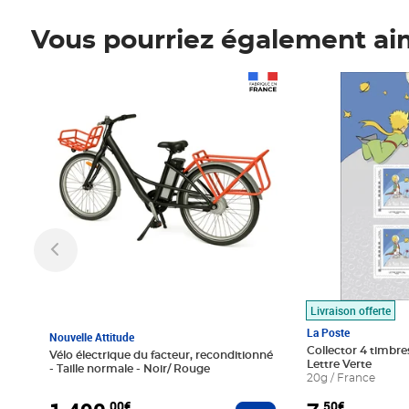
Vous pourriez également ai
Prix 1 490,00€
Prix 7,50€
Livraison offerte
La Poste
Nouvelle Attitude
Collector 4 timbres
Vélo électrique du facteur, reconditionné
Lettre Verte
- Taille normale - Noir/ Rouge
20g / France
,00€
,50€
Ajouter au panier