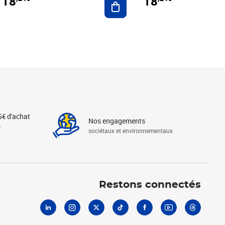
18
18
5€ d'achat
Nos engagements
s
sociétaux et environnementaux
Linkedin
Instagram
X
Tiktok
Facebook
Youtube
Threads
Restons connectés