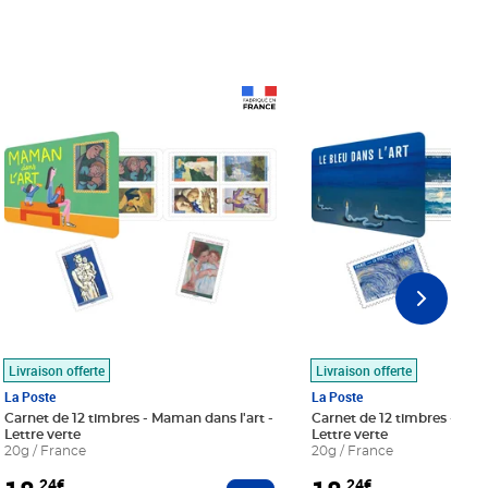
Prix 18,24€
Prix 18,24€
Livraison offerte
Livraison offerte
La Poste
La Poste
Carnet de 12 timbres - Maman dans l'art -
Carnet de 12 timbres - Le bl
Lettre verte
Lettre verte
20g / France
20g / France
,24€
,24€
r au panier
Ajouter au panier