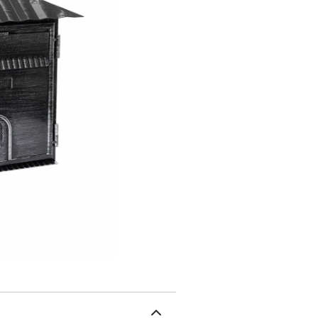
fer forgé: résistante au
largeur x profondeur):Mo
courrier: 22 x 2 cm.Modè
courrier: 18 x 2,5 cm.Mo
courrier: 16 x 3 cm.Comme
(vis de fixation fournie
la boîte aux lettres, le m