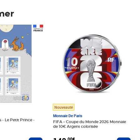
mer
Prix 148,00€
Nouveauté
Monnaie De Paris
 - Le Petit Prince -
FIFA – Coupe du Monde 2026 Monnaie
de 10€ Argent colorisée
,00€
Ajouter au panier
Ajoute