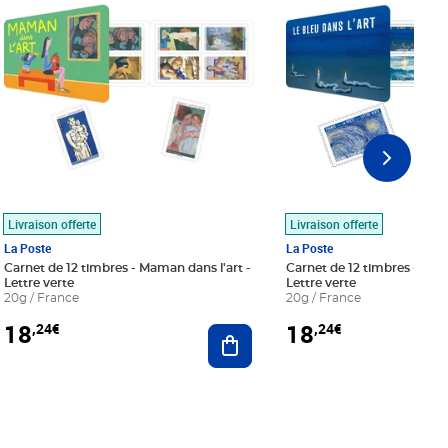
Livraison offerte
Livraison offerte
La Poste
La Poste
Carnet de 12 timbres - Maman dans l'art -
Carnet de 12 timbres - Le bl
Lettre verte
Lettre verte
20g / France
20g / France
18
18
,24€
,24€
r au panier
Ajouter au panier