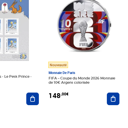
Nouveauté
Monnaie De Paris
 - Le Petit Prince -
FIFA – Coupe du Monde 2026 Monnaie
de 10€ Argent colorisée
148
,00€
Ajouter au panier
Ajoute