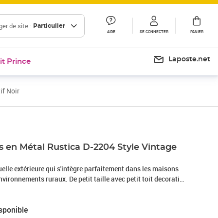
er de site :
Particulier
AIDE
SE CONNECTER
PANIER
Laposte.net
it Prince
if Noir
s en Métal Rustica D-2204 Style Vintage
duelle extérieure qui s'intègre parfaitement dans les maisons
environnements ruraux. De petit taille avec petit toit decorative
ie. C'est très pratique pour la collecte du courrier car la porte
 gauche à droite.Caractéristiques principales:- Taille S (DIN
sponible
es A5, feuilles A4 pliées, petites enveloppes C5 et DL, etc.- En