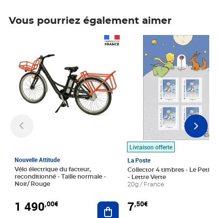
Vous pourriez également aimer
Prix 1 490,00€
Prix 7,50€
Livraison offerte
Nouvelle Attitude
La Poste
Vélo électrique du facteur,
Collector 4 timbres - Le Petit P
reconditionné - Taille normale -
- Lettre Verte
Noir/ Rouge
20g / France
1 490
7
,00€
,50€
Ajouter au panier