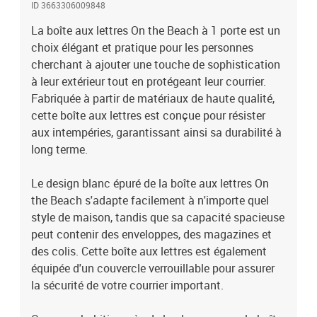
ID 3663306009848
commodité de récupérer votre courrier en toute sécurité et avec
style.Nos boîtes aux lettres sont livrées en kit. Elles sont donc à
La boîte aux lettres On the Beach à 1 porte est un
monter soi-même avec l'aide du manuel fourni dans la boîte.
choix élégant et pratique pour les personnes
cherchant à ajouter une touche de sophistication
à leur extérieur tout en protégeant leur courrier.
Fabriquée à partir de matériaux de haute qualité,
cette boîte aux lettres est conçue pour résister
aux intempéries, garantissant ainsi sa durabilité à
long terme.
Le design blanc épuré de la boîte aux lettres On
the Beach s'adapte facilement à n'importe quel
style de maison, tandis que sa capacité spacieuse
peut contenir des enveloppes, des magazines et
des colis. Cette boîte aux lettres est également
équipée d'un couvercle verrouillable pour assurer
la sécurité de votre courrier important.