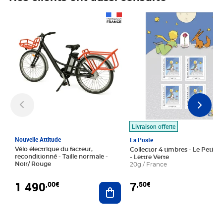
Prix 1 490,00€
Prix 7,50€
Livraison offerte
Nouvelle Attitude
La Poste
Vélo électrique du facteur,
Collector 4 timbres - Le Petit P
reconditionné - Taille normale -
- Lettre Verte
Noir/ Rouge
20g / France
1 490
7
,00€
,50€
Ajouter au panier