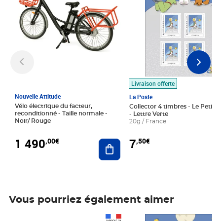
Livraison offerte
Nouvelle Attitude
La Poste
Vélo électrique du facteur,
Collector 4 timbres - Le Petit P
reconditionné - Taille normale -
- Lettre Verte
Noir/ Rouge
20g / France
1 490
7
,00€
,50€
Ajouter au panier
Vous pourriez également aimer
Prix 1 490,00€
Prix 7,50€