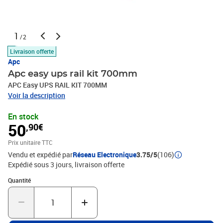
1
/2
Livraison offerte
Apc
Apc easy ups rail kit 700mm
APC Easy UPS RAIL KIT 700MM
Voir la description
En stock
50
,90€
Prix unitaire TTC
Vendu et expédié par
Réseau Electronique
3.75/5
(106)
Expédié sous 3 jours
livraison offerte
Quantité : 1
Quantité