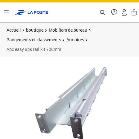
ontenu de la page
Accueil
boutique
Mobiliers de bureau
Rangements et classements
Armoires
Apc easy ups rail kit 700mm
Prix 50,90€
Prix b
Prix 5