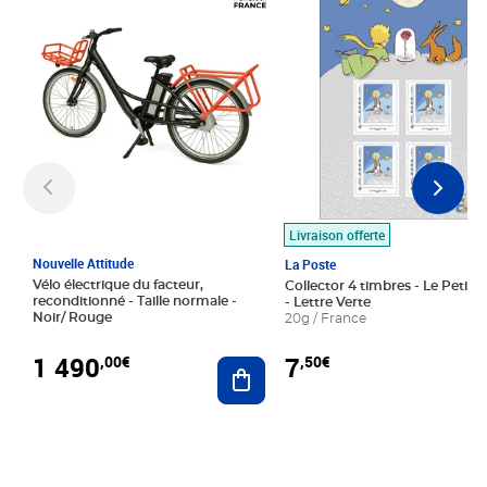
Livraison offerte
Nouvelle Attitude
La Poste
Vélo électrique du facteur,
Collector 4 timbres - Le Petit P
reconditionné - Taille normale -
- Lettre Verte
Noir/ Rouge
20g / France
1 490
7
,00€
,50€
Ajouter au panier