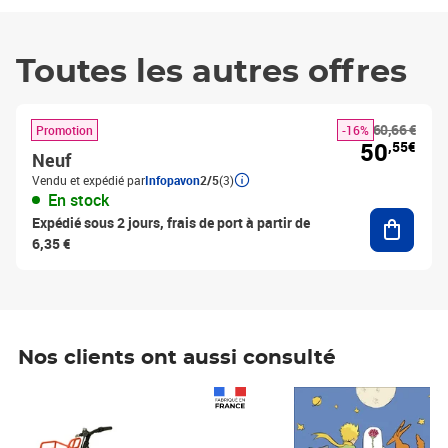
Toutes les autres offres
60,66 €
Promotion
-16%
50
,55€
Neuf
Vendu et expédié par
Infopavon
2/5
(3)
En stock
Ajouter
Expédié sous 2 jours, frais de port à partir de
6,35 €
Nos clients ont aussi consulté
Prix 1 490,00€
Prix 7,50€