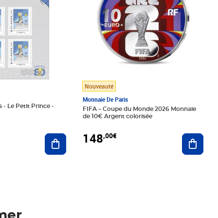
Nouveauté
Monnaie De Paris
 - Le Petit Prince -
FIFA – Coupe du Monde 2026 Monnaie
de 10€ Argent colorisée
148
,00€
Ajouter au panier
Ajoute
mer