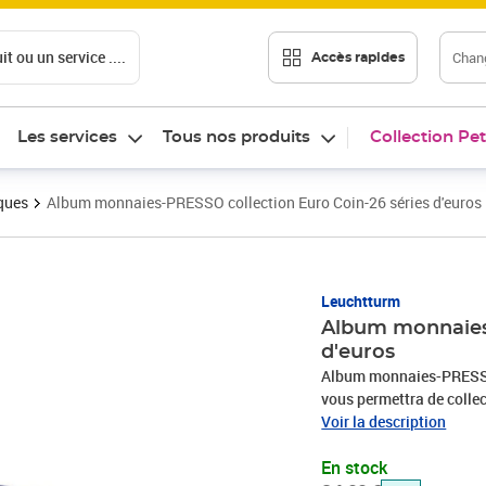
t ou un service ....
Chang
Accès rapides
Les services
Tous nos produits
Collection Pet
ques
Album monnaies-PRESSO collection Euro Coin-26 séries d'euros
Prix barré 24,99 €
Prix 19,99€
Leuchtturm
Album monnaies-
d'euros
Album monnaies-PRESSO 
vous permettra de colle
découpes parfaitement a
Voir la description
monnaie en euros (de 1
En stock
des pièces prend en comp