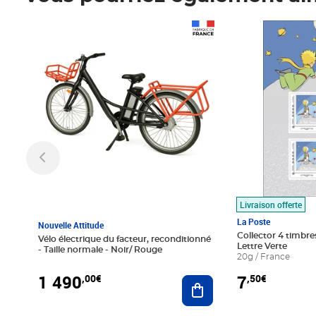
Prix 1 490,00€
Prix 7,50€
Livraison offerte
La Poste
Nouvelle Attitude
Collector 4 timbres
Vélo électrique du facteur, reconditionné
Lettre Verte
- Taille normale - Noir/ Rouge
20g / France
1 490
7
,00€
,50€
Ajouter au panier