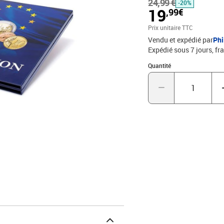
24,99 €
États : Monaco, Saint-M
-20%
19
,99€
qualitéL'album d'impress
un véritable accroche-
Prix unitaire TTC
maniable Grâce à son fo
Vendu et expédié par
Phi
les pièces de collection 
Expédié sous 7 jours, fra
Quantité : 1
Quantité