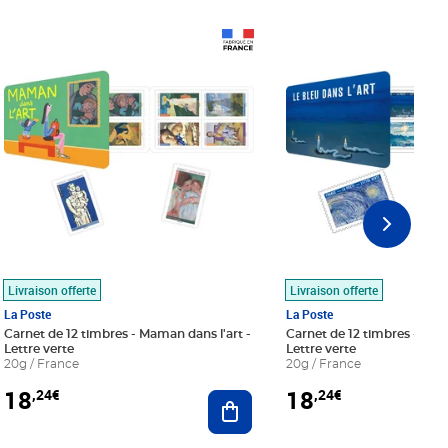
Prix 18,24€
Prix 18,24€
Livraison offerte
Livraison offerte
La Poste
La Poste
Carnet de 12 timbres - Maman dans l'art -
Carnet de 12 timbres - Le bl
Lettre verte
Lettre verte
20g / France
20g / France
18
18
,24€
,24€
r au panier
Ajouter au panier