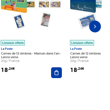
Livraison offerte
Livraison offerte
La Poste
La Poste
Carnet de 12 timbres - Maman dans l'art -
Carnet de 12 timbres - Le bl
Lettre verte
Lettre verte
20g / France
20g / France
18
18
,24€
,24€
r au panier
Ajouter au panier