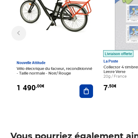
Livraison offerte
La Poste
Nouvelle Attitude
Collector 4 timbres
Vélo électrique du facteur, reconditionné
Lettre Verte
- Taille normale - Noir/ Rouge
20g / France
1 490
7
,00€
,50€
Ajouter au panier
Vous pourriez également ai