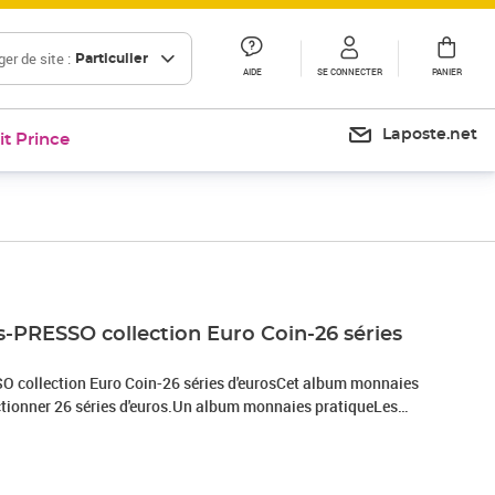
er de site :
Particulier
AIDE
SE CONNECTER
PANIER
Laposte.net
it Prince
PRESSO collection Euro Coin-26 séries
collection Euro Coin-26 séries d'eurosCet album monnaies
ctionner 26 séries d'euros.Un album monnaies pratiqueLes
justées permettent d'insérer 26 jeux complets de pièces de
 cent à 2 euros).Un album monnaies bien penséLe rangement
te tous les pays de la zone euro, à l'exception des petits