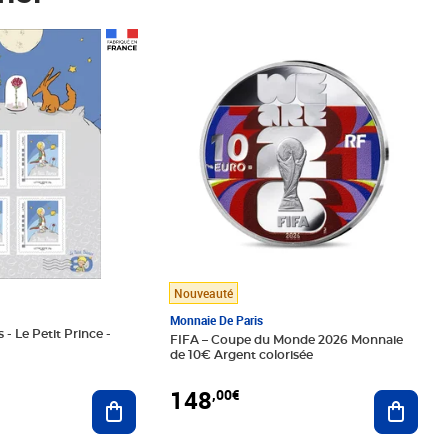
Prix 148,00€
Nouveauté
Monnaie De Paris
 - Le Petit Prince -
FIFA – Coupe du Monde 2026 Monnaie
de 10€ Argent colorisée
148
,00€
Ajouter au panier
Ajoute