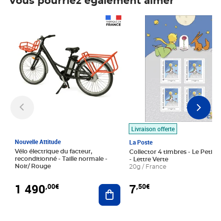
Vous pourriez également aimer
Prix 1 490,00€
Prix 7,50€
Livraison offerte
Nouvelle Attitude
La Poste
Vélo électrique du facteur,
Collector 4 timbres - Le Petit P
reconditionné - Taille normale -
- Lettre Verte
Noir/ Rouge
20g / France
1 490
7
,00€
,50€
Ajouter au panier