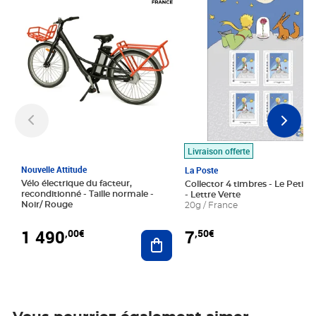
Livraison offerte
Nouvelle Attitude
La Poste
Vélo électrique du facteur,
Collector 4 timbres - Le Petit P
reconditionné - Taille normale -
- Lettre Verte
Noir/ Rouge
20g / France
1 490
7
,00€
,50€
Ajouter au panier