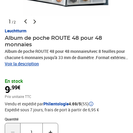
1
/2
Leuchtturm
Album de poche ROUTE 48 pour 48
monnaies
Album de poche ROUTE 48 pour 48 monnaiesAvec 8 feuilles pour
chacune 6 monnaies jusqu'à 33 mm de diamètre .Format extérieur
: 150 x 105 mmLes album de poche ROUTE peuvent être
Voir la description
facilement glissés dans un sac à main ou dans la poche d'une
veste et emportés sur une brocante ou une bourse d'échanges. Ces
En stock
albums ont des feuilles reliées avec des insertions en PVC sans
9
,99€
plastifiant acide.Leur reliure est ouatinée bleu foncé avec un motif
imprimé couleur argent.
Prix unitaire TTC
Vendu et expédié par
Philantologie
4.69/5
(55)
Expédié sous 7 jours, frais de port à partir de 6,95 €
Quantité : 1
Quantité