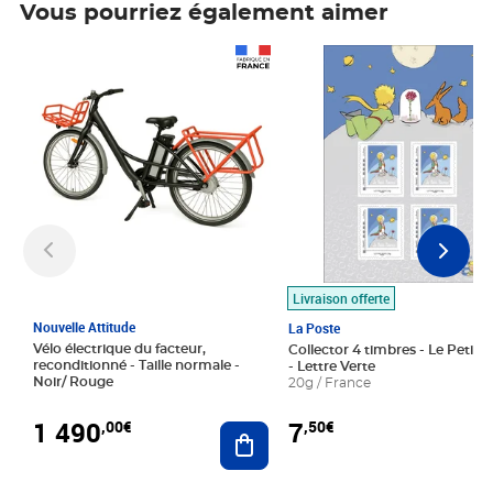
Vous pourriez également aimer
Prix 1 490,00€
Prix 7,50€
Livraison offerte
Nouvelle Attitude
La Poste
Vélo électrique du facteur,
Collector 4 timbres - Le Petit P
reconditionné - Taille normale -
- Lettre Verte
Noir/ Rouge
20g / France
1 490
7
,00€
,50€
Ajouter au panier