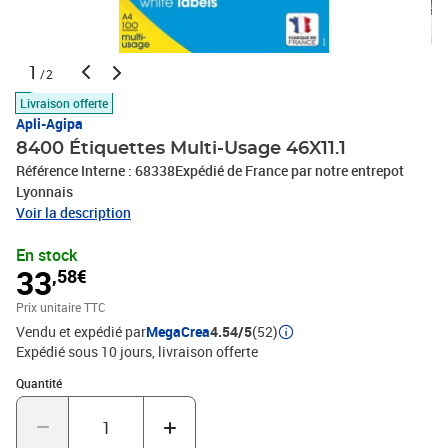
1
/2
Livraison offerte
Apli-Agipa
8400 Étiquettes Multi-Usage 46X11.1
Référence Interne : 68338Expédié de France par notre entrepot
Lyonnais
Voir la description
En stock
33
,58€
Prix unitaire TTC
Vendu et expédié par
MegaCrea
4.54/5
(52)
Expédié sous 10 jours
livraison offerte
Quantité : 1
Quantité