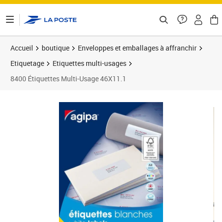
ontenu de la page
Accueil
boutique
Enveloppes et emballages à affranchir
Etiquetage
Etiquettes multi-usages
8400 Étiquettes Multi-Usage 46X11.1
Prix 33,58€