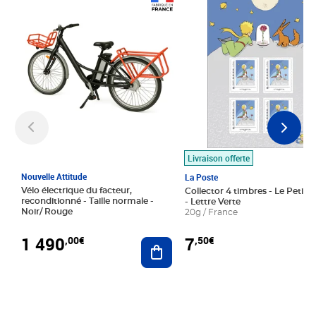
Prix 1 490,00€
Prix 7,50€
Livraison offerte
Nouvelle Attitude
La Poste
Vélo électrique du facteur,
Collector 4 timbres - Le Petit P
reconditionné - Taille normale -
- Lettre Verte
Noir/ Rouge
20g / France
1 490
7
,00€
,50€
Ajouter au panier