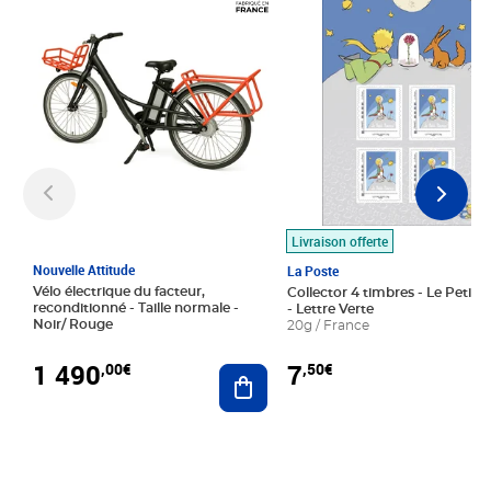
Livraison offerte
Nouvelle Attitude
La Poste
Vélo électrique du facteur,
Collector 4 timbres - Le Petit P
reconditionné - Taille normale -
- Lettre Verte
Noir/ Rouge
20g / France
1 490
7
,00€
,50€
Ajouter au panier