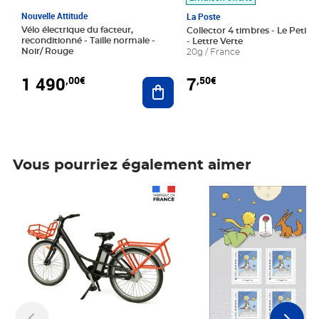
Nouvelle Attitude
La Poste
Vélo électrique du facteur,
Collector 4 timbres - Le Petit P
reconditionné - Taille normale -
- Lettre Verte
Noir/ Rouge
20g / France
1 490
7
,00€
,50€
Ajouter au panier
Vous pourriez également aimer
Prix 1 490,00€
Prix 7,50€