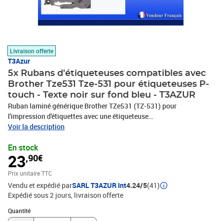
Livraison offerte
T3Azur
5x Rubans d'étiqueteuses compatibles avec
Brother Tze531 Tze-531 pour étiqueteuses P-
touch - Texte noir sur fond bleu - T3AZUR
Ruban laminé générique Brother TZe531 (TZ-531) pour
l'impression d'étiquettes avec une étiqueteuse
électronique.Utilisable sur les étiqueteuses électroniques
Voir la description
affichant le logo TZ et TZe. Utilisés pour l'étiquetage général sur
En stock
des surfaces lisses et planes, ils créent des étiquettes clairement
23
,90€
lisibles pendant longtemps.Les rubans stratifiés sont conçus pour
durer, même dans des conditions extrêmes, et sont capables de
Prix unitaire TTC
résister aux températures extrêmes, à la lumière du soleil, à l'eau,
Vendu et expédié par
SARL T3AZUR Int
4.24/5
(41)
aux produits chimiques ou à l'abrasion.Il existe de nombreux
Expédié sous 2 jours
livraison offerte
rubans laminés disponibles dans une grande variété de couleurs et
de tailles pour utiliser l'étiquette la plus adaptée à chaque
Quantité : 1
Quantité
occasion.Concentration en bisphénol A inférieure à 0,02% en poids