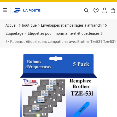
ontenu de la page
Accueil
boutique
Enveloppes et emballages à affranchir
Etiquetage
Etiquettes pour imprimante et étiquetteuses
5x Rubans d'étiqueteuses compatibles avec Brother Tze531 Tze-531 p
Prix 23,90€