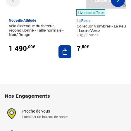
Livraison offerte
Nouvelle Attitude
La Poste
Vélo électrique du facteur,
Collector 4 timbres - Le Petit P
reconditionné - Taille normale -
- Lettre Verte
Noir/ Rouge
20g / France
1 490
7
,00€
,50€
Ajouter au panier
Nos Engagements
Proche de vous
Localiser un bureau de poste