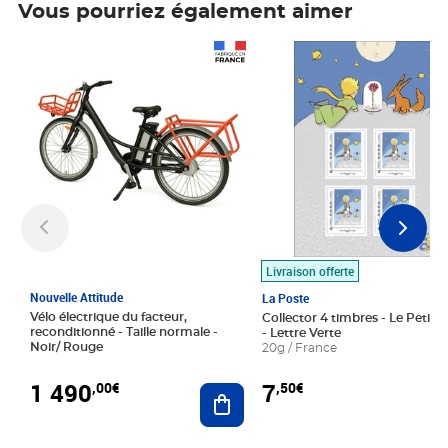
Vous pourriez également aimer
Prix 1 490,00€
Prix 7,50€
Livraison offerte
Nouvelle Attitude
La Poste
Vélo électrique du facteur,
Collector 4 timbres - Le Petit P
reconditionné - Taille normale -
- Lettre Verte
Noir/ Rouge
20g / France
1 490
7
,00€
,50€
Ajouter au panier