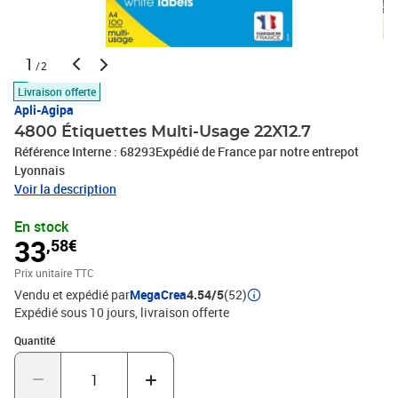
1
/2
Livraison offerte
Apli-Agipa
4800 Étiquettes Multi-Usage 22X12.7
Référence Interne : 68293Expédié de France par notre entrepot
Lyonnais
Voir la description
En stock
33
,58€
Prix unitaire TTC
Vendu et expédié par
MegaCrea
4.54/5
(52)
Expédié sous 10 jours
livraison offerte
Quantité : 1
Quantité