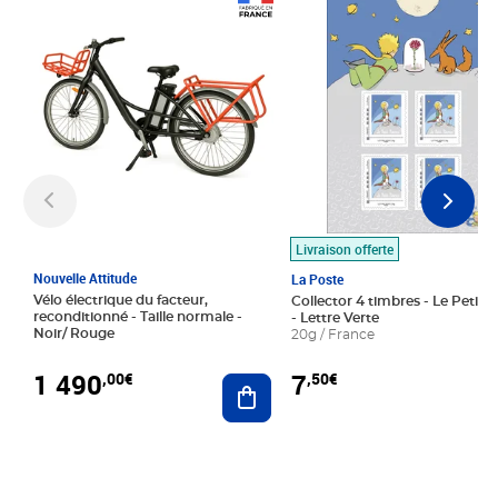
Prix 1 490,00€
Prix 7,50€
Livraison offerte
Nouvelle Attitude
La Poste
Vélo électrique du facteur,
Collector 4 timbres - Le Petit P
reconditionné - Taille normale -
- Lettre Verte
Noir/ Rouge
20g / France
1 490
7
,00€
,50€
Ajouter au panier