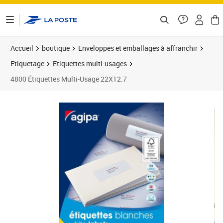
ontenu de la page
Accueil
boutique
Enveloppes et emballages à affranchir
Etiquetage
Etiquettes multi-usages
4800 Étiquettes Multi-Usage 22X12.7
Prix 33,58€