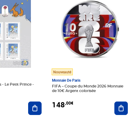
Nouveauté
Monnaie De Paris
 - Le Petit Prince -
FIFA – Coupe du Monde 2026 Monnaie
de 10€ Argent colorisée
148
,00€
Ajouter au panier
Ajoute