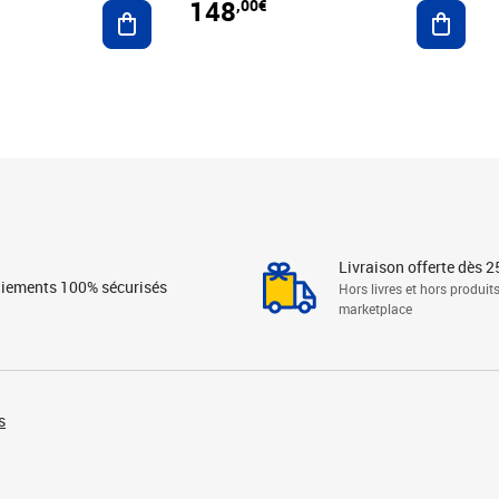
148
,00€
Ajouter au panier
Ajoute
Livraison offerte dès 2
iements 100% sécurisés
Hors livres et hors produit
marketplace
s