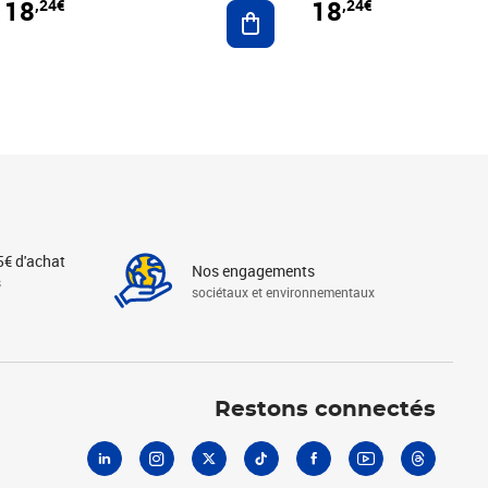
18
18
,24€
,24€
r au panier
Ajouter au panier
5€ d'achat
Nos engagements
s
sociétaux et environnementaux
Linkedin
Instagram
X
Tiktok
Facebook
Youtube
Threads
Restons connectés