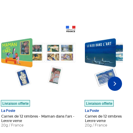
Prix 18,24€
Prix 18,24€
Livraison offerte
Livraison offerte
La Poste
La Poste
Carnet de 12 timbres - Maman dans l'art -
Carnet de 12 timbres - Le bl
Lettre verte
Lettre verte
20g / France
20g / France