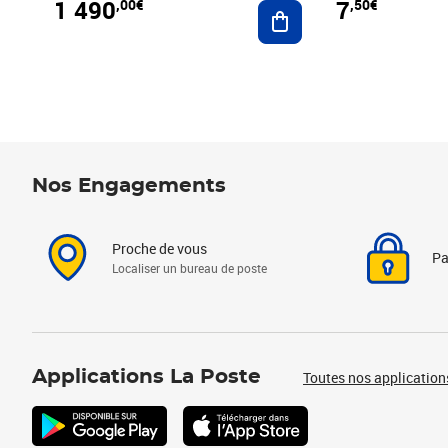
1 490
7
,00€
,50€
Ajouter au panier
Nos Engagements
Proche de vous
Pa
Localiser un bureau de poste
Applications La Poste
Toutes nos application