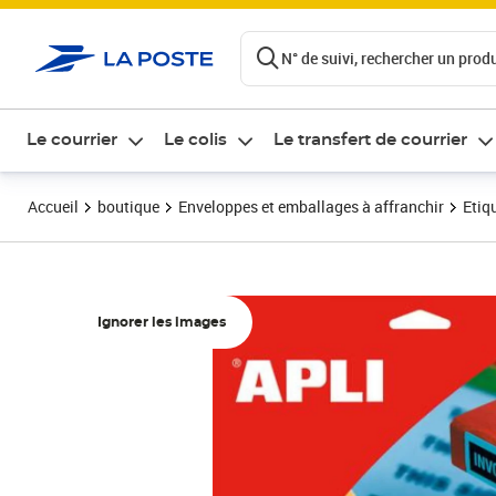
ontenu de la page
N° de suivi, rechercher un produi
Le courrier
Le colis
Le transfert de courrier
Accueil
boutique
Enveloppes et emballages à affranchir
Etiq
Ignorer les images