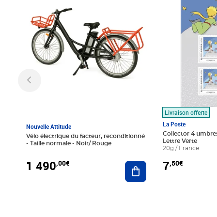
Livraison offerte
La Poste
Nouvelle Attitude
Collector 4 timbres
Vélo électrique du facteur, reconditionné
Lettre Verte
- Taille normale - Noir/ Rouge
20g / France
1 490
7
,00€
,50€
Ajouter au panier