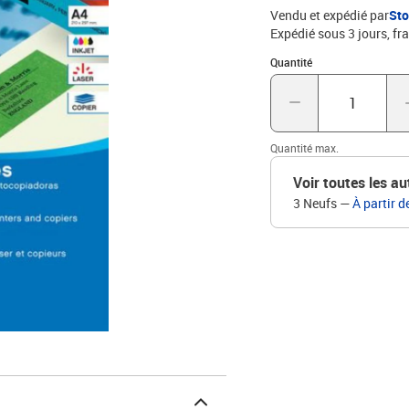
Vendu et expédié par
St
Expédié sous 3 jours, fra
Quantité : 1
Quantité
Quantité max.
Voir toutes les au
3 Neufs
—
À partir d