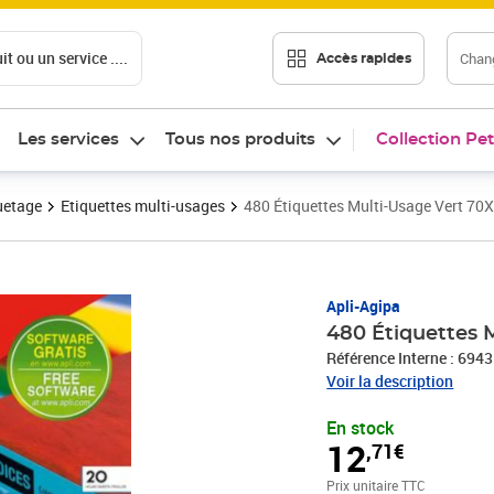
t ou un service ....
Chang
Accès rapides
Les services
Tous nos produits
Collection Pet
uetage
Etiquettes multi-usages
480 Étiquettes Multi-Usage Vert 70
Prix 12,71€
Apli-Agipa
480 Étiquettes 
Référence Interne : 694
Voir la description
En stock
12
,71€
Prix unitaire TTC