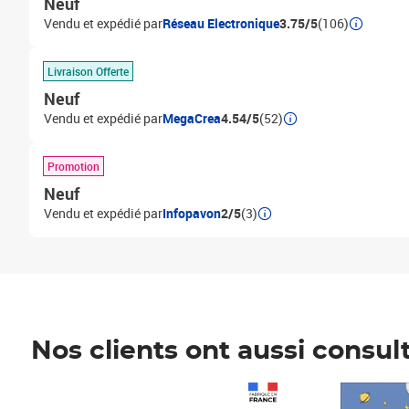
Neuf
Vendu et expédié par
Réseau Electronique
3.75/5
(106)
Livraison Offerte
Neuf
Vendu et expédié par
MegaCrea
4.54/5
(52)
Promotion
Neuf
Vendu et expédié par
Infopavon
2/5
(3)
Nos clients ont aussi consul
Prix 1 490,00€
Prix 7,50€