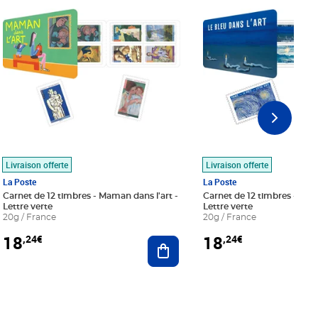
Livraison offerte
Livraison offerte
La Poste
La Poste
Carnet de 12 timbres - Maman dans l'art -
Carnet de 12 timbres - Le bl
Lettre verte
Lettre verte
20g / France
20g / France
18
18
,24€
,24€
r au panier
Ajouter au panier