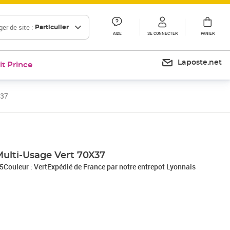
er de site :
Particulier
AIDE
SE CONNECTER
PANIER
Laposte.net
it Prince
X37
Prix 18,93€
Prix 23,74€
Prix barré 34,50 €
Prix 28,75€
Multi-Usage Vert 70X37
35Couleur : VertExpédié de France par notre entrepot Lyonnais