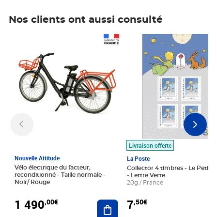
Nos clients ont aussi consulté
Prix 1 490,00€
Prix 7,50€
Livraison offerte
Nouvelle Attitude
La Poste
Vélo électrique du facteur,
Collector 4 timbres - Le Petit P
reconditionné - Taille normale -
- Lettre Verte
Noir/ Rouge
20g / France
1 490
7
,00€
,50€
Ajouter au panier