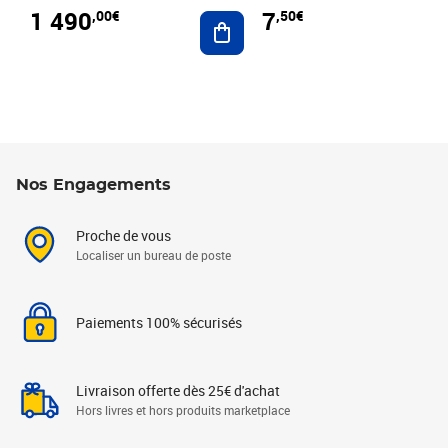
1 490
7
,00€
,50€
Ajouter au panier
Nos Engagements
Proche de vous
Localiser un bureau de poste
Paiements 100% sécurisés
Livraison offerte dès 25€ d'achat
Hors livres et hors produits marketplace