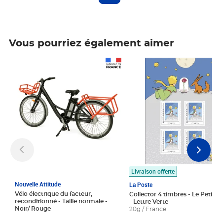
Vous pourriez également aimer
Prix 1 490,00€
Prix 7,50€
Livraison offerte
Nouvelle Attitude
La Poste
Vélo électrique du facteur,
Collector 4 timbres - Le Petit P
reconditionné - Taille normale -
- Lettre Verte
Noir/ Rouge
20g / France