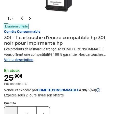
1
/5
Livraison offerte
Comète Consommable
301 - 1 cartouche d'encre compatible hp 301
noir pour impirmante hp
Les produits de la marque française COMETE CONSOMMABLE
vous offrent une compatibilité 100 % garantie. Nos cartouches
d’encre, Toners et rubans compatibles sont économiques et de
Voir la description
haute qualité. Nous avons à cœur de choisir des partenaires
En stock
français, dont certains modèles sont fabriqués en France,
25
,90€
contribuant ainsi à la relocalisation de la production dans le pays.
Nos cartouches d’encre, toners ou rubans se substituent
Prix unitaire TTC
parfaitement aux consommables d'origine de votre imprimante,
Vendu et expédié par
COMETE CONSOMMABLE
4.39/5
(69)
télécopieur ou photocopieur, quelque que soit la marque HP,
Expédié sous 2 jours
livraison offerte
CANON, EPSON, BROTHER, LEXMARK, SAMSUNG. Que votre
utilisation soit personnelle ou professionnelle, à domicile, en
Quantité : 1
Quantité
télétravail ou au bureau, ou encore dans le milieu de
l’enseignement, vous bénéficiez d'une encre d'une qualité