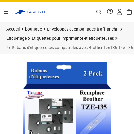
ontenu de la page
Accueil
boutique
Enveloppes et emballages à affranchir
Etiquetage
Etiquettes pour imprimante et étiquetteuses
2x Rubans d'étiqueteuses compatibles avec Brother Tze135 Tze-135 p
Prix 14,90€