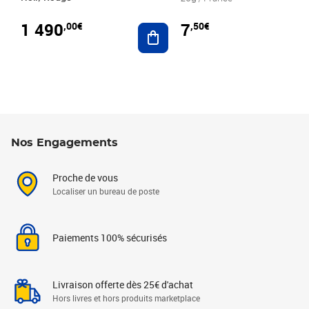
1 490
7
,00€
,50€
Ajouter au panier
Nos Engagements
Proche de vous
Localiser un bureau de poste
Paiements 100% sécurisés
Livraison offerte dès 25€ d'achat
Hors livres et hors produits marketplace