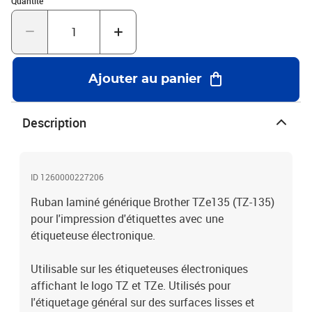
Quantité
occasion.Concentration en bisphénol A inférieure à 0,02% en poids
(conformément à la réglementation en vigueur).
Ajouter au panier
Description
ID 1260000227206
Ruban laminé générique Brother TZe135 (TZ-135)
pour l'impression d'étiquettes avec une
étiqueteuse électronique.
Utilisable sur les étiqueteuses électroniques
affichant le logo TZ et TZe. Utilisés pour
l'étiquetage général sur des surfaces lisses et