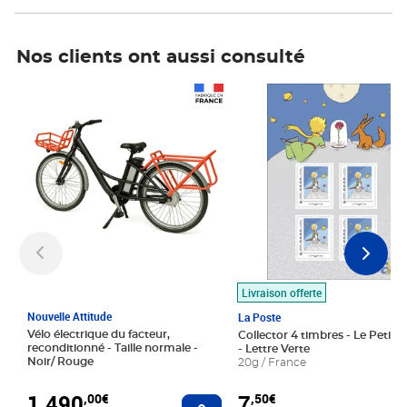
Nos clients ont aussi consulté
Prix 1 490,00€
Prix 7,50€
Livraison offerte
Nouvelle Attitude
La Poste
Vélo électrique du facteur,
Collector 4 timbres - Le Petit P
reconditionné - Taille normale -
- Lettre Verte
Noir/ Rouge
20g / France
1 490
7
,00€
,50€
Ajouter au panier