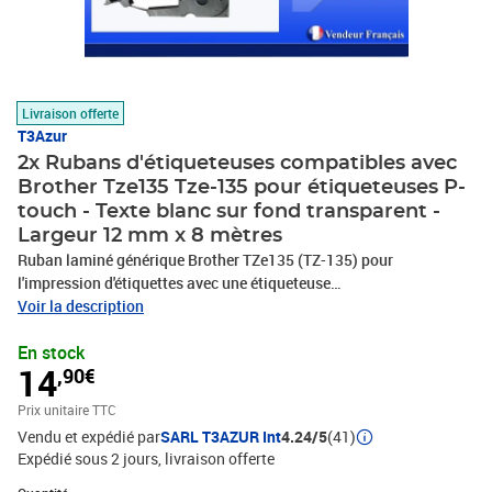
Livraison offerte
T3Azur
2x Rubans d'étiqueteuses compatibles avec
Brother Tze135 Tze-135 pour étiqueteuses P-
touch - Texte blanc sur fond transparent -
Largeur 12 mm x 8 mètres
Ruban laminé générique Brother TZe135 (TZ-135) pour
l'impression d'étiquettes avec une étiqueteuse
électronique.Utilisable sur les étiqueteuses électroniques
Voir la description
affichant le logo TZ et TZe. Utilisés pour l'étiquetage général sur
En stock
des surfaces lisses et planes, ils créent des étiquettes clairement
14
,90€
lisibles pendant longtemps.Les rubans stratifiés sont conçus pour
durer, même dans des conditions extrêmes, et sont capables de
Prix unitaire TTC
résister aux températures extrêmes, à la lumière du soleil, à l'eau,
Vendu et expédié par
SARL T3AZUR Int
4.24/5
(41)
aux produits chimiques ou à l'abrasion.Il existe de nombreux
Expédié sous 2 jours
livraison offerte
rubans laminés disponibles dans une grande variété de couleurs et
de tailles pour utiliser l'étiquette la plus adaptée à chaque
Quantité : 1