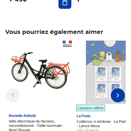
Vous pourriez également aimer
Prix 1 490,00€
Prix 7,50€
Livraison offerte
Nouvelle Attitude
La Poste
Vélo électrique du facteur,
Collector 4 timbres - Le Petit P
reconditionné - Taille normale -
- Lettre Verte
Noir/ Rouge
20g / France