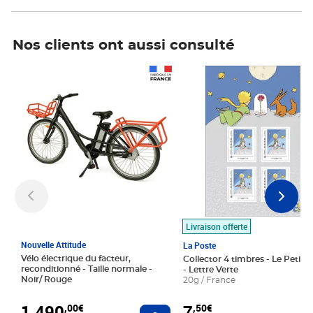
Nos clients ont aussi consulté
Prix 1 490,00€
Prix 7,50€
Livraison offerte
Nouvelle Attitude
La Poste
Vélo électrique du facteur,
Collector 4 timbres - Le Petit P
reconditionné - Taille normale -
- Lettre Verte
Noir/ Rouge
20g / France
1 490
7
,00€
,50€
Ajouter au panier