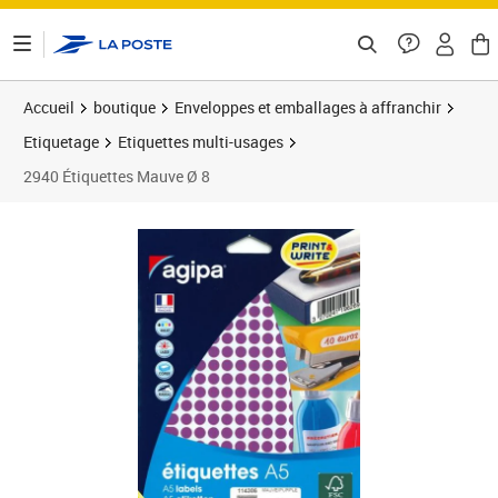
ontenu de la page
Accueil
boutique
Enveloppes et emballages à affranchir
Etiquetage
Etiquettes multi-usages
2940 Étiquettes Mauve Ø 8
Prix 8,73€