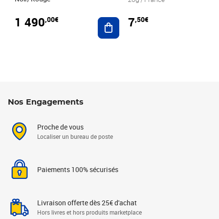
20g / France
1 490
7
,00€
,50€
Ajouter au panier
Nos Engagements
Proche de vous
Localiser un bureau de poste
Paiements 100% sécurisés
Livraison offerte dès 25€ d'achat
Hors livres et hors produits marketplace