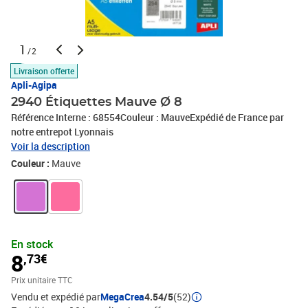
1
/2
Livraison offerte
Apli-Agipa
2940 Étiquettes Mauve Ø 8
Référence Interne : 68554Couleur : MauveExpédié de France par
notre entrepot Lyonnais
Voir la description
Couleur :
Mauve
En stock
8
,73€
Prix unitaire TTC
Vendu et expédié par
MegaCrea
4.54/5
(52)