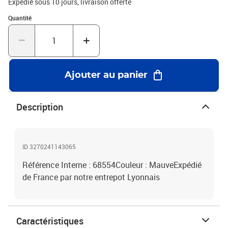
Expédié sous 10 jours
livraison offerte
Quantité : 1
Quantité
Ajouter au panier
Description
ID 3270241143065
Référence Interne : 68554Couleur : MauveExpédié
de France par notre entrepot Lyonnais
Caractéristiques