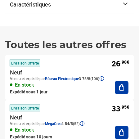
Caractéristiques
Toutes les autres offres
26
,98€
Livraison Offerte
Neuf
Vendu et expédié par
Réseau Electronique
3.75/5
(106)
Ajouter
En stock
Expédié sous 1 jour
33
,95€
Livraison Offerte
Neuf
Vendu et expédié par
MegaCrea
4.54/5
(52)
Ajouter
En stock
Expédié sous 10 jours