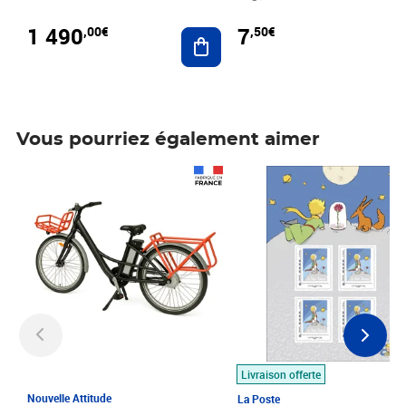
1 490
7
,00€
,50€
Ajouter au panier
Vous pourriez également aimer
Prix 1 490,00€
Prix 7,50€
Livraison offerte
Nouvelle Attitude
La Poste