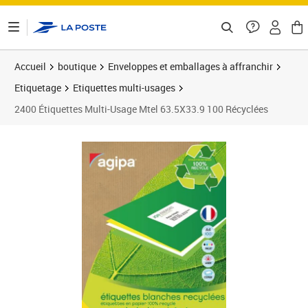
ontenu de la page
Accueil
boutique
Enveloppes et emballages à affranchir
Etiquetage
Etiquettes multi-usages
2400 Étiquettes Multi-Usage Mtel 63.5X33.9 100 Récyclées
Prix 15,90€
Prix 2
Prix 3