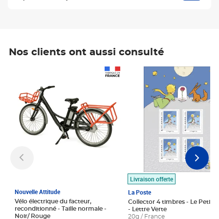
Nos clients ont aussi consulté
Prix 1 490,00€
Prix 7,50€
Livraison offerte
Nouvelle Attitude
La Poste
Vélo électrique du facteur,
Collector 4 timbres - Le Petit P
reconditionné - Taille normale -
- Lettre Verte
Noir/ Rouge
20g / France