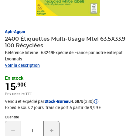
Apli-Agipa
2400 Étiquettes Multi-Usage Mtel 63.5X33.9
100 Récyclées
Référence Interne : 68249Expédié de France par notre entrepot
Lyonnais
Voir la description
En stock
15
,90€
Prix unitaire TTC
Vendu et expédié par
Stock-Bureau
4.59/5
(330)
Expédié sous 2 jours, frais de port à partir de 9,99 €
Quantité : 1
Quantité