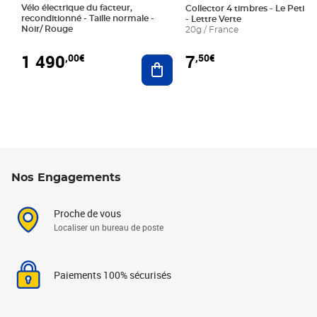
Vélo électrique du facteur,
Collector 4 timbres - Le Petit P
reconditionné - Taille normale -
- Lettre Verte
Noir/ Rouge
20g / France
1 490
7
,00€
,50€
Ajouter au panier
Nos Engagements
Proche de vous
Localiser un bureau de poste
Paiements 100% sécurisés