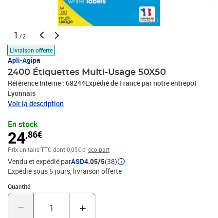
1
/2
Livraison offerte
Apli-Agipa
2400 Étiquettes Multi-Usage 50X50
Référence Interne : 68244Expédié de France par notre entrepot
Lyonnais
Voir la description
En stock
24
,86€
Prix unitaire TTC
dont 0,05€ d'
éco-part
Vendu et expédié par
ASD
4.05/5
(38)
Expédié sous 5 jours
livraison offerte
Quantité : 1
Quantité