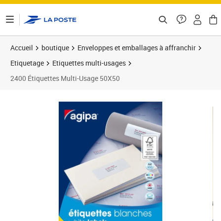
ontenu de la page
Accueil
boutique
Enveloppes et emballages à affranchir
Etiquetage
Etiquettes multi-usages
2400 Étiquettes Multi-Usage 50X50
Prix 24,86€
Prix 1
Prix 2
Prix 3