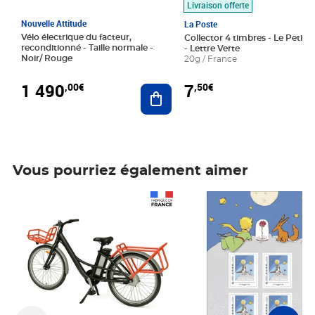
Livraison offerte
Nouvelle Attitude
La Poste
Vélo électrique du facteur,
Collector 4 timbres - Le Petit P
reconditionné - Taille normale -
- Lettre Verte
Noir/ Rouge
20g / France
1 490
7
,00€
,50€
Ajouter au panier
Vous pourriez également aimer
Prix 1 490,00€
Prix 7,50€