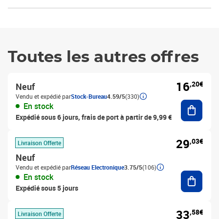
Toutes les autres offres
16
,20€
Neuf
Vendu et expédié par
Stock-Bureau
4.59/5
(330)
Ajouter
En stock
Expédié sous 6 jours, frais de port à partir de 9,99 €
29
,03€
Livraison Offerte
Neuf
Vendu et expédié par
Réseau Electronique
3.75/5
(106)
Ajouter
En stock
Expédié sous 5 jours
33
,58€
Livraison Offerte