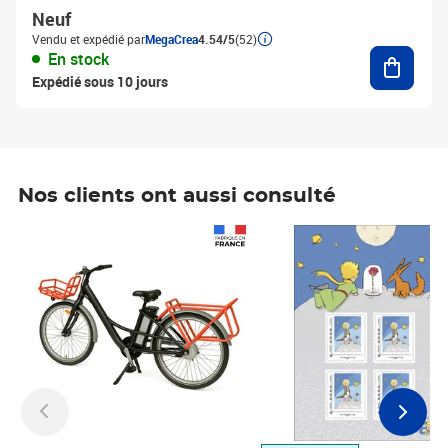
Neuf
Vendu et expédié par
MegaCrea
4.54/5
(52)
Ajouter
En stock
Expédié sous 10 jours
Nos clients ont aussi consulté
Prix 1 490,00€
Prix 7,50€