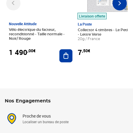
Livraison offerte
Nouvelle Attitude
La Poste
Vélo électrique du facteur,
Collector 4 timbres - Le Petit P
reconditionné - Taille normale -
- Lettre Verte
Noir/ Rouge
20g / France
1 490
7
,00€
,50€
Ajouter au panier
Nos Engagements
Proche de vous
Localiser un bureau de poste