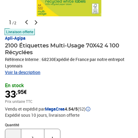
1
/2
Livraison offerte
Apli-Agipa
2100 Étiquettes Multi-Usage 70X42 4 100
Récyclées
Référence Interne : 68230Expédié de France par notre entrepot
Lyonnais
Voir la description
En stock
33
,95€
Prix unitaire TTC
Vendu et expédié par
MegaCrea
4.54/5
(52)
Expédié sous 10 jours
livraison offerte
Quantité : 1
Quantité