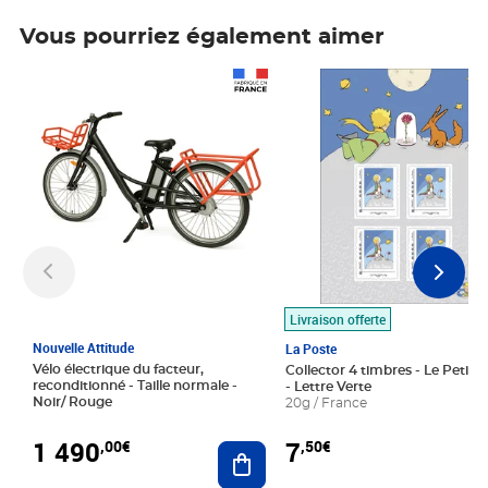
Vous pourriez également aimer
Prix 1 490,00€
Prix 7,50€
Livraison offerte
Nouvelle Attitude
La Poste
Vélo électrique du facteur,
Collector 4 timbres - Le Petit P
reconditionné - Taille normale -
- Lettre Verte
Noir/ Rouge
20g / France
1 490
7
,00€
,50€
Ajouter au panier