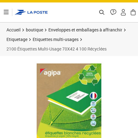
ontenu de la page
Accueil
boutique
Enveloppes et emballages à affranchir
Etiquetage
Etiquettes multi-usages
2100 Étiquettes Multi-Usage 70X42 4 100 Récyclées
Prix 33,95€