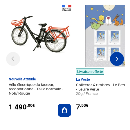
Prix 1 490,00€
Prix 7,50€
Livraison offerte
Nouvelle Attitude
La Poste
Vélo électrique du facteur,
Collector 4 timbres - Le Petit P
reconditionné - Taille normale -
- Lettre Verte
Noir/ Rouge
20g / France
1 490
7
,00€
,50€
Ajouter au panier