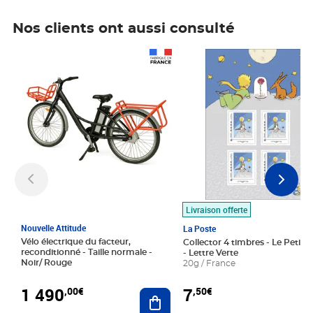
Nos clients ont aussi consulté
Prix 1 490,00€
Prix 7,50€
Livraison offerte
Nouvelle Attitude
La Poste
Vélo électrique du facteur,
Collector 4 timbres - Le Petit P
reconditionné - Taille normale -
- Lettre Verte
Noir/ Rouge
20g / France
1 490
7
,00€
,50€
Ajouter au panier