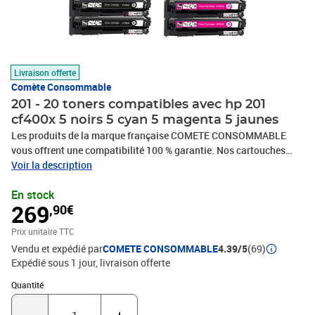
Livraison offerte
Comète Consommable
201 - 20 toners compatibles avec hp 201
cf400x 5 noirs 5 cyan 5 magenta 5 jaunes
Les produits de la marque française COMETE CONSOMMABLE
vous offrent une compatibilité 100 % garantie. Nos cartouches
d’encre, Toners et rubans compatibles sont économiques et de
Voir la description
haute qualité. Nous avons à cœur de choisir des partenaires
En stock
français, dont certains modèles sont fabriqués en France,
269
,90€
contribuant ainsi à la relocalisation de la production dans le pays.
Nos cartouches d’encre, toners ou rubans se substituent
Prix unitaire TTC
parfaitement aux consommables d'origine de votre imprimante,
Vendu et expédié par
COMETE CONSOMMABLE
4.39/5
(69)
télécopieur ou photocopieur, quelque que soit la marque HP,
Expédié sous 1 jour
livraison offerte
CANON, EPSON, BROTHER, LEXMARK, SAMSUNG. Que votre
utilisation soit personnelle ou professionnelle, à domicile, en
Quantité : 1
Quantité
télétravail ou au bureau, ou encore dans le milieu de
l’enseignement, vous bénéficiez d'une encre d'une qualité