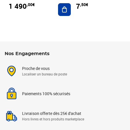
1 490
7
,00€
,50€
Ajouter au panier
Nos Engagements
Proche de vous
Localiser un bureau de poste
Paiements 100% sécurisés
Livraison offerte dès 25€ d'achat
Hors livres et hors produits marketplace