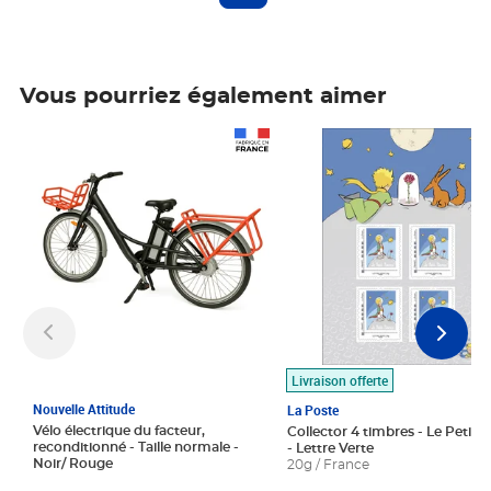
Vous pourriez également aimer
Prix 1 490,00€
Prix 7,50€
Livraison offerte
Nouvelle Attitude
La Poste
Vélo électrique du facteur,
Collector 4 timbres - Le Petit P
reconditionné - Taille normale -
- Lettre Verte
Noir/ Rouge
20g / France